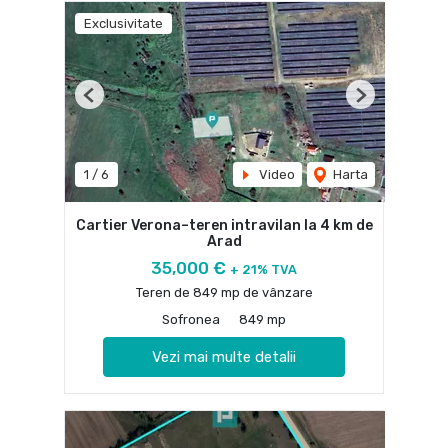
Exclusivitate
Previous
Next
1
/
6
Video
Harta
Cartier Verona–teren intravilan la 4 km de
Arad
35,000 €
+ 21% TVA
Teren de 849 mp de vânzare
Sofronea
849 mp
Vezi mai multe detalii