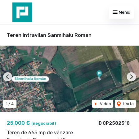
Meniu
Teren intravilan Sanmihaiu Roman
Previous
Nex
1
/
4
Video
Harta
25,000 €
ID CP2582518
(negociabil)
Teren de 665 mp de vânzare