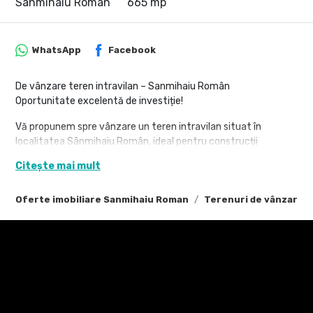
Sanmihaiu Roman
665 mp
WhatsApp
Facebook
De vânzare teren intravilan – Sanmihaiu Român
Oportunitate excelentă de investiție!
Vă propunem spre vânzare un teren intravilan situat în
localitatea Sânmihaiu Român, ideal pentru construcții
rezidențiale. Terenul se află într-o zonă liniștită, cu acces facil
Citește mai mult
către Timișoara și beneficiază de toate avantajele unei
comunități în plină dezvoltare.
Oferte imobiliare Sanmihaiu Roman
Terenuri de vânzare 
Caracteristici:
- Suprafață: 665 mp
- Destinație: Curți – construcții
- Front stradal: 18 metri
- Teren drept, poziționat excelent
- Utilități în apropiere
Terenul este ideal pentru construirea unei case familiale sau