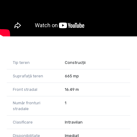
pentru investiție în vederea dezvoltării unui proiect rezidențial.
Pentru mai multe informații sau programarea unei vizionări, nu
ezitați să mă contactați:
Pentru mai multe informații sau pentru a programa o
vizionare, nu ezitați să mă contactați,
Daniela Ianc - Consultant Imobiliar PropertyLab Timișoara
Telefon: 0722375289
Tip teren
Construcții
Mail: daniela.ianc@propertylab.ro
Cod Proprietate: CP2582518
Suprafață teren
665 mp
Front stradal
16.49 m
Număr fronturi
1
stradale
Clasificare
Intravilan
Disponibilitate
Imediat