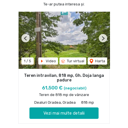
Te-ar putea interesa și:
Previous
Next
1
/
5
Video
Tur virtual
Harta
Teren intravilan, 818 mp, Gh. Doja langa
padure
61,500 €
(negociabil)
Teren de 818 mp de vânzare
Dealuri Oradea, Oradea
818 mp
Vezi mai multe detalii