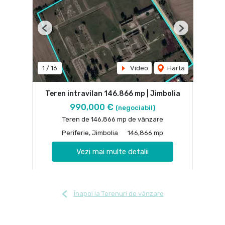
Previous
Next
1
/
16
Video
Harta
Teren intravilan 146.866 mp | Jimbolia
990,000 €
(negociabil)
Teren de 146,866 mp de vânzare
Periferie, Jimbolia
146,866 mp
Vezi mai multe detalii
Înapoi la Terenuri de vânzare