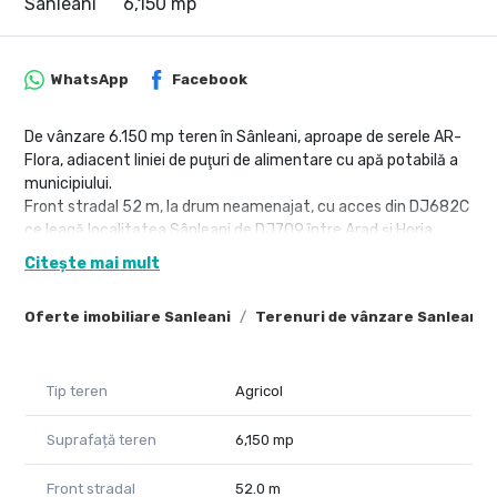
Sanleani
6,150 mp
WhatsApp
Facebook
De vânzare 6.150 mp teren în Sânleani, aproape de serele AR-
Flora, adiacent liniei de puţuri de alimentare cu apă potabilă a
municipiului.
Front stradal 52 m, la drum neamenajat, cu acces din DJ682C
ce leagă localitatea Sânleani de DJ709 între Arad şi Horia.
Terenul a fost introdus în intravilan prin PUG Livada.
Citește mai mult
La doar 5 euro/mp îţi oferim portunitatea unei investiţii la doar
2 km de municipiul Arad!
Oferte imobiliare Sanleani
Terenuri de vânzare Sanleani
Radu Mitran – Consultant imobiliar Property Lab
Tel: +40 751 621 035 – E.mail: radu.mitran@propertylab.ro
sau
Tip teren
Agricol
Victor Nedelcu – Consultant imobiliar Property Lab
Tel: +40 744 772 772 – E.mail: victor.nedelcu@propertylab.ro
Suprafață teren
6,150 mp
CP2935333
Front stradal
52.0 m