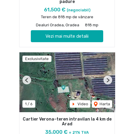
padure
61,500 €
(negociabil)
Teren de 818 mp de vânzare
Dealuri Oradea, Oradea
818 mp
Vezi mai multe detalii
Exclusivitate
Previous
Next
1
/
6
Video
Harta
Cartier Verona–teren intravilan la 4 km de
Arad
35,000 €
+ 21% TVA