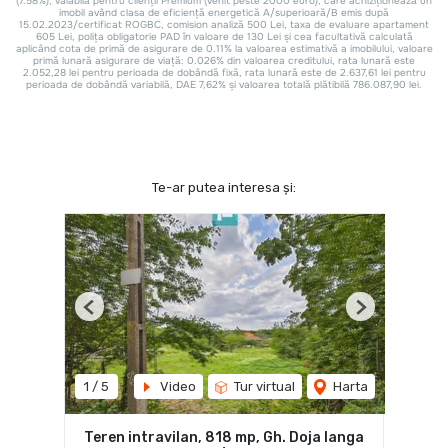
Te-ar putea interesa și:
Previous
Next
1
/
5
Video
Tur virtual
Harta
Teren intravilan, 818 mp, Gh. Doja langa