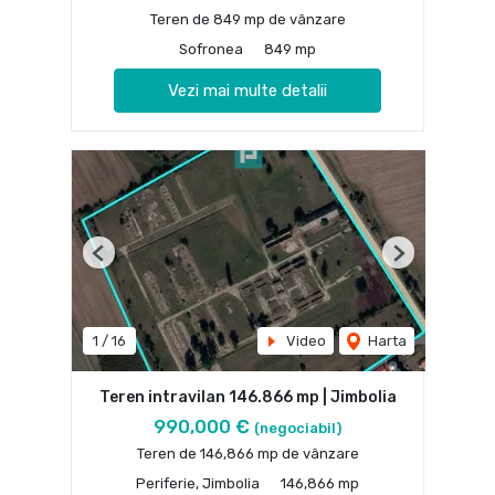
Teren de 849 mp de vânzare
Sofronea
849 mp
Vezi mai multe detalii
Previous
Next
1
/
16
Video
Harta
Teren intravilan 146.866 mp | Jimbolia
990,000 €
(negociabil)
Teren de 146,866 mp de vânzare
Periferie, Jimbolia
146,866 mp