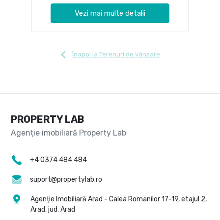
Vezi mai multe detalii
Înapoi la Terenuri de vânzare
PROPERTY LAB
+4 0374 484 484
suport@propertylab.ro
Agenție Imobiliară Arad - Calea Romanilor 17-19, etajul 2,
Arad, jud. Arad