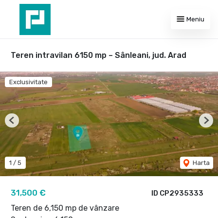
Meniu
Teren intravilan 6150 mp – Sânleani, jud. Arad
Exclusivitate
Previous
Nex
1
/
5
Harta
31,500 €
ID CP2935333
Teren de 6,150 mp de vânzare