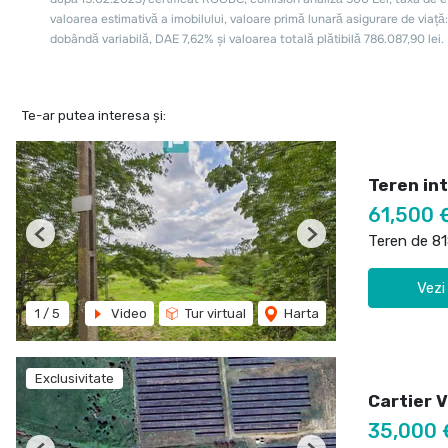
Te-ar putea interesa și:
Teren int
61,500 
Teren de 8
Previous
Next
Vezi
1
/
5
Video
Tur virtual
Harta
Exclusivitate
Cartier 
35,000