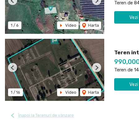
Teren de 8
Previous
Next
Vezi
1
/
6
Video
Harta
Teren int
990,00
Teren de 1
Previous
Next
Vezi
1
/
16
Video
Harta
Înapoi la Terenuri de vânzare