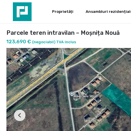
Proprietăți
Ansambluri rezidențial
Parcele teren intravilan – Moșnița Nouă
123,690 €
(negociabil) TVA inclus
Previous