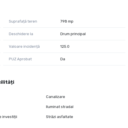
rter
Suprafață teren
798 mp
Deschidere la
Drum principal
Valoare incidență
125.0
re
PUZ Aprobat
Da
stiție
namice zone rezidențiale din Moșnița Nouă.
ilități
sponibilitate, vă stăm la dispoziție:
Canalizare
Iluminat stradal
 investiții
Străzi asfaltate