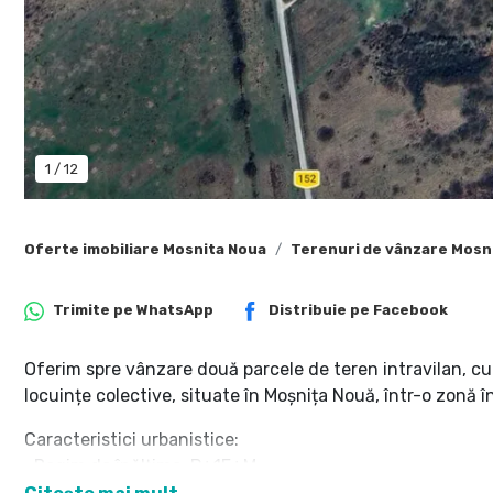
1
/
12
Oferte imobiliare Mosnita Noua
Terenuri de vânzare Mosn
Trimite pe
WhatsApp
Distribuie pe
Facebook
Oferim spre vânzare două parcele de teren intravilan, cu
locuințe colective, situate în Moșnița Nouă, într-o zonă î
Caracteristici urbanistice:
• Regim de înălțime: P+1E+M
• POT: 40%