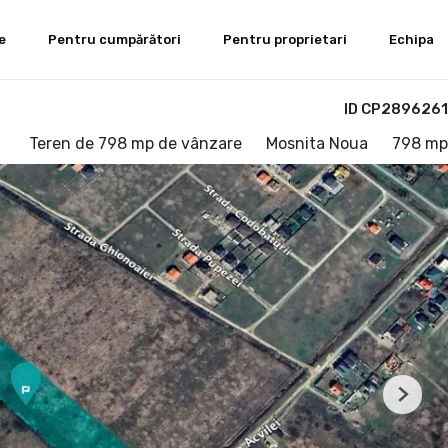
e
Pentru cumpărători
Pentru proprietari
Echipa
ID CP2896261
Teren de 798 mp de vânzare
Mosnita Noua
798 mp
Next