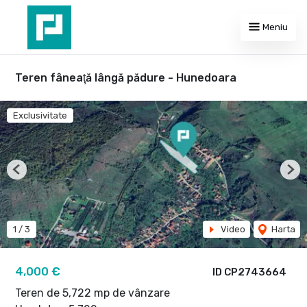
Meniu
Teren fâneaţă lângă pădure - Hunedoara
Exclusivitate
Previous
Nex
1
/
3
Video
Harta
4,000 €
ID CP2743664
Teren de 5,722 mp de vânzare