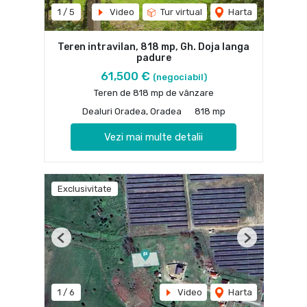
1
/
5
Video
Tur virtual
Harta
Teren intravilan, 818 mp, Gh. Doja langa
padure
61,500 €
(negociabil)
Teren de 818 mp de vânzare
Dealuri Oradea, Oradea
818 mp
Vezi mai multe detalii
Exclusivitate
Previous
Next
1
/
6
Video
Harta