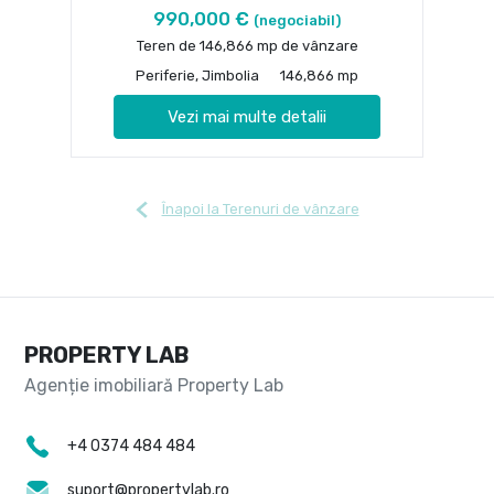
990,000 €
(negociabil)
Teren de 146,866 mp de vânzare
Periferie, Jimbolia
146,866 mp
Vezi mai multe detalii
Înapoi la Terenuri de vânzare
PROPERTY LAB
+4 0374 484 484
suport@propertylab.ro