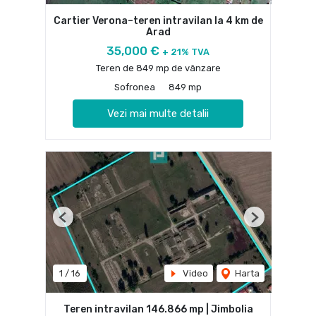
Cartier Verona–teren intravilan la 4 km de
Arad
35,000 €
+ 21% TVA
Teren de 849 mp de vânzare
Sofronea
849 mp
Vezi mai multe detalii
Previous
Next
1
/
16
Video
Harta
Teren intravilan 146.866 mp | Jimbolia