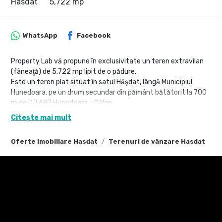
Hasdat
5,722 mp
WhatsApp
Facebook
Property Lab vă propune în exclusivitate un teren extravilan
(fâneaţă) de 5.722 mp lipit de o pădure.
Este un teren plat situat în satul Hăşdat, lângă Municipiul
Hunedoara, pe un drum secundar din pământ bătătorit la 700
m de DJ 687 Hunedoara - Călan.
Adecvat pentru investiţii în fond forestier, livadă sau pentru
Citește mai mult
alte investiţii non-agricole.
Nu pierdeţi această oportunitate, fiţi prima persoană care
Oferte imobiliare Hasdat
Terenuri de vânzare Hasdat
solicită o vizionare.
Radu Mitran – Consultant imobiliar Property Lab
Tel: +40 751 621 035 – E.mail: radu.mitran@propertylab.ro
sau
Victor Nedelcu – Consultant imobiliar Property Lab
Tel: +40 744 772 772 – E.mail: victor.nedelcu@propertylab.ro