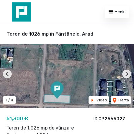
Meniu
Teren de 1026 mp în Fântânele, Arad
Previous
Nex
1
/
4
Video
Harta
51,300 €
ID CP2565027
Teren de 1,026 mp de vânzare