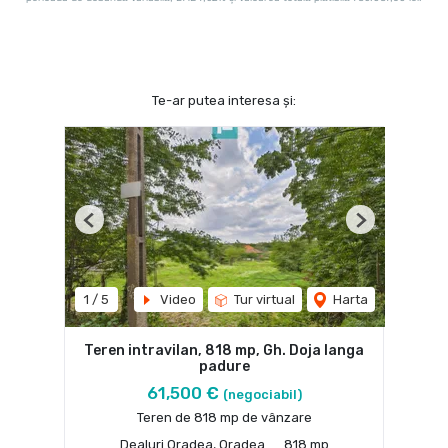
Te-ar putea interesa și:
Previous
Next
1
/
5
Video
Tur virtual
Harta
Teren intravilan, 818 mp, Gh. Doja langa
padure
61,500 €
(negociabil)
Teren de 818 mp de vânzare
Dealuri Oradea, Oradea
818 mp