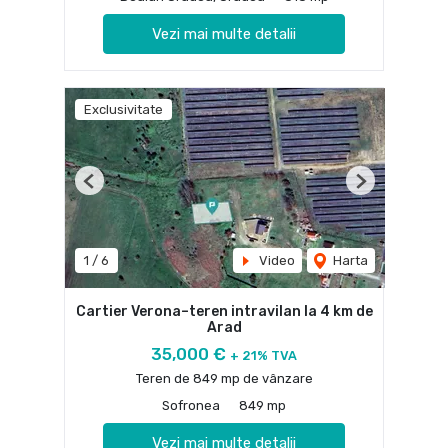
Vezi mai multe detalii
Exclusivitate
Previous
Next
1
/
6
Video
Harta
Cartier Verona–teren intravilan la 4 km de
Arad
35,000 €
+ 21% TVA
Teren de 849 mp de vânzare
Sofronea
849 mp
Vezi mai multe detalii