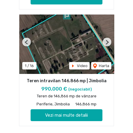
Previous
Next
1
/
16
Video
Harta
Teren intravilan 146.866 mp | Jimbolia
990,000 €
(negociabil)
Teren de 146,866 mp de vânzare
Periferie, Jimbolia
146,866 mp
Vezi mai multe detalii