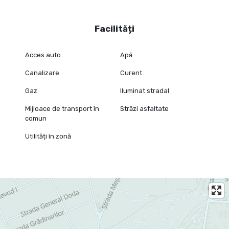
Facilități
Acces auto
Apă
Canalizare
Curent
Gaz
Iluminat stradal
Mijloace de transport în
Străzi asfaltate
comun
Utilități în zonă