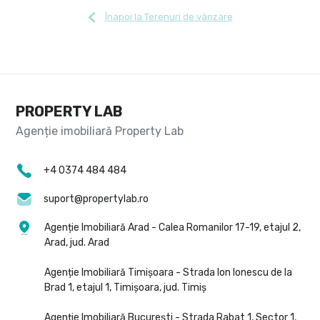
Înapoi la Terenuri de vânzare
PROPERTY LAB
+4 0374 484 484
suport@propertylab.ro
Agenție Imobiliară Arad - Calea Romanilor 17-19, etajul 2,
Arad, jud. Arad
Agenție Imobiliară Timișoara - Strada Ion Ionescu de la
Brad 1, etajul 1, Timișoara, jud. Timiș
Agenție Imobiliară București - Strada Rabat 1, Sector 1,