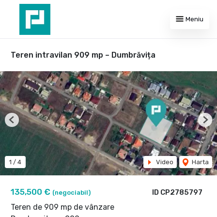
Meniu
Teren intravilan 909 mp – Dumbrăvița
Previous
Nex
1
/
4
Video
Harta
135,500 €
ID CP2785797
(negociabil)
Teren de 909 mp de vânzare