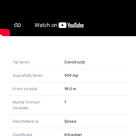
cosmina.ciucioiu@propertylab.ro
Cod Proprietate: 2785797
Tip teren
Construcții
Suprafață teren
909 mp
Front stradal
18.0 m
Număr fronturi
1
stradale
Deschidere la
Șosea
Clasificare
Intravilan