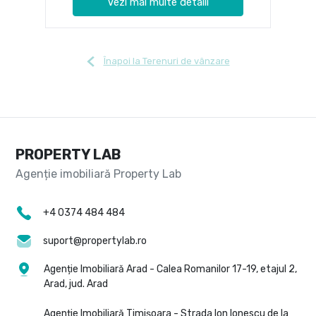
Vezi mai multe detalii
Înapoi la Terenuri de vânzare
PROPERTY LAB
+4 0374 484 484
suport@propertylab.ro
Agenție Imobiliară Arad - Calea Romanilor 17-19, etajul 2,
Arad, jud. Arad
Agenție Imobiliară Timișoara - Strada Ion Ionescu de la