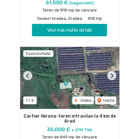
61,500 €
(negociabil)
Teren de 818 mp de vânzare
Dealuri Oradea, Oradea
818 mp
Vezi mai multe detalii
Exclusivitate
Previous
Next
1
/
6
Video
Harta
Cartier Verona–teren intravilan la 4 km de
Arad
35,000 €
+ 21% TVA
Teren de 849 mp de vânzare