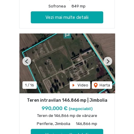
Sofronea
849 mp
Vezi mai multe detalii
Previous
Next
1
/
16
Video
Harta
Teren intravilan 146.866 mp | Jimbolia
990,000 €
(negociabil)
Teren de 146,866 mp de vânzare
Periferie, Jimbolia
146,866 mp