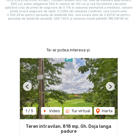
Te-ar putea interesa și:
Previous
Next
1
/
5
Video
Tur virtual
Harta
Teren intravilan, 818 mp, Gh. Doja langa
padure