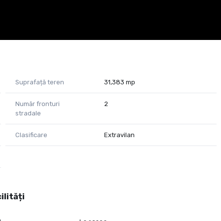
Suprafață teren
31,383 mp
Număr fronturi
2
stradale
Clasificare
Extravilan
ilități