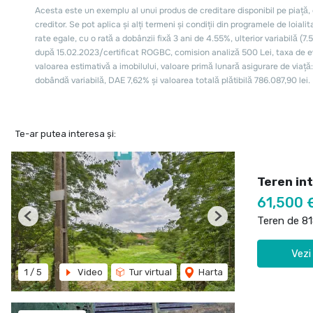
Te-ar putea interesa și:
Teren int
61,500 
Teren de 8
Previous
Next
Vezi
1
/
5
Video
Tur virtual
Harta