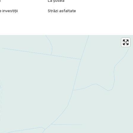
l
La șosea
 investiții
Străzi asfaltate