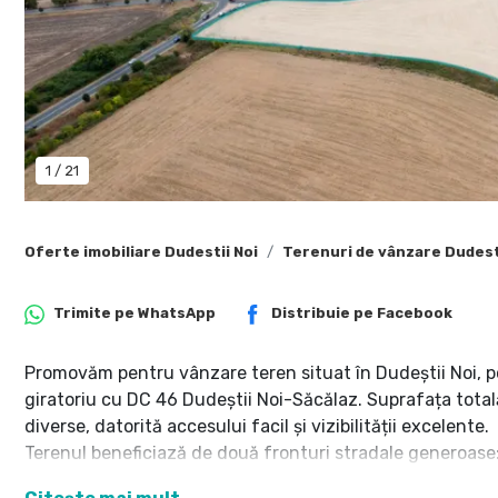
1
/
21
Oferte imobiliare Dudestii Noi
Terenuri de vânzare Dudest
Trimite pe
WhatsApp
Distribuie pe
Facebook
Promovăm pentru vânzare teren situat în Dudeștii Noi, p
giratoriu cu DC 46 Dudeștii Noi-Săcălaz. Suprafața totală
diverse, datorită accesului facil și vizibilității excelente.
Terenul beneficiază de două fronturi stradale generoase
• Front stradal pe DN6: aproximativ 70m