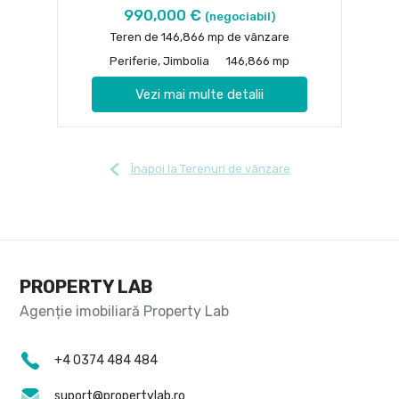
990,000 €
(negociabil)
Teren de 146,866 mp de vânzare
Periferie, Jimbolia
146,866 mp
Vezi mai multe detalii
Înapoi la Terenuri de vânzare
PROPERTY LAB
+4 0374 484 484
suport@propertylab.ro