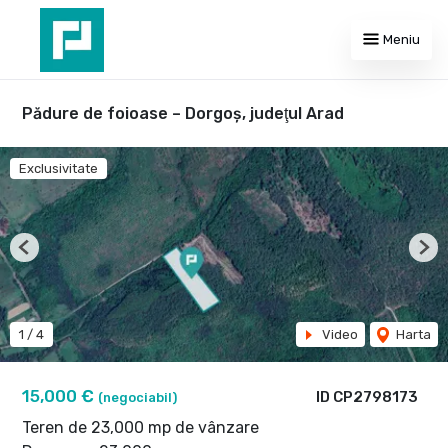
Meniu
Pădure de foioase – Dorgoş, judeţul Arad
Exclusivitate
Previous
Nex
1
/
4
Video
Harta
15,000 €
ID CP2798173
(negociabil)
Teren de 23,000 mp de vânzare