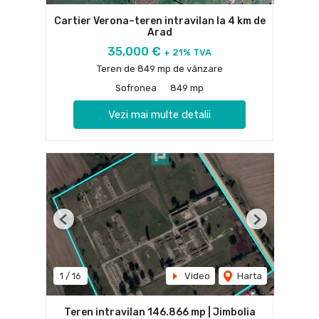
Cartier Verona–teren intravilan la 4 km de
Arad
35,000 €
+ 21% TVA
Teren de 849 mp de vânzare
Sofronea
849 mp
Vezi mai multe detalii
Previous
Next
1
/
16
Video
Harta
Teren intravilan 146.866 mp | Jimbolia