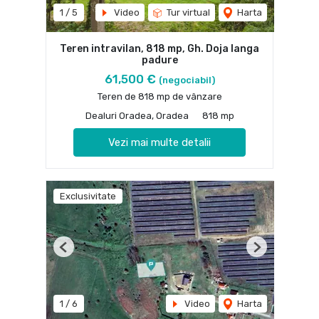
1
/
5
Video
Tur virtual
Harta
Teren intravilan, 818 mp, Gh. Doja langa
padure
61,500 €
(negociabil)
Teren de 818 mp de vânzare
Dealuri Oradea, Oradea
818 mp
Vezi mai multe detalii
Exclusivitate
Previous
Next
1
/
6
Video
Harta