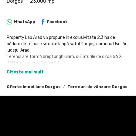
Dorgos
23,000 mp
WhatsApp
Facebook
Property Lab Arad vă propune în exclusivitate 2,3 ha de
pădure de foioase situate lângă satul Dorgoş, comuna Ususău,
judeţul Arad.
Terenul are formă dreptunghiulară, cu laturile de circa 66 X
350 metri şi este întabulat.
Citește mai mult
Radu Mitran – Consultant imobiliar Property Lab
Tel: +40 751 621 035 – E.mail: radu.mitran@propertylab.ro
Oferte imobiliare Dorgos
Terenuri de vânzare Dorgos
sau
Victor Nedelcu – Consultant imobiliar Property Lab
Tel: +40 744 772 772 – E.mail: victor.nedelcu@propertylab.ro
CP2798173