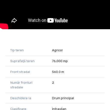
victor.nedelcu@propertylab.ro
CP2429492
Tip teren
Agricol
Suprafață teren
76,000 mp
Front stradal
560.0 m
Număr fronturi
2
stradale
Deschidere la
Drum principal
Clasificare
Intravilan