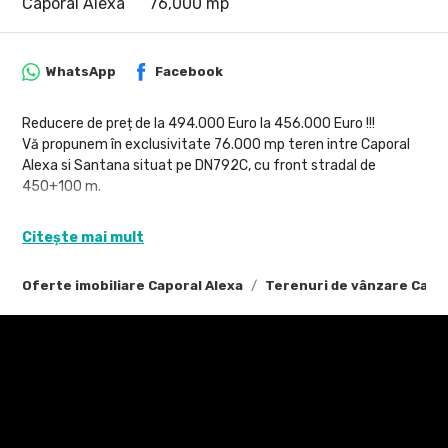
Caporal Alexa
76,000 mp
WhatsApp
Facebook
Reducere de preț de la 494.000 Euro la 456.000 Euro !!!
Vă propunem în exclusivitate 76.000 mp teren intre Caporal
Alexa si Santana situat pe DN792C, cu front stradal de
450+100 m.
Terenul este intravilan, reglementat prin PUG.
Citește mai mult
Utilitati: linii electrice de medie si de joasa tensiune, retea de
apa potabila, cablu telecomunicatii. Reteaua de gaz metan
Oferte imobiliare Caporal Alexa
Terenuri de vânzare Capor
este in faza de proiect.
Ideal pentru investiții rezidențiale, comerciale, de logistica
si/sau productie.
Ghereben Emanuel - Consultant imobiliar - 0755814751
emanuel.ghereben@propertylab.ro
sau
Victor Nedelcu - Consultant imobiliar - 0744772772