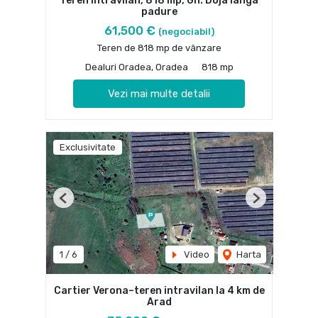
Teren intravilan, 818 mp, Gh. Doja langa
padure
61,500 €
(negociabil)
Teren de 818 mp de vânzare
Dealuri Oradea, Oradea
818 mp
Vezi mai multe detalii
Exclusivitate
Previous
Next
1
/
6
Video
Harta
Cartier Verona–teren intravilan la 4 km de
Arad