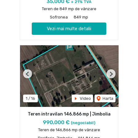
35,000 €
+ 21% TVA
Teren de 849 mp de vânzare
Sofronea
849 mp
Vezi mai multe detalii
Previous
Next
1
/
16
Video
Harta
Teren intravilan 146.866 mp | Jimbolia
990,000 €
(negociabil)
Teren de 146,866 mp de vânzare