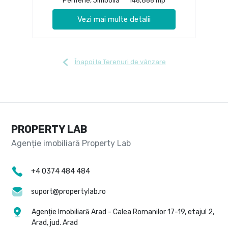
Periferie, Jimbolia
146,866 mp
Vezi mai multe detalii
Înapoi la Terenuri de vânzare
PROPERTY LAB
+4 0374 484 484
suport@propertylab.ro
Agenție Imobiliară Arad - Calea Romanilor 17-19, etajul 2,
Arad, jud. Arad