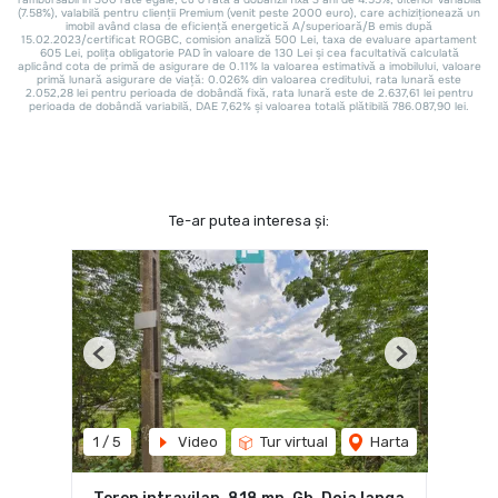
Te-ar putea interesa și:
Previous
Next
1
/
5
Video
Tur virtual
Harta