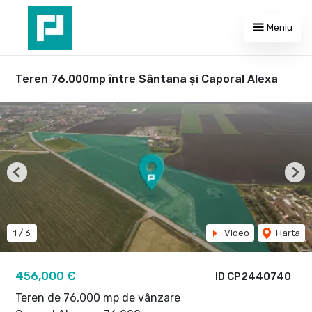
Meniu
Teren 76.000mp între Sântana și Caporal Alexa
Previous
Nex
1
/
6
Video
Harta
456,000 €
ID CP2440740
Teren de 76,000 mp de vânzare