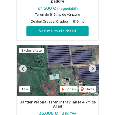
padure
61,500 €
(negociabil)
Teren de 818 mp de vânzare
Dealuri Oradea, Oradea
818 mp
Vezi mai multe detalii
Exclusivitate
Previous
Next
1
/
6
Video
Harta
Cartier Verona–teren intravilan la 4 km de
Arad
35,000 €
+ 21% TVA