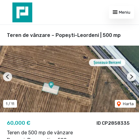
Meniu
Teren de vânzare – Popești-Leordeni | 500 mp
Previous
Nex
1
/
11
Harta
60,000 €
ID CP2858335
Teren de 500 mp de vânzare