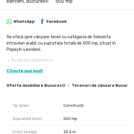
Berceni, Bucuresti
500 mp
WhatsApp
Facebook
Se oferă spre vânzare teren cu categoria de folosinta
intravilan arabil, cu suprafața totală de 500 mp, situat în
Popești-Leordeni.
🔹 Încadrare urbanistică:
• Zonă L1, conform PUZ și PUG aprobate
Citește mai mult
• Destinație: locuințe unifamiliale, în clădiri individuale P+2
🔹 Utilizări admise:
Oferte imobiliare Bucuresti
Terenuri de vânzare Bucures
• Construire casă individuală
• Investiție
• Hală de dimensiuni reduse
Tip teren
Construcții
🔹 Acces:
Suprafață teren
500 mp
• Terenul beneficiază de acces la drum, conform planului
urbanistic
Front stradal
25.0 m