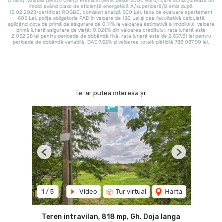
Te-ar putea interesa și:
Previous
Next
1
/
5
Video
Tur virtual
Harta
Teren intravilan, 818 mp, Gh. Doja langa