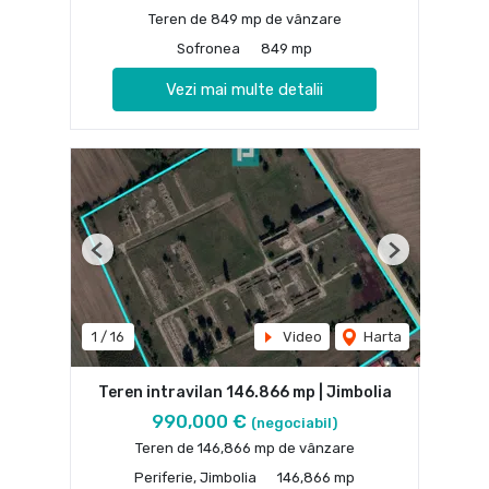
Teren de 849 mp de vânzare
Sofronea
849 mp
Vezi mai multe detalii
Previous
Next
1
/
16
Video
Harta
Teren intravilan 146.866 mp | Jimbolia
990,000 €
(negociabil)
Teren de 146,866 mp de vânzare
Periferie, Jimbolia
146,866 mp