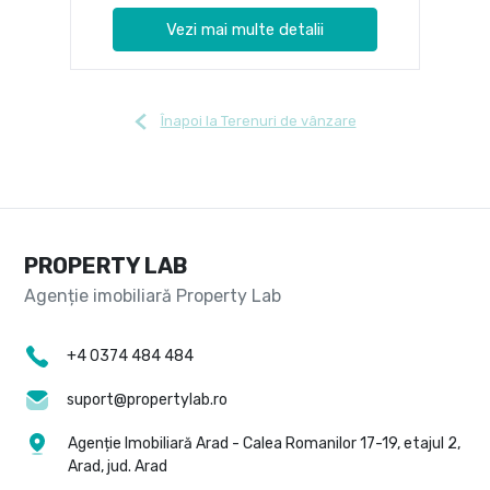
Vezi mai multe detalii
Înapoi la Terenuri de vânzare
PROPERTY LAB
+4 0374 484 484
suport@propertylab.ro
Agenție Imobiliară Arad - Calea Romanilor 17-19, etajul 2,
Arad, jud. Arad