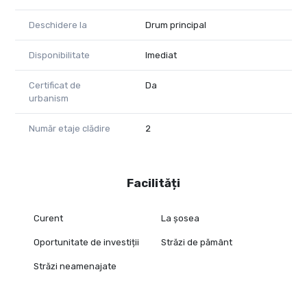
• Front stradal asigurat, evidențiat în documentația anexată
• Acces auto posibil
Deschidere la
Drum principal
🔹 Utilități:
Având în vedere dezvoltarea rapidă a zonei, terenul va dispune
Disponibilitate
Imediat
de toate utilitățile în proximitate (energie electrică, apă,
canalizare, gaze), conform infrastructurii existente și
Certificat de
Da
planificate în zonă.
urbanism
Proprietatea este potrivită atât pentru construcție
rezidențială, cât și pentru activități economice cu impact
Număr etaje clădire
2
redus, într-o zonă aflată în dezvoltare.
📩 Pentru informații suplimentare și detalii, vă stau la
dispoziție.
Facilități
Vă mulțumesc!
Curent
La șosea
Oportunitate de investiții
Străzi de pământ
Străzi neamenajate