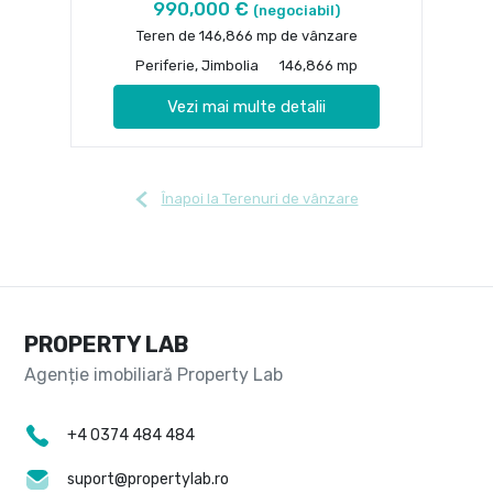
990,000 €
(negociabil)
Teren de 146,866 mp de vânzare
Periferie, Jimbolia
146,866 mp
Vezi mai multe detalii
Înapoi la Terenuri de vânzare
PROPERTY LAB
+4 0374 484 484
suport@propertylab.ro