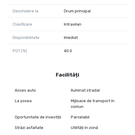
magazine și alimentare de cartier.
Deschidere la
Drum principal
Destinația terenului este de intravilan agricol.
Utilitățile sunt în vecinătate.
Clasificare
Intravilan
Andrei Lăluciu
Consultant imobiliar PropertyLab
Disponibilitate
Imediat
Telefon 0753 934 085
POT (%)
40.0
Cod proprietate 499107
Facilități
Acces auto
Iluminat stradal
La șosea
Mijloace de transport în
comun
Oportunitate de investiții
Parcelabil
Străzi asfaltate
Utilități în zonă