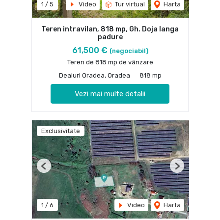
1
/
5
Video
Tur virtual
Harta
Teren intravilan, 818 mp, Gh. Doja langa
padure
61,500 €
(negociabil)
Teren de 818 mp de vânzare
Dealuri Oradea, Oradea
818 mp
Vezi mai multe detalii
Exclusivitate
Previous
Next
1
/
6
Video
Harta