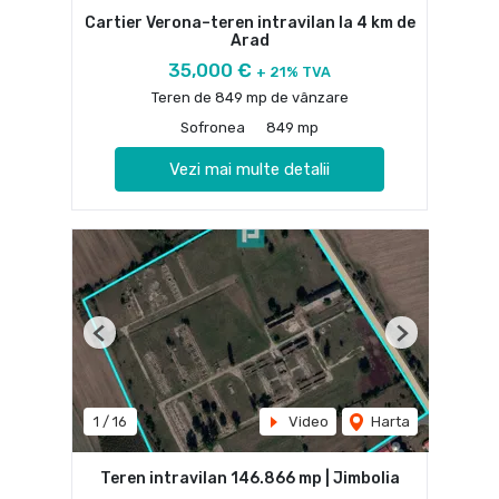
Cartier Verona–teren intravilan la 4 km de
Arad
35,000 €
+ 21% TVA
Teren de 849 mp de vânzare
Sofronea
849 mp
Vezi mai multe detalii
Previous
Next
1
/
16
Video
Harta
Teren intravilan 146.866 mp | Jimbolia