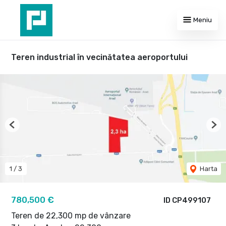
Meniu
Teren industrial în vecinătatea aeroportului
Previous
Nex
1
/
3
Harta
780,500 €
ID CP499107
Teren de 22,300 mp de vânzare