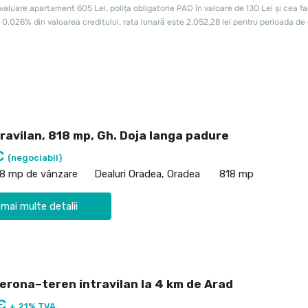
ravilan, 818 mp, Gh. Doja langa padure
€
(negociabil)
18 mp de vânzare
Dealuri Oradea, Oradea
818 mp
 mai multe detalii
Verona–teren intravilan la 4 km de Arad
 €
+ 21% TVA