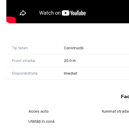
Telefon: 0730 650 235
E-mail: tudor.trasca@propertylab.ro
Cod proprietate 3096961
Tip teren
Construcții
Front stradal
20.0 m
Disponibilitate
Imediat
Fac
Acces auto
Iluminat strada
Utilități în zonă