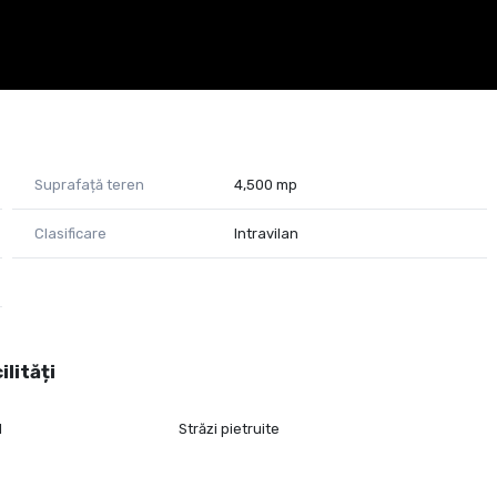
Suprafață teren
4,500 mp
Clasificare
Intravilan
ilități
l
Străzi pietruite