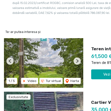
Te-ar putea interesa și:
Teren int
61,500 
Teren de 8
Previous
Next
Vezi
1
/
5
Video
Tur virtual
Harta
Exclusivitate
Cartier 
35,000