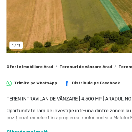
1
/
11
Oferte imobiliare Arad
Terenuri de vânzare Arad
Terenu
Trimite pe
WhatsApp
Distribuie pe
Facebook
TEREN INTRAVILAN DE VÂNZARE | 4.500 MP | ARADUL N
Oportunitate rară de investiție într-una dintre zonele cu
poziționat excelent în apropierea noului pod și a Malului 
Caracteristici teren: