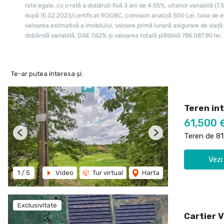
Te-ar putea interesa și:
Teren int
61,500 
Teren de 8
Previous
Next
Vezi
1
/
5
Video
Tur virtual
Harta
Exclusivitate
Cartier 