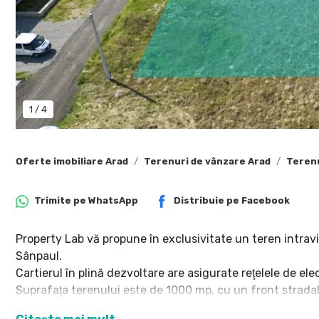
1
/
4
Oferte imobiliare Arad
Terenuri de vânzare Arad
Terenu
Trimite pe
WhatsApp
Distribuie pe
Facebook
Property Lab vă propune în exclusivitate un teren intravi
Sânpaul.
Cartierul în plină dezvoltare are asigurate reţelele de elec
Suprafaţa terenului este de 1000 mp, cu un front stradal
împrejmuite.