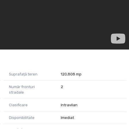
 de dezvoltare și vizibilitate maximă, acest teren este exact
onare!
Suprafață teren
120,808 mp
Număr fronturi
2
stradale
Clasificare
Intravilan
Disponibilitate
Imediat