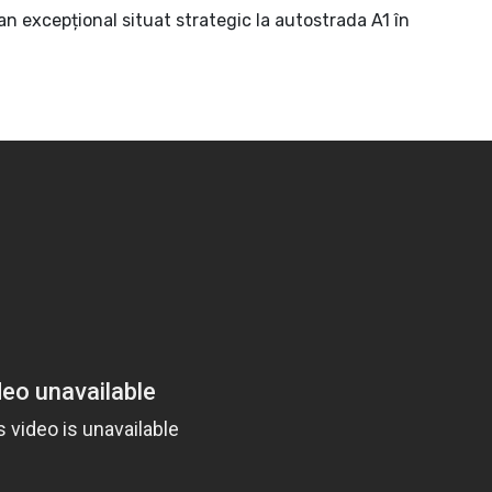
lan excepțional situat strategic la autostrada A1 în
rț, logistică, amenajare parcare
ostradă, însa acesta nu dă dreptul de execuție a lucrării
e maximă;
 spălătorie auto;
amal din țară spre vest - Nădlac.