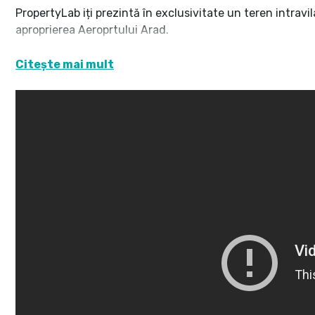
PropertyLab iți prezintă în exclusivitate un teren intravi
aproprierea Aeroprtului Arad.
Caracteristici teren: suprafață totală 120 808 mp
Citește mai mult
Front stradal generos la autostradă: 315 m
Destinație conform PUZ- funcţiuni mixte: servicii și come
securizată , amenajare accese, împrejmuire.
Avizul CNAIR a fost acordat în 2018 pentru acces din aut
până la noi reglementări.
Accesul acum se face de pe Calea Bodrogului.
Avantaje și oportunități:
- Locație premium, asigurând vizibilitate și accesibilitat
- Ideal pentru stație alimentare carburant, hotel, parcări,
- trafic auto intens aproape de cel mai important punct v