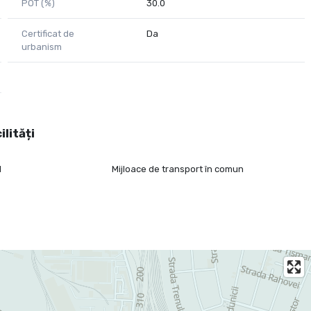
POT (%)
30.0
Certificat de
Da
urbanism
ilități
l
Mijloace de transport în comun