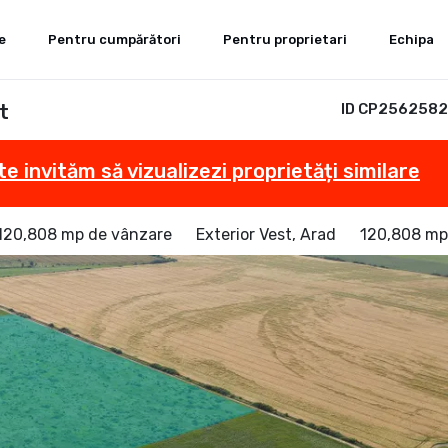
e
Pentru cumpărători
Pentru proprietari
Echipa
t
ID CP2562582
te invităm să vizualizezi proprietăți similare
 120,808 mp de vânzare
Exterior Vest, Arad
120,808 mp