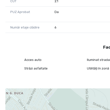
CUT
2.1
PUZ Aprobat
Da
Număr etaje clădire
6
Fac
Acces auto
Iluminat strada
Străzi asfaltate
Utilități în zonă