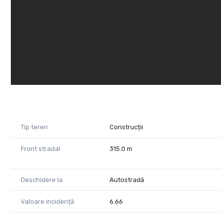
Dacă ești în căutarea unei investiții cu potențial ridicat
ceea ce căutați!
Contactați-ne pentru detalii și pentru a programa o vizi
Almira Boboc - Consultant imobiliar PropertyLab
Telefon: 0745 06 93 93
Email: almira.boboc@propertylab.ro
Raluca Marinescu - Consultant Imobiliar PropertyLab
Telefon: 0755 083 764
Email: raluca.marinescu@propertylab.ro
Tip teren
Construcții
Cod Proprietate 2562582
Front stradal
315.0 m
Deschidere la
Autostradă
Valoare incidență
6.66