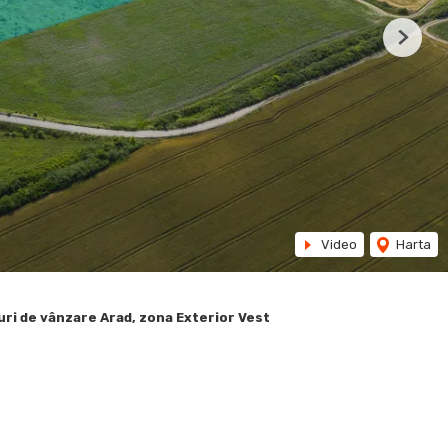
Next
Video
Harta
ri de vânzare Arad, zona Exterior Vest