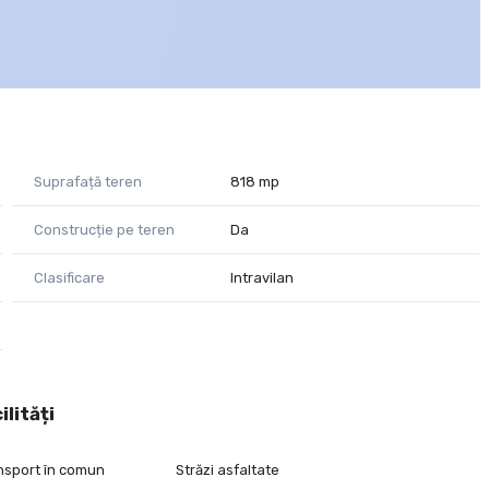
Suprafață teren
818 mp
Construcție pe teren
Da
Clasificare
Intravilan
ilități
ansport în comun
Străzi asfaltate