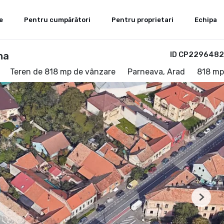
e
Pentru cumpărători
Pentru proprietari
Echipa
na
ID CP2296482
Teren de 818 mp de vânzare
Parneava, Arad
818 mp
Next