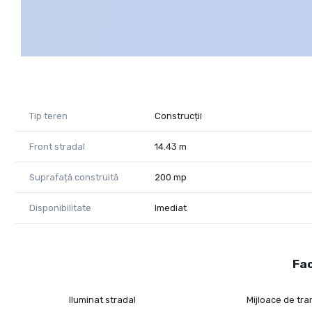
Szekeres Carol-consultant imobiliar
Tel: 0729966649 email:carol.szekeres@propertylab.ro
CP2296482
Tip teren
Construcții
Front stradal
14.43 m
Suprafață construită
200 mp
Disponibilitate
Imediat
Fac
Iluminat stradal
Mijloace de tr