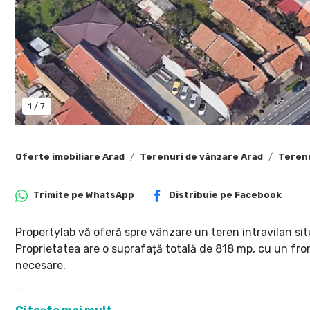
1
/
7
Oferte imobiliare Arad
Terenuri de vânzare Arad
Terenu
Trimite pe
WhatsApp
Distribuie pe
Facebook
Propertylab vă oferă spre vânzare un teren intravilan si
Proprietatea are o suprafață totală de 818 mp, cu un front 
necesare.
Caracteristici principale: