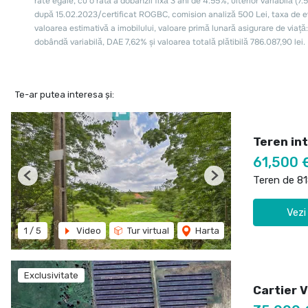
Te-ar putea interesa și:
Teren int
61,500 
Teren de 8
Previous
Next
Vezi
1
/
5
Video
Tur virtual
Harta
Exclusivitate
Cartier 