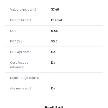
andrei@propertylab.ro
Valoare incidență
37.65
Cod proprietate 1723211
Disponibilitate
Imediat
CUT
0.85
POT (%)
55.0
PUZ Aprobat
Da
Certificat de
Da
urbanism
Număr etaje clădire
1
Are mansardă
Da
Facilități