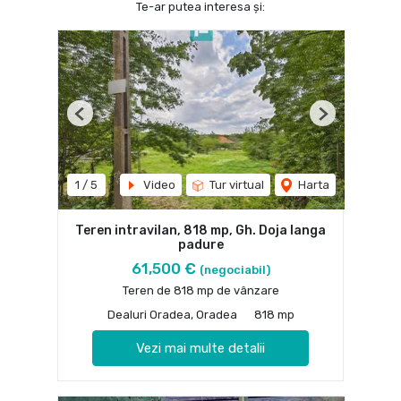
Te-ar putea interesa și:
Previous
Next
1
/
5
Video
Tur virtual
Harta
Teren intravilan, 818 mp, Gh. Doja langa
padure
61,500 €
(negociabil)
Teren de 818 mp de vânzare
Dealuri Oradea, Oradea
818 mp
Vezi mai multe detalii