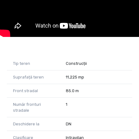
Accesibilitate: terenul beneficiază de acces facil la drumurile
principale și are conexiuni bune de transport, oferindu-vă
avantaje logistice semnificative.
Potențial de dezvoltare: amplasarea strategică și destinația
potrivită fac din acest teren o alegere ideală pentru afacerile
din industria producției și automobilelor.
Infrastructură adecvată: zona înconjurătoare dispune de
Tip teren
Construcții
infrastructură modernă și utilități disponibile, asigurându-vă
un mediu favorabil pentru extinderea și dezvoltarea afacerii.
Suprafață teren
11,225 mp
Suntem disponibili să răspundem întrebărilor dvs. și să vă
oferim sprijinul necesar pentru a realiza o achiziție de succes.
Front stradal
85.0 m
Acesta este momentul potrivit să profitați de această
oportunitate unică de a investi într-un teren cu potențial
Număr fronturi
1
industrial în apropierea reprezentanței Ford din Arad. Nu ezitați
stradale
să ne contactați pentru mai multe detalii și să vă bucurați de
avantajele unei investiții inteligente!
Deschidere la
DN
Andrei Laluciu-0753934085
Clasificare
Intravilan