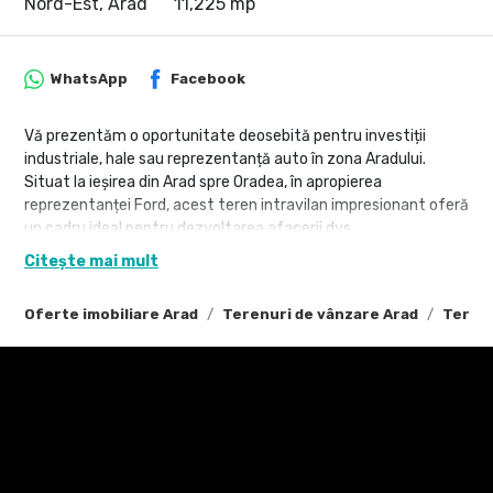
Nord-Est, Arad
11,225 mp
WhatsApp
Facebook
Vă prezentăm o oportunitate deosebită pentru investiții
industriale, hale sau reprezentanță auto în zona Aradului.
Situat la ieșirea din Arad spre Oradea, în apropierea
reprezentanței Ford, acest teren intravilan impresionant oferă
un cadru ideal pentru dezvoltarea afacerii dvs.
Citește mai mult
Detalii despre teren:
Suprafața totală: 11225 mp
Oferte imobiliare Arad
Terenuri de vânzare Arad
Terenu
Front stradal generos: 85m
Destinație: terenul este perfect potrivit pentru investiții
industriale, hale de producție sau reprezentanțe auto
Amplasare excelentă: situat într-o zonă de acces ușor la
drumurile principale, la doar câteva minute de centrul orașului
Arad și cu legături rapide către Oradea
Beneficii cheie: