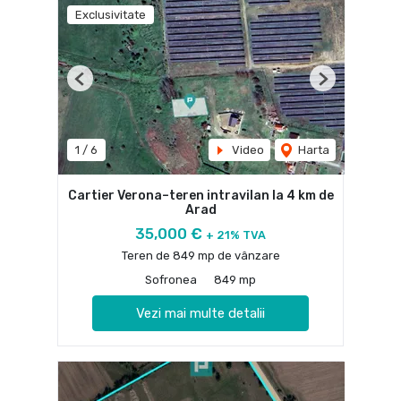
Exclusivitate
Previous
Next
1
/
6
Video
Harta
Cartier Verona–teren intravilan la 4 km de
Arad
35,000 €
+ 21% TVA
Teren de 849 mp de vânzare
Sofronea
849 mp
Vezi mai multe detalii