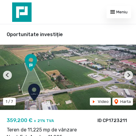
Meniu
Oportunitate investiție
Previous
Nex
1
/
7
Video
Harta
359,200 €
ID CP1723211
+ 21% TVA
Teren de 11,225 mp de vânzare