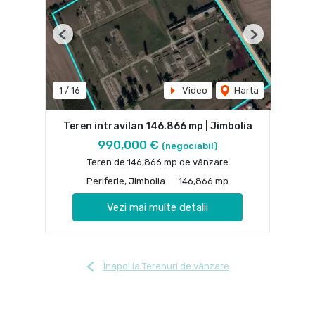
Previous
Next
1
/
16
Video
Harta
Teren intravilan 146.866 mp | Jimbolia
990,000 €
(negociabil)
Teren de 146,866 mp de vânzare
Periferie, Jimbolia
146,866 mp
Vezi mai multe detalii
Înapoi la Terenuri de vânzare