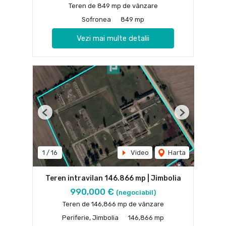
Teren de 849 mp de vânzare
Sofronea
849 mp
Vezi mai multe detalii
Previous
Next
1
/
16
Video
Harta
Teren intravilan 146.866 mp | Jimbolia
990,000 €
(negociabil)
Teren de 146,866 mp de vânzare
Periferie, Jimbolia
146,866 mp