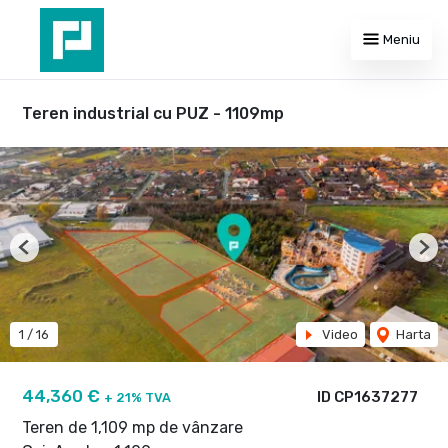
Meniu
Teren industrial cu PUZ - 1109mp
Previous
Nex
1
/
16
Video
Harta
44,360 €
ID CP1637277
+ 21% TVA
Teren de 1,109 mp de vânzare