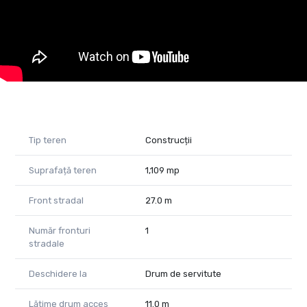
cumparatori, vanzatori si chiriasi. Ne dorim sa le oferim
clientilor nostri cele mai bune oportunitati de investitie
imobiliara si sa le asiguram un proces simplu si transparent.
Daca sunteti interesat de aceasta oferta, va rugam sa nu
ezitati sa ne contactati pentru mai multe detalii sau pentru a
programa o vizionare. Va asteptam cu drag!
www.propertylab.ro
Tip teren
Construcții
Suprafață teren
1,109 mp
Front stradal
27.0 m
Număr fronturi
1
stradale
Deschidere la
Drum de servitute
Lățime drum acces
11.0 m