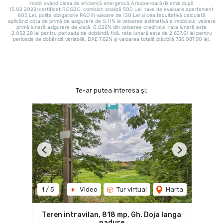
Te-ar putea interesa și:
Previous
Next
1
/
5
Video
Tur virtual
Harta
Teren intravilan, 818 mp, Gh. Doja langa
padure