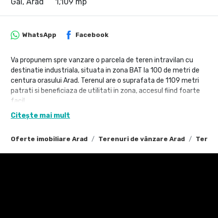
Gai, Arad
1,109 mp
WhatsApp
Facebook
Va propunem spre vanzare o parcela de teren intravilan cu
destinatie industriala, situata in zona BAT la 100 de metri de
centura orasului Arad. Terenul are o suprafata de 1109 metri
patrati si beneficiaza de utilitati in zona, accesul fiind foarte
facil.
Citește mai mult
PUZ-ul pentru aceasta parcela a fost aprobat, ceea ce face
ca aceasta sa fie o alegere excelenta pentru cei care doresc
Oferte imobiliare Arad
Terenuri de vânzare Arad
Terenu
sa investeasca intr-un proiect de viitor. Terenul poate fi
utilizat atat pentru construirea unei hale, cat si pentru
deschiderea unei afaceri, avand un potential de dezvoltare
considerabil in aceasta zona atractiva din oras.
Andrei Laluciu-0753934085
Agentia imobiliara Property Lab este o companie profesionista
care ofera servicii complete de intermediere imobiliara pentru