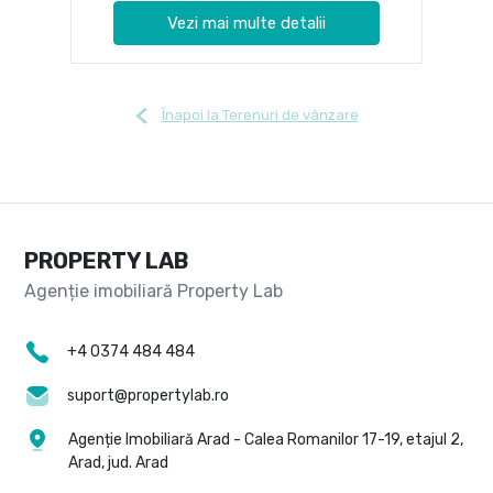
Vezi mai multe detalii
Înapoi la Terenuri de vânzare
PROPERTY LAB
+4 0374 484 484
suport@propertylab.ro
Agenție Imobiliară Arad - Calea Romanilor 17-19, etajul 2,
Arad, jud. Arad