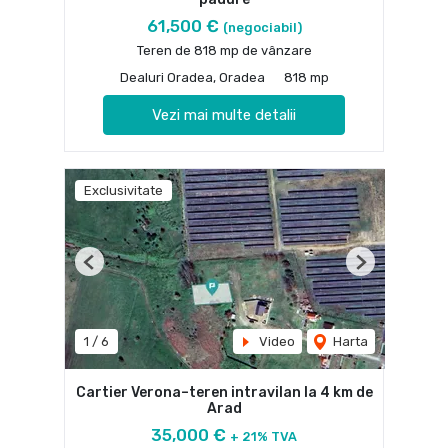
61,500 €
(negociabil)
Teren de 818 mp de vânzare
Dealuri Oradea, Oradea
818 mp
Vezi mai multe detalii
Exclusivitate
Previous
Next
1
/
6
Video
Harta
Cartier Verona–teren intravilan la 4 km de
Arad
35,000 €
+ 21% TVA