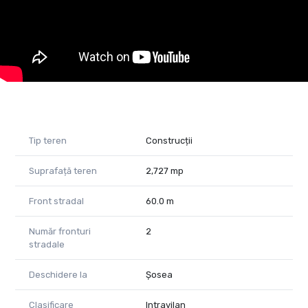
Site-ul nostru, www.propertylab.ro, ofera o varietate de
anunturi imobiliare din Arad si imprejurimi, precum si informatii
utile si sfaturi pentru cei interesati de piata imobiliara.
Daca sunteti interesat de aceasta oferta, va invitam sa ne
contactati la numarul de telefon 0374 484 484 sau prin email
la adresa de suport@propertylab.ro pentru mai multe detalii si
pentru a stabili o intalnire pentru a discuta despre posibilitatile
de dezvoltare pe acest teren.
Andrei Laluciu-0753934085
Tip teren
Construcții
Suntem aici pentru a va ajuta sa gasiti cea mai buna afacere
Suprafață teren
2,727 mp
imobiliara pentru dvs. si sa va oferim suportul necesar pentru
a face tranzactia dvs. cat mai usoara si mai sigura posibil.
Front stradal
60.0 m
Număr fronturi
2
stradale
Deschidere la
Șosea
Clasificare
Intravilan