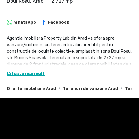
Boul Rosu, Arad
2,727 mp
WhatsApp
Facebook
Agentia imobiliara Property Lab din Arad va ofera spre
vanzare/închiriere un teren intravilan predabil pentru
constructie de locuinte colective, amplasat in zona Boul Rosu,
str. Mucius Scaevola. Terenul are o suprafata de 2727 mp si
dispune de 2 fronturi stradale, ceea ce ofera posibilitatea de a
construi mai multe imobile.
Citește mai mult
PUZ-ul pentru teren este in lucru, astfel ca acesta poate fi
Oferte imobiliare Arad
Terenuri de vânzare Arad
Terenu
folosit pentru inceperea unui proiect de constructie imediat
ce acesta este finalizat. Aceasta oferta este o oportunitate
ideala pentru investitori care doresc sa dezvolte o afacere
imobiliara de succes.
Property Lab este o agentie imobiliara din Arad care ofera
servicii complete de intermediere imobiliara pentru persoanele
care doresc sa cumpere, vanda sau inchirieze proprietati.