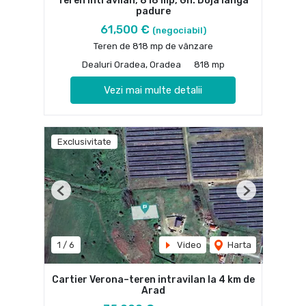
Teren intravilan, 818 mp, Gh. Doja langa
padure
61,500 €
(negociabil)
Teren de 818 mp de vânzare
Dealuri Oradea, Oradea
818 mp
Vezi mai multe detalii
Exclusivitate
Previous
Next
1
/
6
Video
Harta
Cartier Verona–teren intravilan la 4 km de
Arad