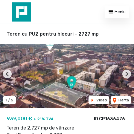
Meniu
Teren cu PUZ pentru blocuri - 2727 mp
Previous
Nex
1
/
6
Video
Harta
939,000 €
ID CP1636476
+ 21% TVA
Teren de 2,727 mp de vânzare