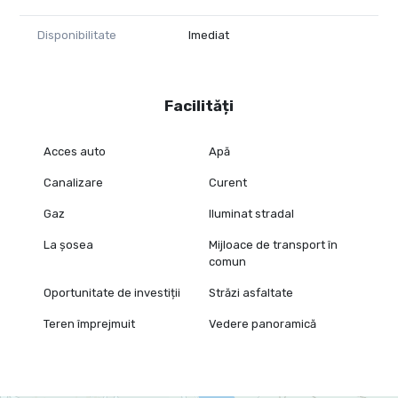
Disponibilitate
Imediat
Facilități
Acces auto
Apă
Canalizare
Curent
Gaz
Iluminat stradal
La șosea
Mijloace de transport în
comun
Oportunitate de investiții
Străzi asfaltate
Teren împrejmuit
Vedere panoramică