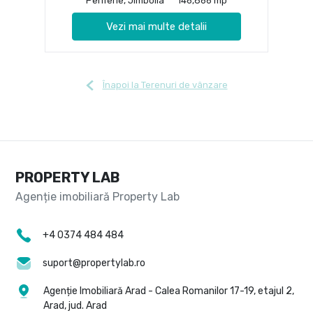
Periferie, Jimbolia
146,866 mp
Vezi mai multe detalii
Înapoi la Terenuri de vânzare
PROPERTY LAB
+4 0374 484 484
suport@propertylab.ro
Agenție Imobiliară Arad - Calea Romanilor 17-19, etajul 2,
Arad, jud. Arad