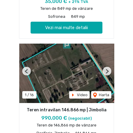
35,000 €
+ 21% TVA
Teren de 849 mp de vânzare
Sofronea
849 mp
Vezi mai multe detalii
Previous
Next
1
/
16
Video
Harta
Teren intravilan 146.866 mp | Jimbolia
990,000 €
(negociabil)
Teren de 146,866 mp de vânzare