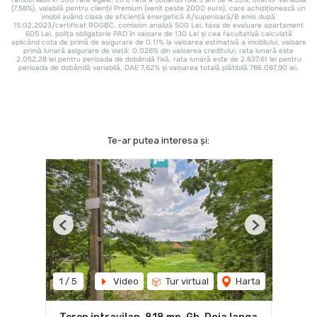
Te-ar putea interesa și:
Previous
Next
1
/
5
Video
Tur virtual
Harta