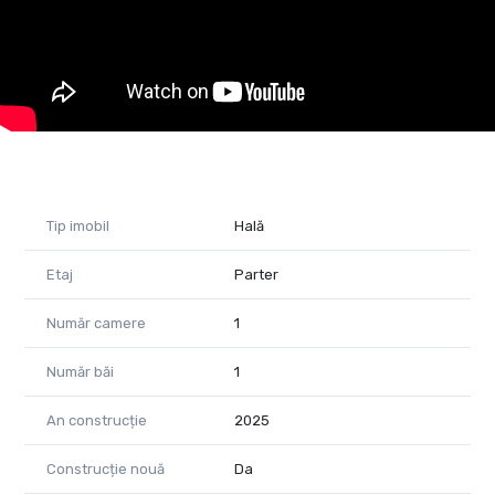
regional
Autostrada A2 (București – Constanța) – la câteva minute
distanță, ideală pentru transport național și internațional
conexiuni rapide către noua Autostradă A0 (Centura
București Sud/Nord) – în plină dezvoltare, facilitând accesul
către toate direcțiile majore
- Caracteristici tehnice:
Tip spațiu: Industrial – Hală
Regim înălțime: Parter
Tip imobil
Hală
An construcție: 2026
Stare: Construcție nouă
Etaj
Parter
Suprafață utilă: 480 mp
Suprafață birouri: configurabilă în funcție de necesități
Număr camere
1
Înălțime interioară: 6 m
Număr băi
1
- Avantaje:
construcție nouă – costuri reduse de mentenanță
acces facil TIR și transport greu
An construcție
2025
poziționare excelentă pentru distribuție în București și estul
țării
Construcție nouă
Da
posibilitate personalizare spații birouri și compartimentare