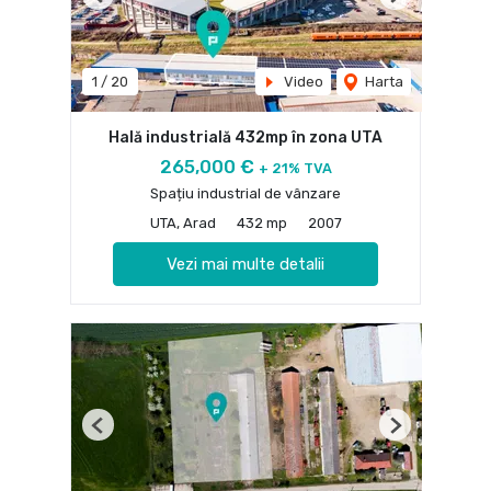
Previous
Next
1
/
20
Video
Harta
Hală industrială 432mp în zona UTA
265,000 €
+ 21% TVA
Spațiu industrial de vânzare
UTA, Arad
432 mp
2007
Vezi mai multe detalii
Previous
Next