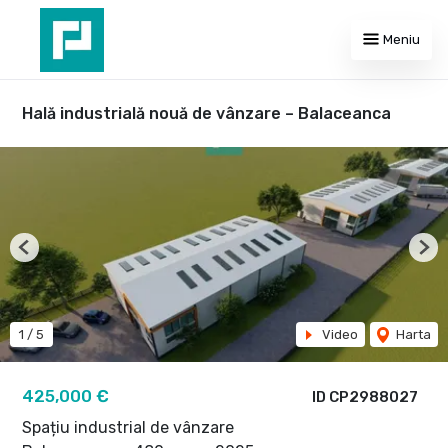
Meniu
Hală industrială nouă de vânzare – Balaceanca
Previous
Nex
1
/
5
Video
Harta
425,000 €
ID CP2988027
Spațiu industrial de vânzare