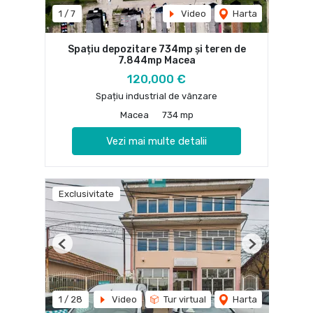
1
/
7
Video
Harta
Spațiu depozitare 734mp și teren de
7.844mp Macea
120,000 €
Spațiu industrial de vânzare
Macea
734 mp
Vezi mai multe detalii
Exclusivitate
Previous
Next
1
/
28
Video
Tur virtual
Harta