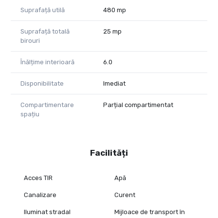
zonă în plină dezvoltare logistică și industrială
Suprafață utilă
480 mp
- Ideal pentru:
Suprafață totală
25 mp
depozitare și logistică
birouri
producție ușoară / industrială
distribuție regională
Înălțime interioară
6.0
Sună acum pentru mai multe detalii!
Disponibilitate
Imediat
Consultant imobiliar PropertyLab
Diana Ponoran
Compartimentare
Parțial compartimentat
0758409801
spațiu
diana.ponoran@propertylab.ro
CP2988027
Facilități
Acces TIR
Apă
Canalizare
Curent
Iluminat stradal
Mijloace de transport în