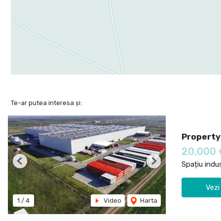
Te-ar putea interesa și:
Property
20,000
Spațiu indus
Previous
Next
Vezi
1
/
4
Video
Harta