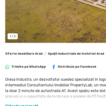
1
/
3
Oferte imobiliare Arad
Spații industriale de închiriat Arad
Trimite pe
WhatsApp
Distribuie pe
Facebook
Oresa Industra, un dezvoltator suedez specializat în logist
intermediul Consultantului Imobiliar PropertyLab, un modu
la doar 2 minute de autostrada A1. Acest spațiu este dota
precum și o capacitate de încărcare a podelei de 5T/mp2
Materialele utilizate sunt ecologice și benefice mediului 