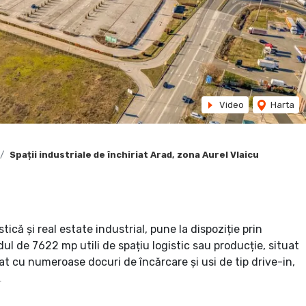
Video
Harta
Spații industriale de închiriat Arad, zona Aurel Vlaicu
ică și real estate industrial, pune la dispoziție prin
l de 7622 mp utili de spațiu logistic sau producție, situat
t cu numeroase docuri de încărcare și usi de tip drive-in,
.
înconjurător, iar chiriașul poate combina și adapta unitățile