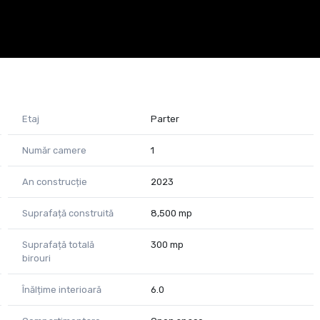
Etaj
Parter
Număr camere
1
An construcție
2023
Suprafață construită
8,500 mp
Suprafață totală
300 mp
birouri
Înălțime interioară
6.0