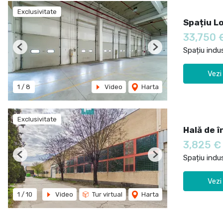
Exclusivitate
Spațiu L
33,750 
Spațiu indus
Previous
Next
Vezi
1
/
8
Video
Harta
Exclusivitate
Hală de î
3,825 
Spațiu indus
Previous
Next
Vezi
1
/
10
Video
Tur virtual
Harta