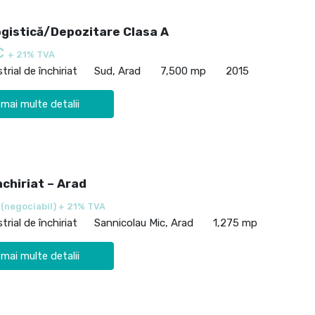
ogistică/Depozitare Clasa A
€
+ 21% TVA
trial de închiriat
Sud, Arad
7,500 mp
2015
 mai multe detalii
nchiriat – Arad
€
(negociabil) + 21% TVA
trial de închiriat
Sannicolau Mic, Arad
1,275 mp
 mai multe detalii