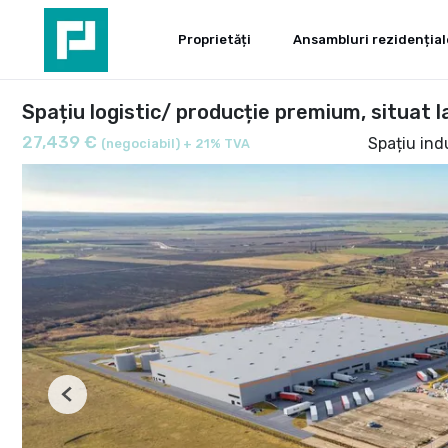
Proprietăți
Ansambluri rezidențial
Spațiu logistic/ producție premium, situat l
27,439 €
Spațiu indu
(negociabil) + 21% TVA
Previous