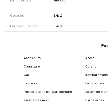
Disponibilitate
Imediat
Cadastru
Există
Certificat Energetic
Există
Fac
Acces auto
Acces TIR
Canalizare
Curent
Gaz
Iluminat strada
La șosea
Luminatoare
Posibilitate de compartimentare
Sistem de alar
Teren împrejmuit
Uși de acces