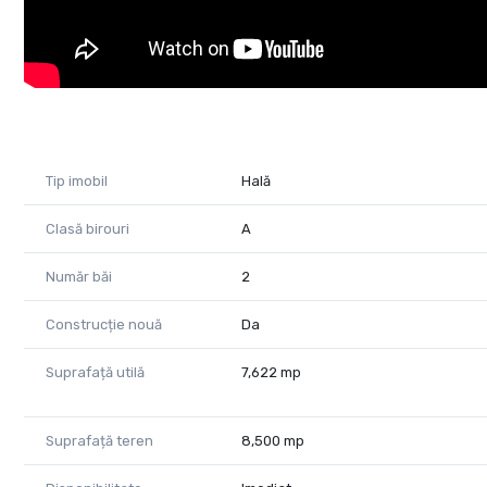
Tip imobil
Hală
Clasă birouri
A
Număr băi
2
Construcție nouă
Da
Suprafață utilă
7,622 mp
Suprafață teren
8,500 mp