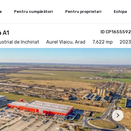
e
Pentru cumpărători
Pentru proprietari
Echipa
a A1
ID CP1655592
strial de închiriat
Aurel Vlaicu, Arad
7,622 mp
2023
Next