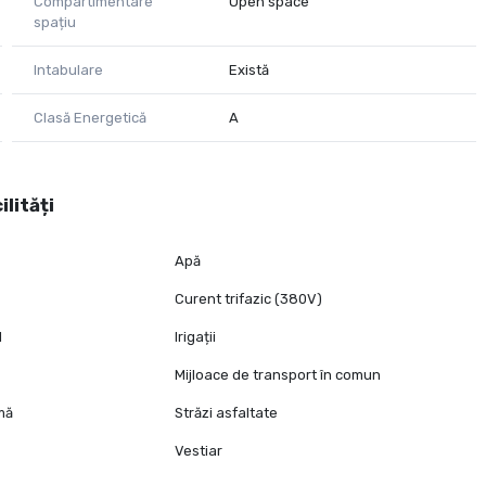
Compartimentare
Open space
spațiu
Intabulare
Există
Clasă Energetică
A
ilități
Apă
Curent trifazic (380V)
l
Irigații
Mijloace de transport în comun
mă
Străzi asfaltate
Vestiar