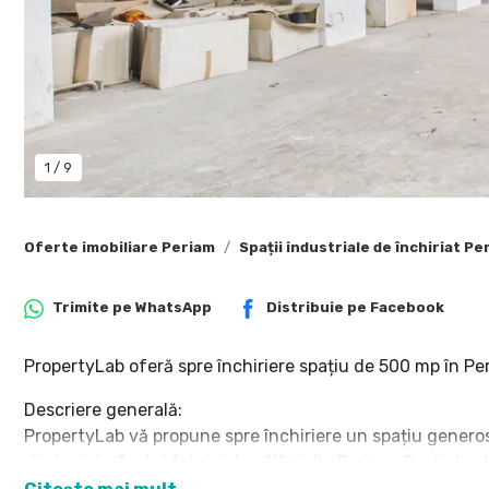
1
/
9
Oferte imobiliare Periam
Spații industriale de închiriat Pe
Trimite pe
WhatsApp
Distribuie pe
Facebook
PropertyLab oferă spre închiriere spațiu de 500 mp în Per
Descriere generală:
PropertyLab vă propune spre închiriere un spațiu generos 
din incinta fostei fabrici de pălării din Periam. Spațiul e
flexibilitate în organizare.