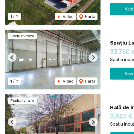
Vezi
1 / ?
Video
Harta
Exclusivitate
Spațiu L
33,750 
Spațiu indus
Previous
Next
Vezi
1 / ?
Video
Harta
Exclusivitate
Hală de î
3,825 
Spațiu indus
Previous
Next