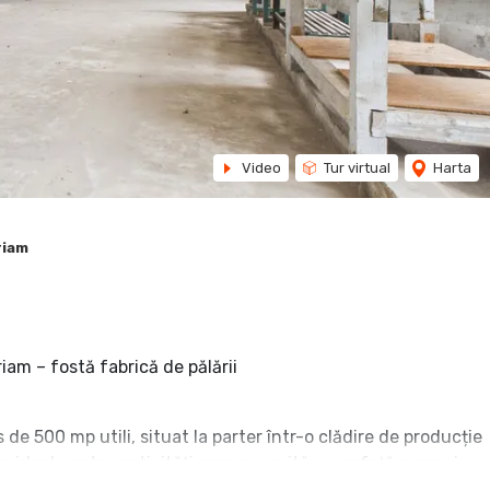
Video
Tur virtual
Harta
riam
iam – fostă fabrică de pălării
de 500 mp utili, situat la parter într-o clădire de producție
ste ideal pentru activități care necesită suprafață mare și