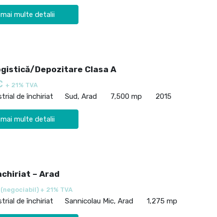
 mai multe detalii
ogistică/Depozitare Clasa A
€
+ 21% TVA
trial de închiriat
Sud, Arad
7,500 mp
2015
 mai multe detalii
nchiriat – Arad
€
(negociabil) + 21% TVA
trial de închiriat
Sannicolau Mic, Arad
1,275 mp