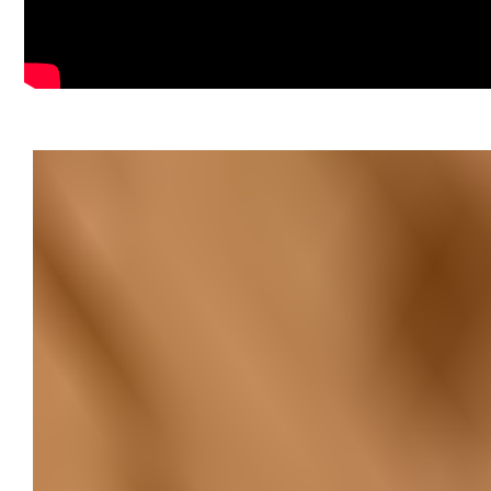
Avantaje:
Spațiu mare, potrivit pentru producție sau birouri extins
Amplasare într-o zonă cu acces facil și vizibilitate
Flexibilitate în amenajare și utilizare
Clădire cu istoric și identitate industrială
Pentru detalii și vizionări, contactați agenții PropertyLab
Carol Szekeres
Tel: 0729 966 649
Email:carol.szekeres@propertylab.ro
CP2762769