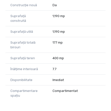
Construcție nouă
Da
Suprafață
1,190 mp
construită
Suprafață utilă
1,190 mp
Suprafață totală
177 mp
birouri
Suprafață teren
400 mp
Înălțime interioară
7.7
Disponibilitate
Imediat
Compartimentare
Compartimentat
spațiu