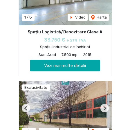
1
/
8
Video
Harta
Spațiu Logistică/Depozitare Clasa A
33,750 €
+ 21% TVA
Spațiu industrial de închiriat
Sud, Arad
7,500 mp
2015
Vezi mai multe detalii
Exclusivitate
Previous
Next