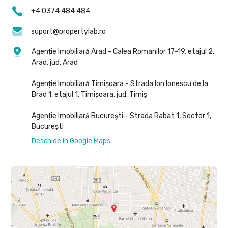
+4 0374 484 484
suport@propertylab.ro
Agenție Imobiliară Arad - Calea Romanilor 17-19, etajul 2,
Arad, jud. Arad
Agenție Imobiliară Timișoara - Strada Ion Ionescu de la
Brad 1, etajul 1, Timișoara, jud. Timiș
Agenție Imobiliară București - Strada Rabat 1, Sector 1,
București
Deschide în Google Maps