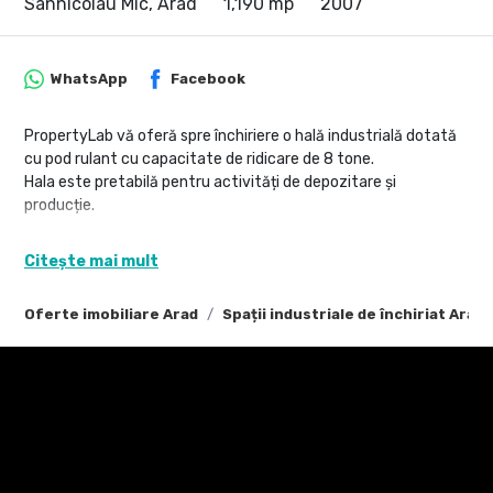
Sannicolau Mic, Arad
1,190 mp
2007
WhatsApp
Facebook
PropertyLab vă oferă spre închiriere o hală industrială dotată
cu pod rulant cu capacitate de ridicare de 8 tone.
Hala este pretabilă pentru activități de depozitare și
producție.
Suprafață hală: 1.190 mp utili
Citește mai mult
Caracteristici imobil:
- Înălțime utilă 7,70 m
Oferte imobiliare Arad
Spații industriale de închiriat Arad
- Acces TIR
- Sistem de încălzire cu generatoare de aer cald
- Pază umană permanentă
- Locuri de parcare autoturisme
- Birouri și vestiare cu suprafața de 177 mp
Utilități – apă, curent, gaz, canalizare
Putere electrică instalată de 250 KVA