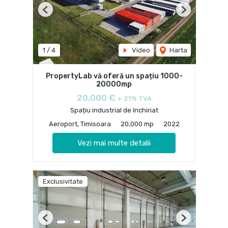
Previous
Next
1
/
4
Video
Harta
PropertyLab vă oferă un spațiu 1000-
20000mp
20,000 €
+ 21% TVA
Spațiu industrial de închiriat
Aeroport, Timisoara
20,000 mp
2022
Vezi mai multe detalii
Exclusivitate
Previous
Next