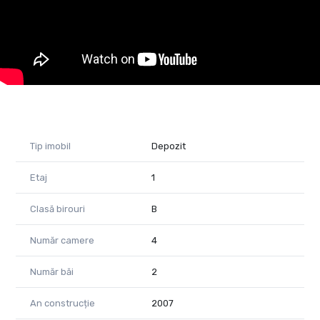
Pentru informații suplimentare și vizionarea imobilului, vă rog
să mă contactați.
Raluca Marinescu
Consultant imobiliar PropertyLab
raluca.marinescu@propertylab.ro
Telefon 0755 083 764
Cod proprietate 2204559
Tip imobil
Depozit
Etaj
1
Clasă birouri
B
Număr camere
4
Număr băi
2
An construcție
2007