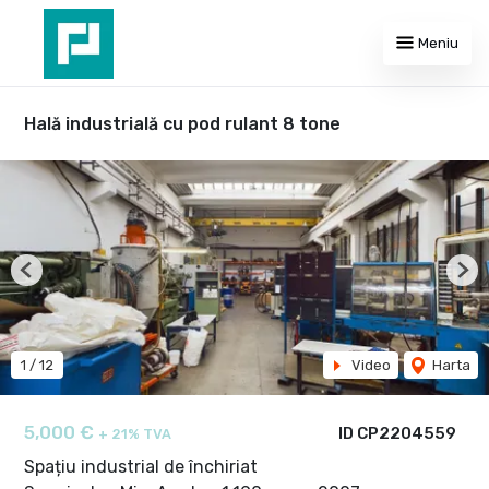
Meniu
Hală industrială cu pod rulant 8 tone
Previous
Nex
1
/
12
Video
Harta
5,000 €
ID CP2204559
+ 21% TVA
Spațiu industrial de închiriat