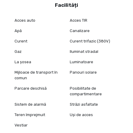
Facilități
Acces auto
Acces TIR
Apă
Canalizare
Curent
Curent trifazic (380V)
Gaz
Iluminat stradal
La șosea
Luminatoare
Mijloace de transport în
Panouri solare
comun
Parcare deschisă
Posibilitate de
compartimentare
Sistem de alarmă
Străzi asfaltate
Teren împrejmuit
Uși de acces
Vestiar