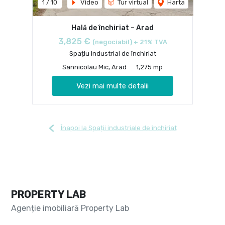
1
/
10
Video
Tur virtual
Harta
Hală de închiriat – Arad
3,825 €
(negociabil) + 21% TVA
Spațiu industrial de închiriat
Sannicolau Mic, Arad
1,275 mp
Vezi mai multe detalii
Înapoi la Spații industriale de închiriat
PROPERTY LAB