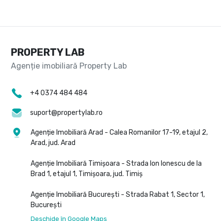
PROPERTY LAB
+4 0374 484 484
suport@propertylab.ro
Agenție Imobiliară Arad - Calea Romanilor 17-19, etajul 2,
Arad, jud. Arad
Agenție Imobiliară Timișoara - Strada Ion Ionescu de la
Brad 1, etajul 1, Timișoara, jud. Timiș
Agenție Imobiliară București - Strada Rabat 1, Sector 1,
București
Deschide în Google Maps