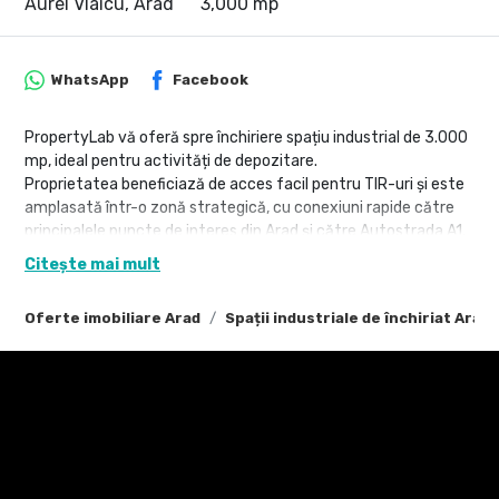
Aurel Vlaicu, Arad
3,000 mp
WhatsApp
Facebook
PropertyLab vă oferă spre închiriere spațiu industrial de 3.000
mp, ideal pentru activități de depozitare.
Proprietatea beneficiază de acces facil pentru TIR-uri și este
amplasată într-o zonă strategică, cu conexiuni rapide către
principalele puncte de interes din Arad și către Autostrada A1.
Citește mai mult
Caracteristici principale:
* Suprafață utilă: 3.000 mp
Oferte imobiliare Arad
Spații industriale de închiriat Arad
* Acces TIR
* Locuri de parcare pentru autoturisme
* 2 rampe de încărcare/descărcare
* 3 uși pietonale de acces
* 2 lifturi pentru marfă și personal
* Înălțime utilă: 2,5 m
* Acces rapid către centura orașului și Autostrada A1