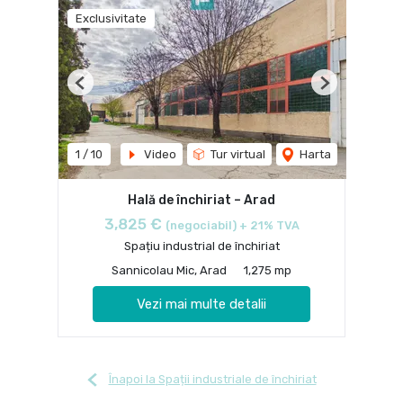
Exclusivitate
Previous
Next
1
/
10
Video
Tur virtual
Harta
Hală de închiriat – Arad
3,825 €
(negociabil) + 21% TVA
Spațiu industrial de închiriat
Sannicolau Mic, Arad
1,275 mp
Vezi mai multe detalii
Înapoi la Spații industriale de închiriat