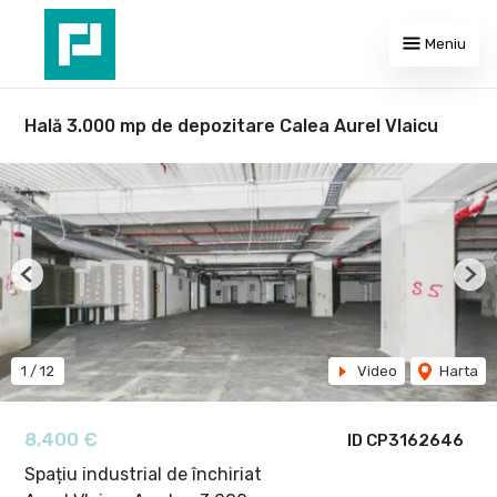
Meniu
Hală 3.000 mp de depozitare Calea Aurel Vlaicu
Previous
Nex
1
/
12
Video
Harta
8,400 €
ID CP3162646
Spațiu industrial de închiriat