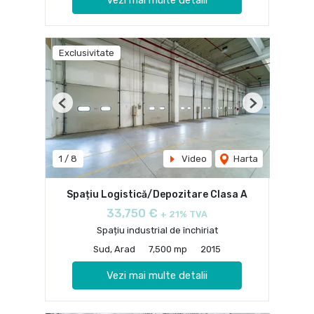
Vezi mai multe detalii
Exclusivitate
Previous
Next
1
/
8
Video
Harta
Spațiu Logistică/Depozitare Clasa A
33,750 €
+ 21% TVA
Spațiu industrial de închiriat
Sud, Arad
7,500 mp
2015
Vezi mai multe detalii