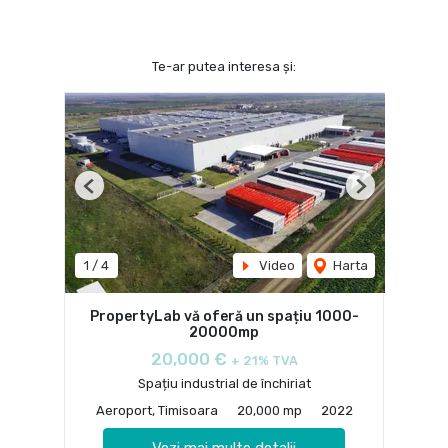
Te-ar putea interesa și:
Previous
Next
1
/
4
Video
Harta
PropertyLab vă oferă un spațiu 1000-
20000mp
20,000 €
+ 21% TVA
Spațiu industrial de închiriat
Aeroport, Timisoara
20,000 mp
2022