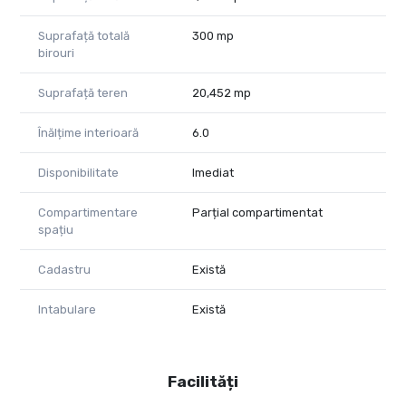
Suprafață totală
300 mp
birouri
Suprafață teren
20,452 mp
Înălțime interioară
6.0
Disponibilitate
Imediat
Compartimentare
Parțial compartimentat
spațiu
Cadastru
Există
Intabulare
Există
Facilități