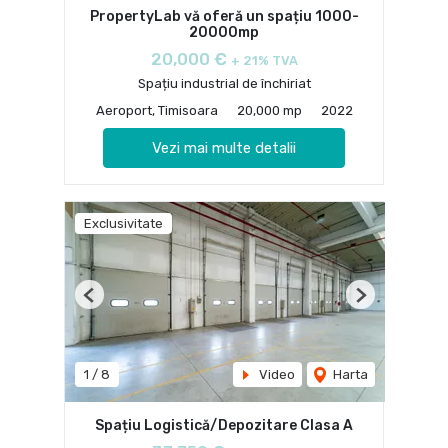
PropertyLab vă oferă un spațiu 1000-
20000mp
20,000 €
+ 21% TVA
Spațiu industrial de închiriat
Aeroport, Timisoara
20,000 mp
2022
Vezi mai multe detalii
Exclusivitate
Previous
Next
1
/
8
Video
Harta
Spațiu Logistică/Depozitare Clasa A