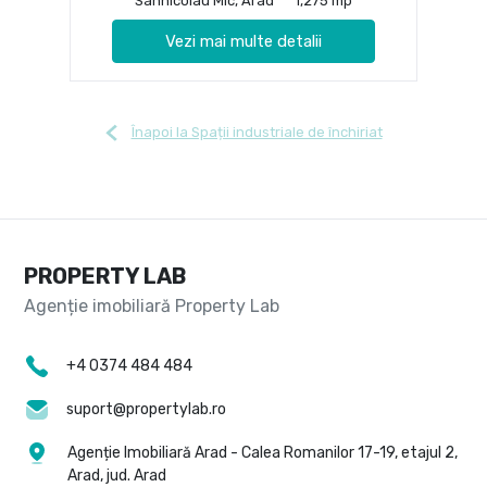
Sannicolau Mic, Arad
1,275 mp
Vezi mai multe detalii
Înapoi la Spații industriale de închiriat
PROPERTY LAB
+4 0374 484 484
suport@propertylab.ro
Agenție Imobiliară Arad - Calea Romanilor 17-19, etajul 2,
Arad, jud. Arad