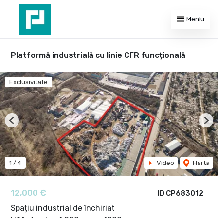
Meniu
Platformă industrială cu linie CFR funcțională
Exclusivitate
Previous
Nex
1
/
4
Video
Harta
12,000 €
ID CP683012
Spațiu industrial de închiriat