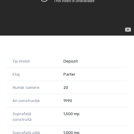
andrei@propertylab.ro
Telefon 0753 934 085
Cod proprietate 683012
Tip imobil
Depozit
Etaj
Parter
Număr camere
20
An construcție
1990
Suprafață
1,500 mp
construită
Suprafață utilă
1,000 mp