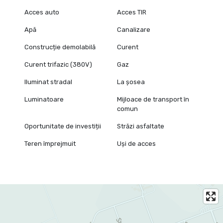
Acces auto
Acces TIR
Apă
Canalizare
Construcție demolabilă
Curent
Curent trifazic (380V)
Gaz
Iluminat stradal
La șosea
Luminatoare
Mijloace de transport în
comun
Oportunitate de investiții
Străzi asfaltate
Teren împrejmuit
Uși de acces