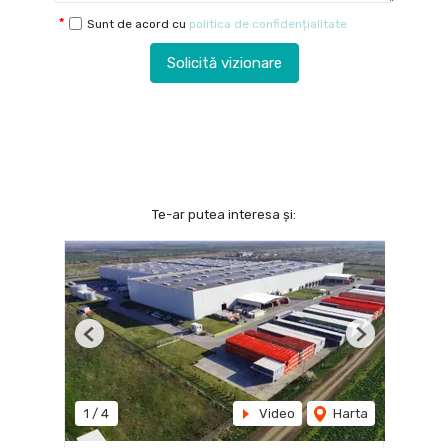
Sunt de acord cu
politica de confidențialitate
Solicită vizionare
Te-ar putea interesa și:
Previous
Next
1
/
4
Video
Harta