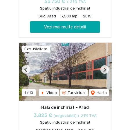
33,750 €
+ 21% TVA
Spațiu industrial de închiriat
Sud, Arad
7,500 mp
2015
Vezi mai multe detalii
Exclusivitate
Previous
Next
1
/
10
Video
Tur virtual
Harta
Hală de închiriat – Arad
3,825 €
(negociabil) + 21% TVA
Spațiu industrial de închiriat