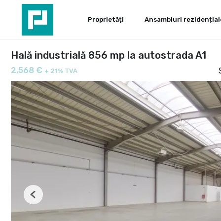
Proprietăți
Ansambluri rezidențial
Hală industrială 856 mp la autostrada A1
2,568 €
+ 21% TVA
Previous