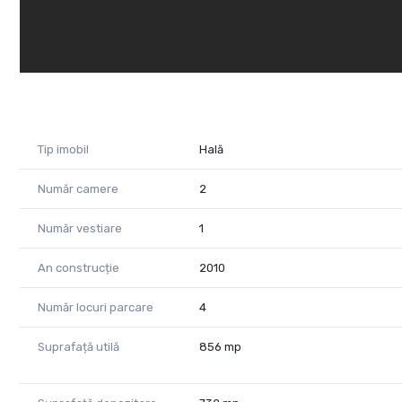
Utilități:
Apă, gaz, curent și canalizare.
Încălzirea halei se face cu suflante pe gaz.
Încălzirea birourilor și a vestiarelor se face cu calorifere 
Energie verde:
Panouri solare care asigură apă caldă menajeră și energi
Tip imobil
Hală
Pentru vizionare vă rog să mă contactați!
Raluca Marinescu + 40 0755 083 764
Număr camere
2
email: raluca.marinescu@propertylab.ro
Număr vestiare
1
CP2370090
An construcție
2010
Număr locuri parcare
4
Suprafață utilă
856 mp