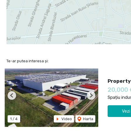
Te-ar putea interesa și:
Property
20,000
Spațiu indus
Previous
Next
Vezi
1
/
4
Video
Harta