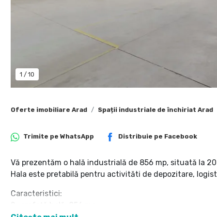
1
/
10
Oferte imobiliare Arad
Spații industriale de închiriat Arad
Trimite pe
WhatsApp
Distribuie pe
Facebook
Vă prezentăm o hală industrială de 856 mp, situată la 20
Hala este pretabilă pentru activităti de depozitare, logist
Caracteristici:
Suprafață hală: 856 mp
Înălțime utilă 6.5 m