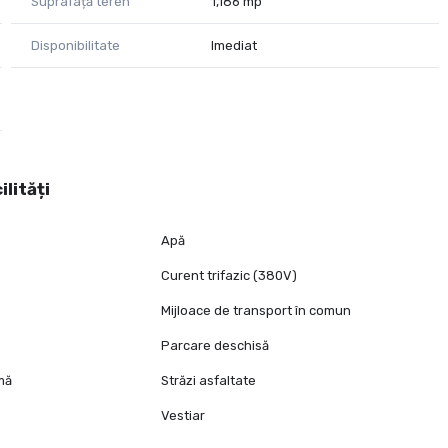
Suprafață teren
1,186 mp
Disponibilitate
Imediat
ilități
Apă
Curent trifazic (380V)
Mijloace de transport în comun
Parcare deschisă
mă
Străzi asfaltate
Vestiar