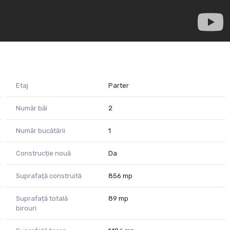
electrice.
a electrică pentru părțile comune.
Etaj
Parter
Număr băi
2
Număr bucătării
1
Construcție nouă
Da
Suprafață construită
856 mp
Suprafață totală
89 mp
birouri