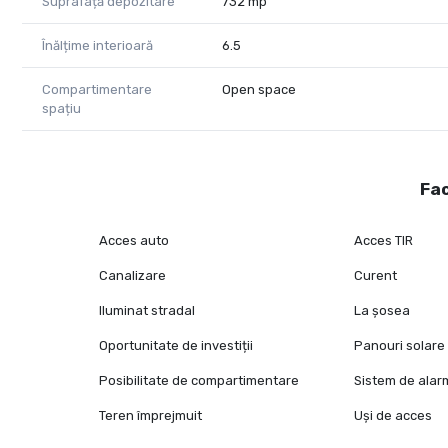
Suprafață depozitare
732 mp
Înălțime interioară
6.5
Compartimentare
Open space
spațiu
Fac
Acces auto
Acces TIR
Canalizare
Curent
Iluminat stradal
La șosea
Oportunitate de investiții
Panouri solare
Posibilitate de compartimentare
Sistem de alar
Teren împrejmuit
Uși de acces