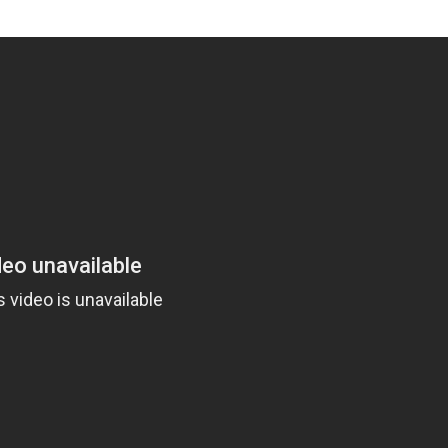
ndustrial si la portile de acces
vehicule de tonaj greu