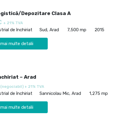
ogistică/Depozitare Clasa A
€
+ 21% TVA
trial de închiriat
Sud, Arad
7,500 mp
2015
 mai multe detalii
nchiriat – Arad
€
(negociabil) + 21% TVA
trial de închiriat
Sannicolau Mic, Arad
1,275 mp
 mai multe detalii