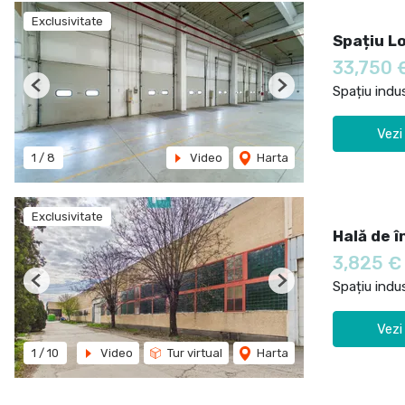
Exclusivitate
Spațiu L
33,750 
Spațiu indus
Previous
Next
Vezi
1
/
8
Video
Harta
Exclusivitate
Hală de î
3,825 
Spațiu indus
Previous
Next
Vezi
1
/
10
Video
Tur virtual
Harta