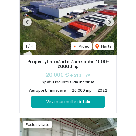
Previous
Next
1
/
4
Video
Harta
PropertyLab vă oferă un spațiu 1000-
20000mp
20,000 €
+ 21% TVA
Spațiu industrial de închiriat
Aeroport, Timisoara
20,000 mp
2022
Vezi mai multe detalii
Exclusivitate