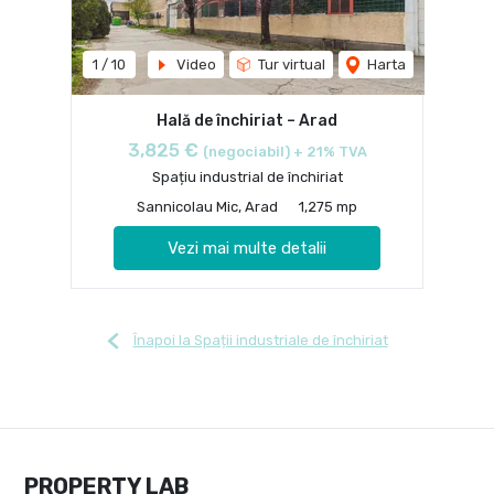
1
/
10
Video
Tur virtual
Harta
Hală de închiriat – Arad
3,825 €
(negociabil) + 21% TVA
Spațiu industrial de închiriat
Sannicolau Mic, Arad
1,275 mp
Vezi mai multe detalii
Înapoi la Spații industriale de închiriat
PROPERTY LAB