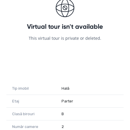
canalizare precum si sistemul de stingere a incendiilor cu
posibilitate de obtinere a autorizatiei ISU, spatiul poate
acomoda orice activitate de depozitare sau mica productie.
Va asigur de toata deschiderea pentru orice detaliu!
Mircea Teodorescu – PropertyLab
0741 010 020
mircea.teodorescu@propertylab.ro
CP2102817
Tip imobil
Hală
Etaj
Parter
Clasă birouri
B
Număr camere
2