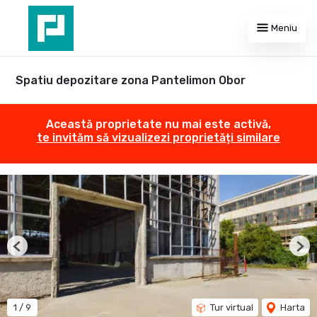
Meniu
Spatiu depozitare zona Pantelimon Obor
Această proprietate nu mai este activă,
te invităm să vizualizezi proprietăți similare
Previous
Nex
1
/
9
Tur virtual
Harta