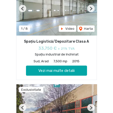
Previous
Next
1
/
8
Video
Harta
Spațiu Logistică/Depozitare Clasa A
33,750 €
+ 21% TVA
Spațiu industrial de închiriat
Sud, Arad
7,500 mp
2015
Vezi mai multe detalii
Exclusivitate
Previous
Next