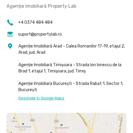
+4 0374 484 484
suport@propertylab.ro
Agenție Imobiliară Arad - Calea Romanilor 17-19, etajul 2,
Arad, jud. Arad
Agenție Imobiliară Timișoara - Strada Ion Ionescu de la
Brad 1, etajul 1, Timișoara, jud. Timiș
Agenție Imobiliară București - Strada Rabat 1, Sector 1,
București
Deschide în Google Maps