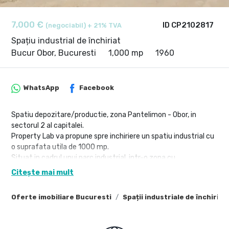
7,000 €
ID CP2102817
(negociabil) + 21% TVA
Spațiu industrial de închiriat
Bucur Obor, Bucuresti
1,000 mp
1960
WhatsApp
Facebook
Spatiu depozitare/productie, zona Pantelimon - Obor, in
sectorul 2 al capitalei.
Property Lab va propune spre inchiriere un spatiu industrial cu
o suprafata utila de 1000 mp.
Situat in cadrul unui parc industrial, intr-o zona cu
accesibilitate facila catre orice zona a capitalei, este
Citește mai mult
construit pe structura de stalpi metalici, podea betonata
ranforsata, rezistenta la 7 to/mp. Inchiderile perimetrale sunt
Oferte imobiliare Bucuresti
Spații industriale de închiria
din caramida si panouri sandwich de 10 cm.
Cu o inaltime utila de 8 ml, o usa de acces industriala si una
pietonala, avand toate utilitatile, apa, curent de forta, gaz,