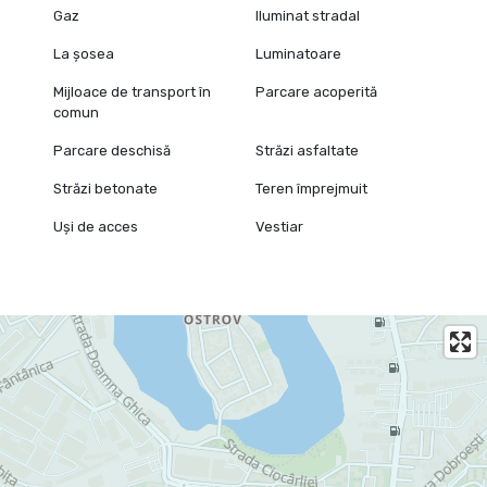
Gaz
Iluminat stradal
La șosea
Luminatoare
Mijloace de transport în
Parcare acoperită
comun
Parcare deschisă
Străzi asfaltate
Străzi betonate
Teren împrejmuit
Uși de acces
Vestiar