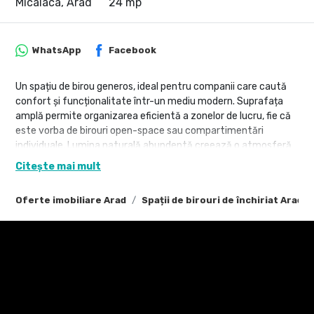
Micalaca, Arad
24 mp
WhatsApp
Facebook
Un spațiu de birou generos, ideal pentru companii care caută
confort și funcționalitate într-un mediu modern. Suprafața
amplă permite organizarea eficientă a zonelor de lucru, fie că
este vorba de birouri open-space sau compartimentări
individuale. Lumina naturală abundentă creează o atmosferă
plăcută și productivă, completată de finisaje de calitate și
Citește mai mult
design contemporan.
Oferte imobiliare Arad
Spații de birouri de închiriat Arad
Spațiul beneficiază de dotări esențiale precum aer condiționat,
sistem de încălzire eficient, conexiuni rapide la internet și
infrastructură pregătită pentru echipamente IT. Accesul facil,
proximitatea față de mijloacele de transport și
disponibilitatea locurilor de parcare adaugă un plus de valoare.
Ideal pentru firme în dezvoltare sau echipe care își doresc un
mediu de lucru aerisit, bine organizat și reprezentativ.