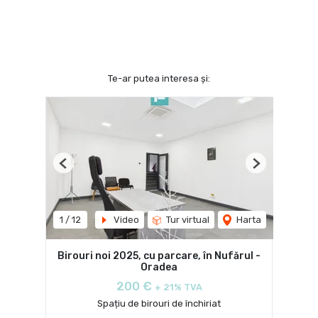
Te-ar putea interesa și:
Previous
Next
1
/
12
Video
Tur virtual
Harta
Birouri noi 2025, cu parcare, în Nufărul -
Oradea
200 €
+ 21% TVA
Spațiu de birouri de închiriat