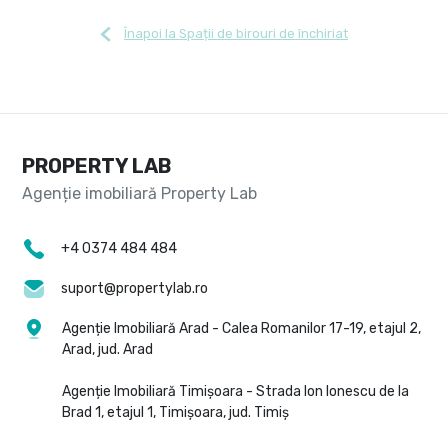
Înapoi la Spații de birouri de închiriat
PROPERTY LAB
+4 0374 484 484
suport@propertylab.ro
Agenție Imobiliară Arad - Calea Romanilor 17-19, etajul 2,
Arad, jud. Arad
Agenție Imobiliară Timișoara - Strada Ion Ionescu de la
Brad 1, etajul 1, Timișoara, jud. Timiș