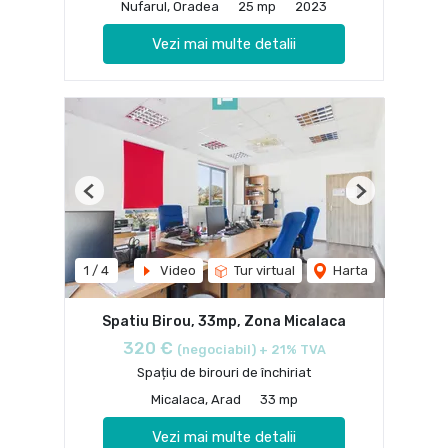
Nufarul, Oradea
25 mp
2023
Vezi mai multe detalii
Previous
Next
1
/
4
Video
Tur virtual
Harta
Spatiu Birou, 33mp, Zona Micalaca
320 €
(negociabil) + 21% TVA
Spațiu de birouri de închiriat
Micalaca, Arad
33 mp
Vezi mai multe detalii