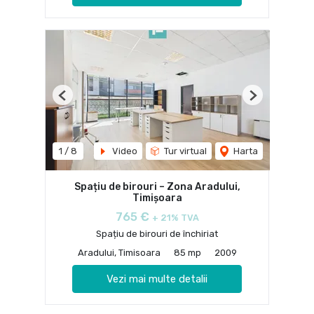
Previous
Next
1
/
8
Video
Tur virtual
Harta
Spațiu de birouri – Zona Aradului,
Timișoara
765 €
+ 21% TVA
Spațiu de birouri de închiriat
Aradului, Timisoara
85 mp
2009
Vezi mai multe detalii