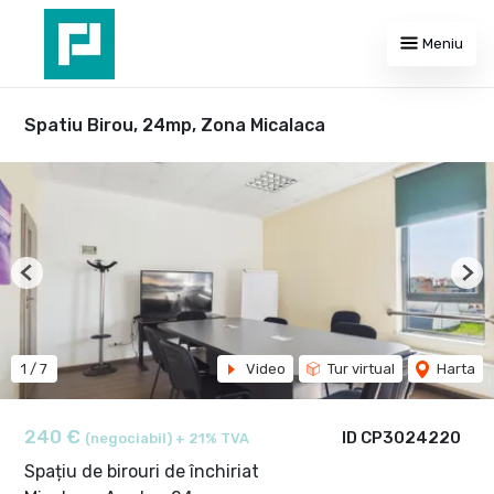
Meniu
Spatiu Birou, 24mp, Zona Micalaca
Previous
Nex
1
/
7
Video
Tur virtual
Harta
240 €
ID CP3024220
(negociabil) + 21% TVA
Spațiu de birouri de închiriat