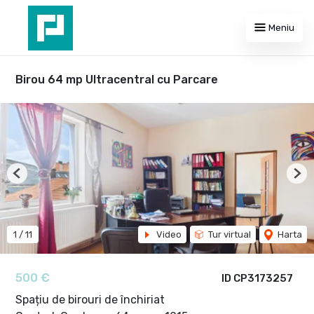
Meniu
Birou 64 mp Ultracentral cu Parcare
Previous
Nex
1
/
11
Video
Tur virtual
Harta
500 €
ID CP3173257
Spațiu de birouri de închiriat