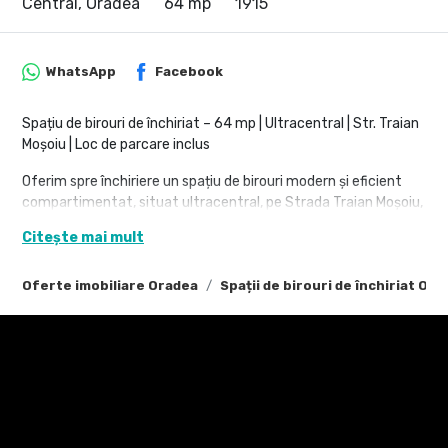
Central, Oradea
64 mp
1915
WhatsApp
Facebook
Spațiu de birouri de închiriat – 64 mp | Ultracentral | Str. Traian
Moșoiu | Loc de parcare inclus
Oferim spre închiriere un spațiu de birouri modern și eficient
compartimentat, situat ultracentral, pe Strada Traian Moșoiu,
la etajul 1 al unei clădiri dedicate exclusiv activităților de
Citește mai mult
birouri.
Cu o suprafață utilă de 64 mp, spațiul este ideal pentru
Oferte imobiliare Oradea
Spații de birouri de închiriat Ora
companii care își doresc un sediu reprezentativ, într-o locație
premium, ușor accesibilă atât pentru angajați, cât și pentru
clienți.
Compartimentare:
Recepție / zonă de primire clienți
Birou principal