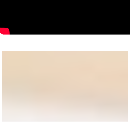
Sală de ședințe
Bucătărie
Baie
Avantaje:
Locație ultracentrală
Clădire exclusiv de birouri
Etaj 1
Loc de parcare propriu inclus
Compartimentare practică și funcțională
Spațiu luminos, potrivit pentru desfășurarea activităților
profesionale
Recomandat pentru:
Cabinete de avocatură
Notariat
Contabilitate
Consultanță
IT
Agenții de marketing sau imobiliare