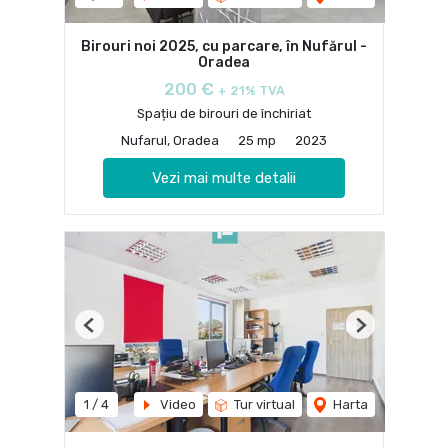
Birouri noi 2025, cu parcare, în Nufărul -
Oradea
200 €
+ 21% TVA
Spațiu de birouri de închiriat
Nufarul, Oradea
25 mp
2023
Vezi mai multe detalii
Previous
Next
1
/
4
Video
Tur virtual
Harta