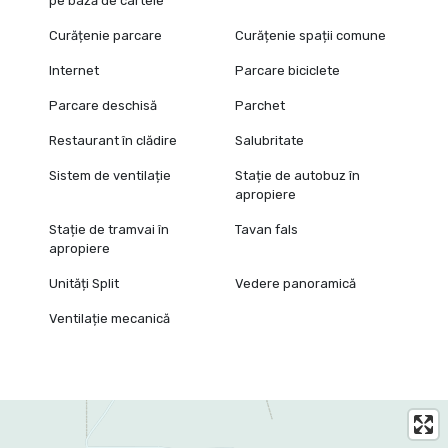
pe bază de cartele
Curățenie parcare
Curățenie spații comune
Internet
Parcare biciclete
Parcare deschisă
Parchet
Restaurant în clădire
Salubritate
Sistem de ventilație
Stație de autobuz în
apropiere
Stație de tramvai în
Tavan fals
apropiere
Unități Split
Vedere panoramică
Ventilație mecanică