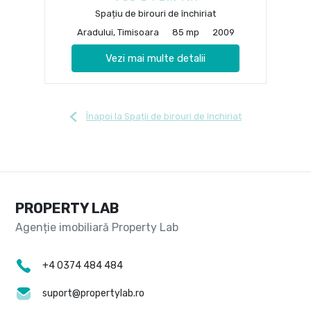
Spațiu de birouri de închiriat
Aradului, Timisoara
85 mp
2009
Vezi mai multe detalii
Înapoi la Spații de birouri de închiriat
PROPERTY LAB
+4 0374 484 484
suport@propertylab.ro