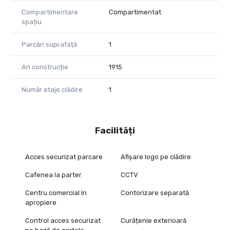
Compartimentare
Compartimentat
spațiu
Parcări suprafață
1
An construcție
1915
Număr etaje clădire
1
Facilități
Acces securizat parcare
Afișare logo pe clădire
Cafenea la parter
CCTV
Centru comercial în
Contorizare separată
apropiere
Control acces securizat
Curățenie exterioară