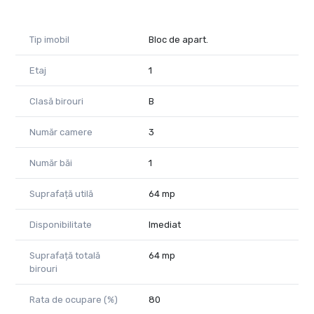
Asigurări
Arhitectură și proiectare
Alte activități de birou
Tip imobil
Bloc de apart.
Dacă sunteți în căutarea unui sediu profesional, într-o zonă
Etaj
1
centrală, care oferă confort, accesibilitate și o imagine de
business, acest spațiu reprezintă o alegere excelentă.
Clasă birouri
B
Pentru informații suplimentare și programarea unei vizionări,
vă rugăm să ne contactați telefonic.
Număr camere
3
Morar Ramon - Consultant Imobiliar
Număr băi
1
Telefon - +40 771 796 288
Email - ramon.morar@propertylab.ro
Suprafață utilă
64 mp
COD - CP3184605
Disponibilitate
Imediat
Suprafață totală
64 mp
birouri
Rata de ocupare (%)
80