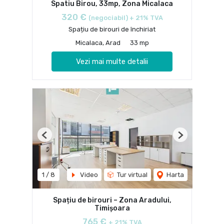
Spatiu Birou, 33mp, Zona Micalaca
320 €
(negociabil) + 21% TVA
Spațiu de birouri de închiriat
Micalaca, Arad
33 mp
Vezi mai multe detalii
Previous
Next
1
/
8
Video
Tur virtual
Harta
Spațiu de birouri – Zona Aradului,
Timișoara
765 €
+ 21% TVA