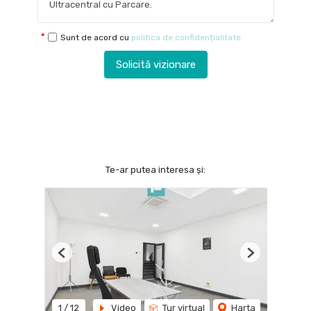
Sunt de acord cu
politica de confidențialitate
Solicită vizionare
Te-ar putea interesa și:
Previous
Next
1
/
12
Video
Tur virtual
Harta