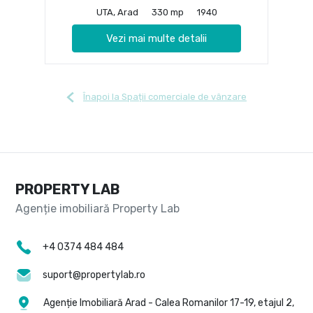
UTA, Arad
330 mp
1940
Vezi mai multe detalii
Înapoi la Spații comerciale de vânzare
PROPERTY LAB
+4 0374 484 484
suport@propertylab.ro
Agenție Imobiliară Arad - Calea Romanilor 17-19, etajul 2,