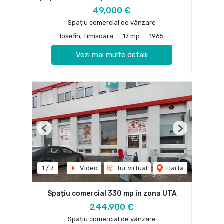
49,000 €
Spațiu comercial de vânzare
Iosefin, Timisoara
17 mp
1965
Vezi mai multe detalii
Previous
Next
1
/
7
Video
Tur virtual
Harta
Spațiu comercial 330 mp în zona UTA
244,900 €
Spațiu comercial de vânzare