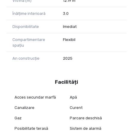
Vitrină (m)
12.19 m
Înălțime interioară
3.0
Disponibilitate
Imediat
Compartimentare
Flexibil
spațiu
An construcție
2025
Facilități
Acces secundar marfă
Apă
Canalizare
Curent
Gaz
Parcare deschisă
Posibilitate terasă
Sistem de alarmă