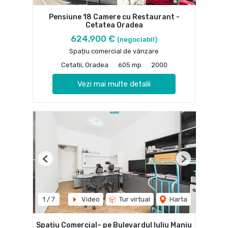
Pensiune 18 Camere cu Restaurant -
Cetatea Oradea
624,900 €
(negociabil)
Spațiu comercial de vânzare
Cetatii, Oradea
605 mp
2000
Vezi mai multe detalii
Previous
Next
1
/
7
Video
Tur virtual
Harta
Spațiu Comercial– pe Bulevardul Iuliu Maniu