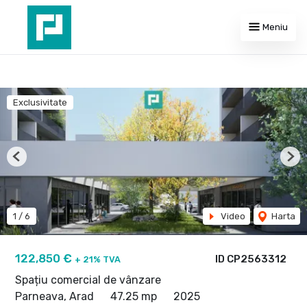
Meniu
Exclusivitate
Previous
Nex
1
/
6
Video
Harta
122,850 €
ID CP2563312
+ 21% TVA
Spațiu comercial de vânzare
Parneava, Arad
47.25 mp
2025