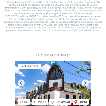
Te-ar putea interesa și:
Exclusivitate
Previous
Next
1
/
44
Video
Tur virtual
Harta