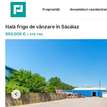
Proprietăți
Ansambluri rezidențial
Hală frigo de vânzare în Săcălaz
350,000 €
+ 21% TVA
Previous