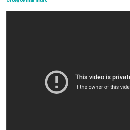
Citește mai mult
temperaturi între -2°C și 30°C. Acest spațiu este ideal 
alte bunuri care necesită condiții speciale.
Birouri și facilități: Proprietatea include birouri, vestiar
confortabil pentru personalul angajat.
Curte interioară: Proprietatea dispune de o curte interio
pentru depozitare sau alte activități.
Dotări de securitate: Hala este echipată cu camere de su
securitate pentru proprietate și bunurile stocate.
Locație convenabilă: Comuna Săcălaz este situată în jude
Această locație strategică oferă acces rapid la principalel
Pentru mai multe informații și pentru a programa o vizion
contactați folosind numărul de telefon afișat.
Szekeres Carol - consultant imobiliar
Telefon: 0729966649
Prețul nu include TVA
Cod proprietate: 1513308