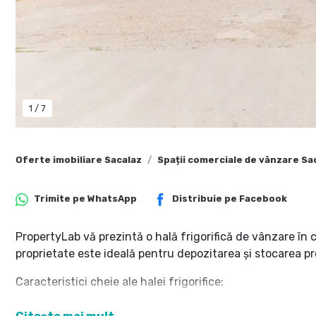
1
/
7
Oferte imobiliare Sacalaz
Spații comerciale de vânzare Sa
Trimite pe
WhatsApp
Distribuie pe
Facebook
PropertyLab vă prezintă o hală frigorifică de vânzare în
proprietate este ideală pentru depozitarea și stocarea p
Caracteristici cheie ale halei frigorifice:
Suprafață generoasă: Proprietatea este compusă dintr-u