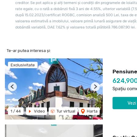
Te-ar putea interesa și:
Exclusivitate
Pensiune
624,90
Spațiu come
Previous
Next
Vezi
1
/
44
Video
Tur virtual
Harta