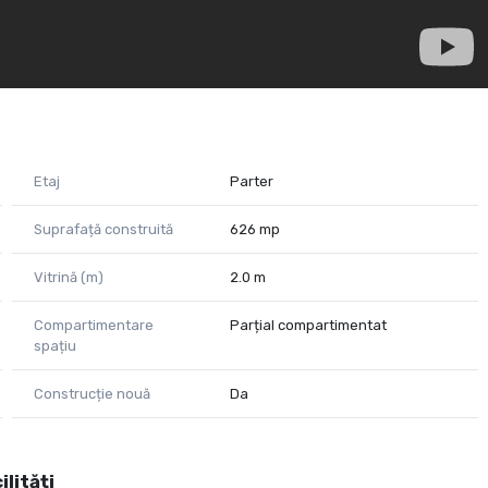
Etaj
Parter
Suprafață construită
626 mp
Vitrină (m)
2.0 m
Compartimentare
Parțial compartimentat
spațiu
Construcție nouă
Da
ilități