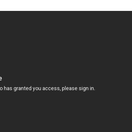
pentru depozitarea și păstrarea produselor alimentare sau
e și grupuri sanitare, asigurând un spațiu funcțional și
ară de 2000 mp, parțial betonată, oferind spațiu suplimentar
praveghere și sistem de alarmă, asigurând un nivel înalt de
țul Timiș, la o scurtă distanță de 10 km de Timișoara.
e căi de transport și facilități din zonă.
are a acestei hale frigorifice în Săcălaz, vă rugăm să ne