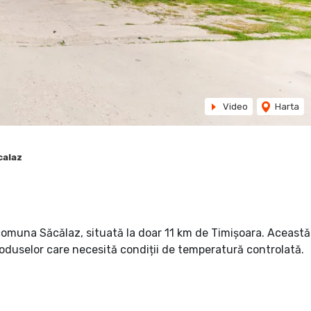
Video
Harta
calaz
 comuna Săcălaz, situată la doar 11 km de Timișoara. Această
roduselor care necesită condiții de temperatură controlată.
n depozit frigorific cu o suprafață de 360 mp, menținând