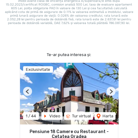
Te-ar putea interesa și:
Exclusivitate
Previous
Next
1
/
44
Video
Tur virtual
Harta
Pensiune 18 Camere cu Restaurant -
Cetatea Oradea