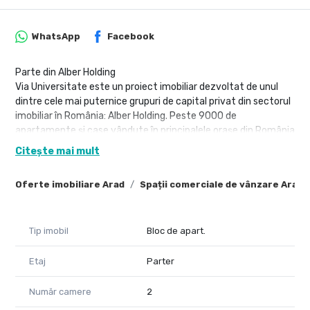
WhatsApp
Facebook
Parte din Alber Holding
Via Universitate este un proiect imobiliar dezvoltat de unul
dintre cele mai puternice grupuri de capital privat din sectorul
imobiliar în România: Alber Holding. Peste 9000 de
apartamente și case vândute în principalele orașe din România
(Timișoara, Cluj, Brașov, Oradea, Arad).
Citește mai mult
Un nou capitol pentru Arad
Oferte imobiliare Arad
Spații comerciale de vânzare Arad
Un nou capitol începe pentru Arad, iar tu poți fi parte din el! Via
Universitate nu este doar un ansamblu rezidențial – este o
oportunitate unică de investiție, poziționată strategic pe str.
Liviu Rebreanu, chiar în vecinătatea Universității „Vasile Goldiș",
Tip imobil
Bloc de apart.
într-o zonă aflată în plină dezvoltare.
Etaj
Parter
Inspirat din tendințele actuale
Acest nou proiect rezidențial aduce pe piață apartamente cu
Număr camere
2
1,5 și 2 camere construite la standarde înalte, cu un design