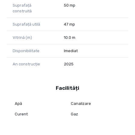
contemporan și o optimizare inteligentă a spațiului.
Suprafață
50 mp
construită
Edith Berezovski - consultant imobiliar PropertyLab Arad
0746 658 188
Suprafață utilă
47 mp
edith.berezovski@propertylab.ro
Vitrină (m)
10.0 m
Disponibilitate
Imediat
An construcție
2025
Facilități
Apă
Canalizare
Curent
Gaz