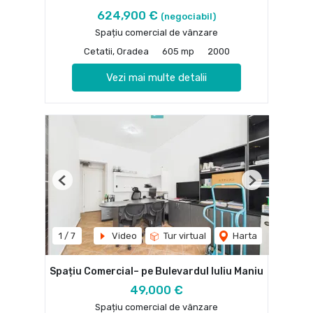
624,900 €
(negociabil)
Spațiu comercial de vânzare
Cetatii, Oradea
605 mp
2000
Vezi mai multe detalii
Previous
Next
1
/
7
Video
Tur virtual
Harta
Spațiu Comercial– pe Bulevardul Iuliu Maniu
49,000 €
Spațiu comercial de vânzare