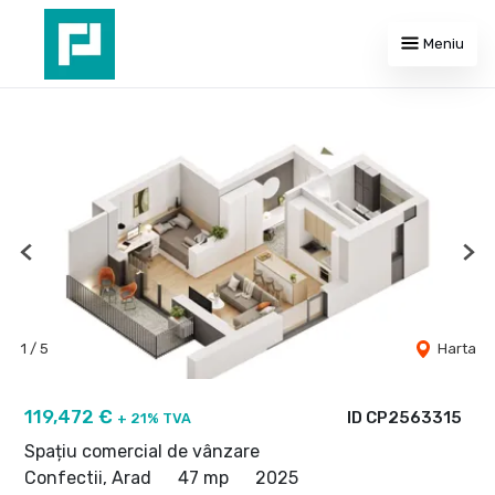
Meniu
Previous
Nex
1
/
5
Harta
119,472 €
ID CP2563315
+ 21% TVA
Spațiu comercial de vânzare
Confectii, Arad
47 mp
2025