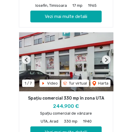
Iosefin, Timisoara
17 mp
1965
Vezi mai multe detalii
Previous
Next
1
/
7
Video
Tur virtual
Harta
Spațiu comercial 330 mp în zona UTA
244,900 €
Spațiu comercial de vânzare
UTA, Arad
330 mp
1940