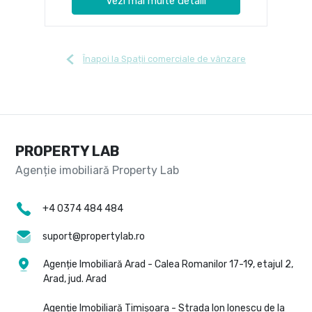
Vezi mai multe detalii
Înapoi la Spații comerciale de vânzare
PROPERTY LAB
+4 0374 484 484
suport@propertylab.ro
Agenție Imobiliară Arad - Calea Romanilor 17-19, etajul 2,
Arad, jud. Arad
Agenție Imobiliară Timișoara - Strada Ion Ionescu de la