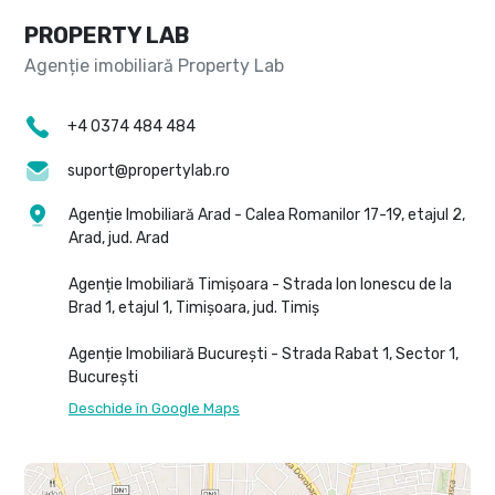
PROPERTY LAB
+4 0374 484 484
suport@propertylab.ro
Agenție Imobiliară Arad - Calea Romanilor 17-19, etajul 2,
Arad, jud. Arad
Agenție Imobiliară Timișoara - Strada Ion Ionescu de la
Brad 1, etajul 1, Timișoara, jud. Timiș
Agenție Imobiliară București - Strada Rabat 1, Sector 1,
București
Deschide în Google Maps