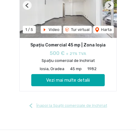
Previous
Next
1
/
5
Video
Tur virtual
Harta
Spațiu Comercial 45 mp | Zona Ioșia
500 €
+ 21% TVA
Spațiu comercial de închiriat
Iosia, Oradea
45 mp
1982
Vezi mai multe detalii
Înapoi la Spații comerciale de închiriat