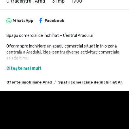
Ultracentral, Arad
31 mp
1900
WhatsApp
Facebook
Spațiu comercial de închiriat – Centrul Aradului
Oferim spre închiriere un spațiu comercial situat într-o zonă
centrală a Aradului, ideal pentru diverse activități comerciale
sau de birou.
Citește mai mult
📍 Detalii spațiu:
Tip: Spațiu comercial
Oferte imobiliare Arad
Spații comerciale de închiriat Arad
Tip imobil: Casă / Vilă
Amplasare: Parter
Suprafață utilă: 31 mp
Compartimentare: 2 camere
Băi: 1
Bucătărie: 1
Disponibilitate: Imediată