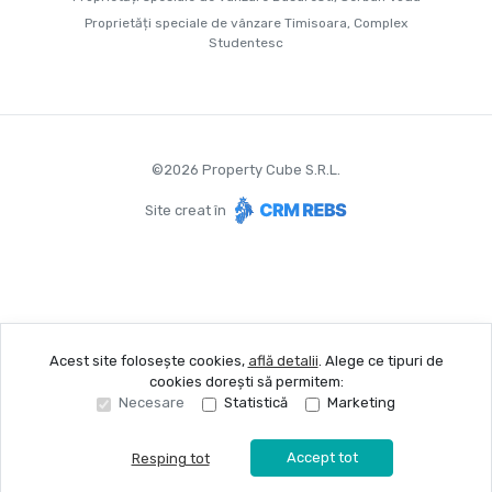
Proprietăți speciale de vânzare Timisoara, Complex
Studentesc
©
2026
Property Cube S.R.L.
Site creat în
Acest site folosește cookies,
află detalii
.
Alege ce tipuri de
cookies dorești să permitem:
Necesare
Statistică
Marketing
Accept tot
Resping tot
Sună acum
Solicită vizionare