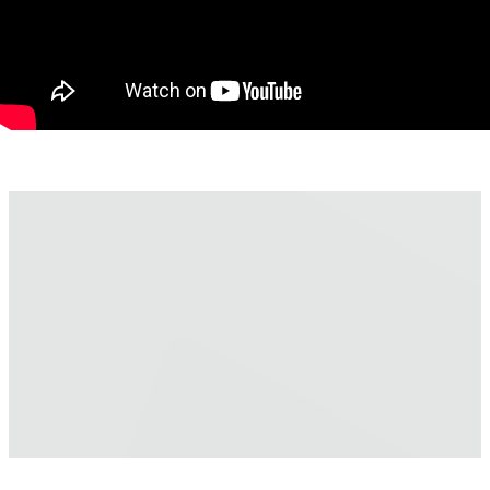
🔌 Utilități:
Apă
Canalizare
Curent electric
Gaz
Spațiul beneficiază de o poziție excelentă, cu acces facil și
vizibilitate bună, fiind potrivit pentru birou, salon, cabinet sau
alte activități comerciale.
Pentru mai multe detalii și programarea unei vizionări, vă stăm
la dispoziție.
Tudor Trașcă - Consultant imobiliar PropertyLAB
Telefon: 0730 650 235
E-mail: tudor.trasca@propertylab.ro
Dumitrita Jacot - Consultant imobiliar PropertyLAB
Telefon: 0790 474 979
E-mail: Dumitrita.jacot@propertylab.ro
Cod proprietate 3056146