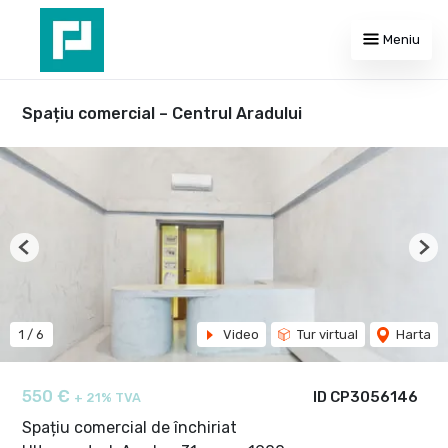
Meniu
Spațiu comercial – Centrul Aradului
Previous
Nex
1
/
6
Video
Tur virtual
Harta
550 €
ID CP3056146
+ 21% TVA
Spațiu comercial de închiriat