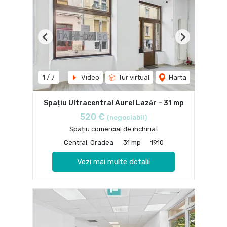
Previous
Next
1
/
7
Video
Tur virtual
Harta
Spațiu Ultracentral Aurel Lazăr – 31 mp
520 €
(negociabil)
Spațiu comercial de închiriat
Central, Oradea
31 mp
1910
Vezi mai multe detalii