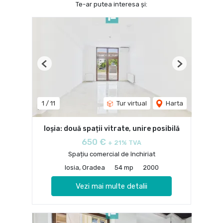
Te-ar putea interesa și:
Previous
Next
1
/
11
Tur virtual
Harta
Ioșia: două spații vitrate, unire posibilă
650 €
+ 21% TVA
Spațiu comercial de închiriat
Iosia, Oradea
54 mp
2000
Vezi mai multe detalii