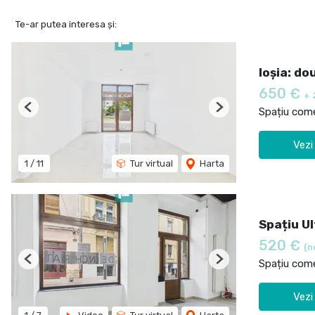
Te-ar putea interesa și:
Ioșia: do
650 €
+ 
Spațiu comer
Previous
Next
Vezi
1
/
11
Tur virtual
Harta
Spațiu Ul
520 €
(n
Spațiu comer
Previous
Next
Vezi