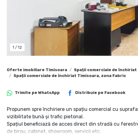
1
/
12
Oferte imobiliare Timisoara
Spații comerciale de închiriat
Spații comerciale de închiriat Timisoara, zona Fabric
Trimite pe
WhatsApp
Distribuie pe
Facebook
Propunem spre închiriere un spațiu comercial cu suprafața
vizibilitate bună și trafic pietonal.
Spațiul beneficiază de acces direct din stradă cu ferestre
de birou, cabinet, showroom, servicii etc.