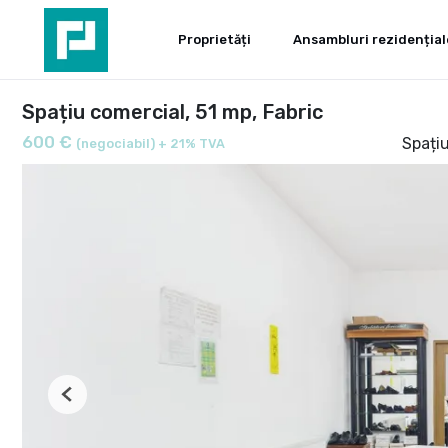
Proprietăți
Ansambluri rezidențial
Spațiu comercial, 51 mp, Fabric
600 €
Spațiu
(negociabil) + 21% TVA
Previous