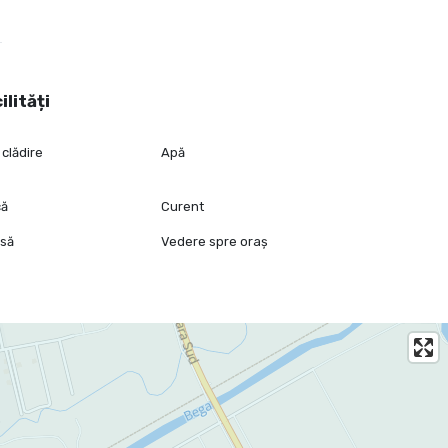
ilități
 clădire
Apă
că
Curent
isă
Vedere spre oraș