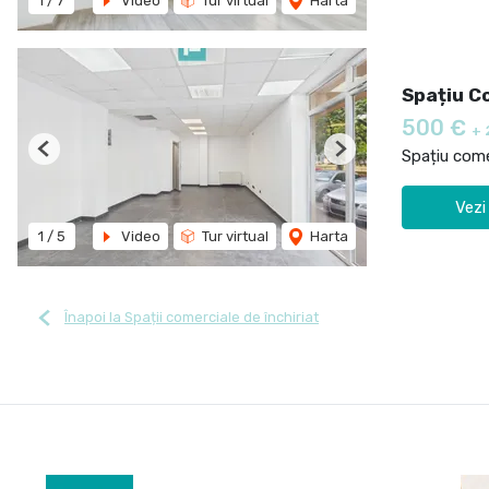
1
/
7
Video
Tur virtual
Harta
Spațiu Co
500 €
+ 
Spațiu comer
Previous
Next
Vezi
1
/
5
Video
Tur virtual
Harta
Înapoi la Spații comerciale de închiriat