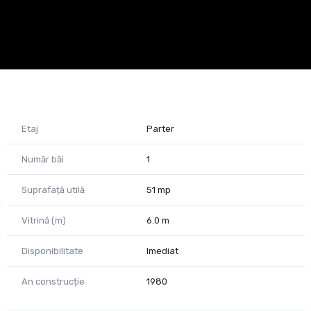
Etaj
Parter
Număr băi
1
Suprafață utilă
51 mp
Vitrină (m)
6.0 m
Disponibilitate
Imediat
An construcție
1980