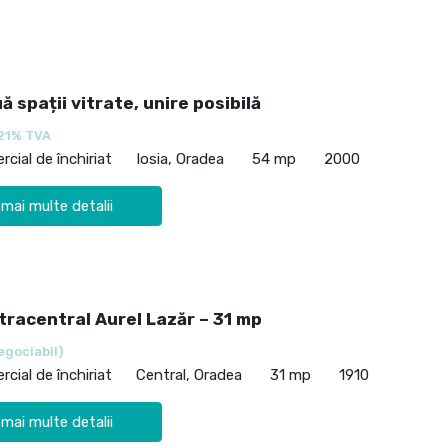
uă spații vitrate, unire posibilă
21% TVA
cial de închiriat
Iosia, Oradea
54 mp
2000
 mai multe detalii
tracentral Aurel Lazăr – 31 mp
egociabil)
cial de închiriat
Central, Oradea
31 mp
1910
 mai multe detalii