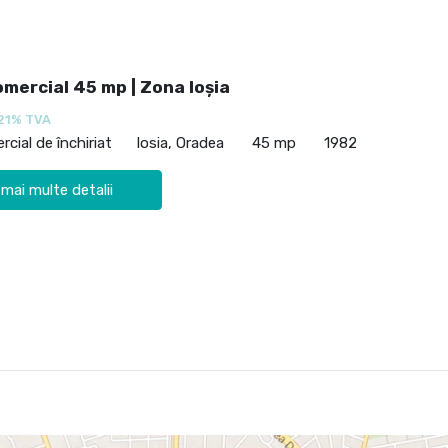
mercial 45 mp | Zona Ioșia
21% TVA
cial de închiriat
Iosia, Oradea
45 mp
1982
 mai multe detalii