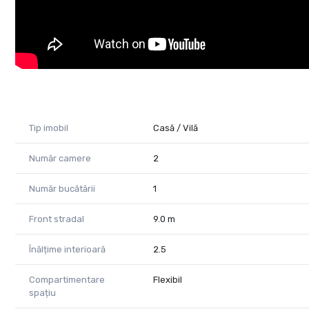
eugenia.oancea@propertylab.ro
CP2886511
Tip imobil
Casă / Vilă
Număr camere
2
Număr bucătării
1
Front stradal
9.0 m
Înălțime interioară
2.5
Compartimentare
Flexibil
spațiu