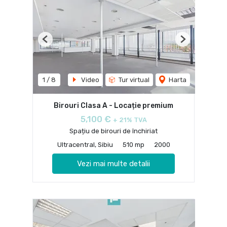
Previous
Next
1
/
8
Video
Tur virtual
Harta
Birouri Clasa A - Locație premium
5,100 €
+ 21% TVA
Spațiu de birouri de închiriat
Ultracentral, Sibiu
510 mp
2000
Vezi mai multe detalii