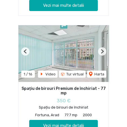
Vezi mai multe detalii
Previous
Next
1
/
16
Video
Tur virtual
Harta
Spațiu de birouri Premium de închiriat - 77
mp
350 €
Spațiu de birouri de închiriat
Fortuna, Arad
77.7 mp
2000
Vezi mai multe detalii