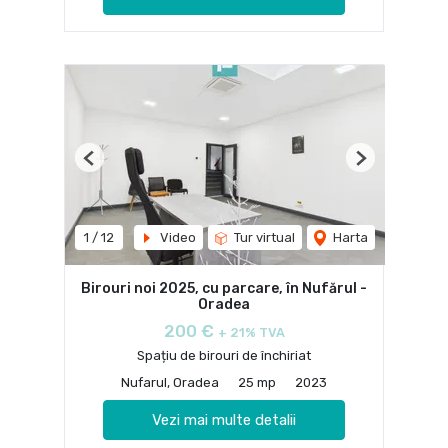
Previous
Next
1
/
12
Video
Tur virtual
Harta
Birouri noi 2025, cu parcare, în Nufărul -
Oradea
200 €
+ 21% TVA
Spațiu de birouri de închiriat
Nufarul, Oradea
25 mp
2023
Vezi mai multe detalii