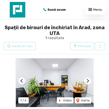
Sună acum
Meniu
Spații de birouri de închiriat în Arad, zona
UTA
1 rezultate
Caută din nou
Filtrează
Previous
Next
1
/
6
Video
Harta