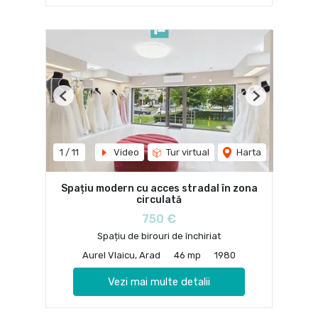
Previous
Next
1
/
11
Video
Tur virtual
Harta
Spațiu modern cu acces stradal în zona
circulată
750 €
Spațiu de birouri de închiriat
Aurel Vlaicu, Arad
46 mp
1980
Vezi mai multe detalii