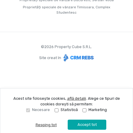
Proprietăți speciale de vânzare Bucuresti, Serban Voda
Proprietăți speciale de vânzare Timisoara, Complex
Studentesc
©
2026
Property Cube S.R.L.
Site creat în
Acest site folosește cookies,
află detalii
.
Alege ce tipuri de
cookies dorești să permitem:
Necesare
Statistică
Marketing
Accept tot
Resping tot