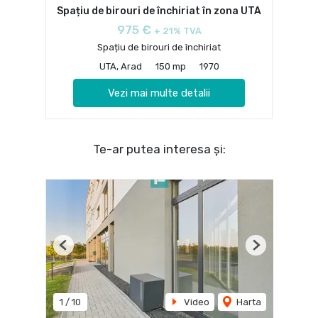
Spațiu de birouri de închiriat în zona UTA
975 €
+ 21% TVA
Spațiu de birouri de închiriat
UTA, Arad
150 mp
1970
Vezi mai multe detalii
Te-ar putea interesa și:
Previous
Next
1
/
10
Video
Harta