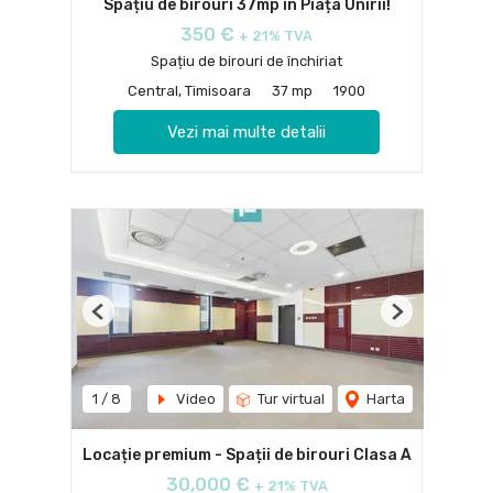
Spațiu de birouri 37mp în Piața Unirii!
350 €
+ 21% TVA
Spațiu de birouri de închiriat
Central, Timisoara
37 mp
1900
Vezi mai multe detalii
Previous
Next
1
/
8
Video
Tur virtual
Harta
Locație premium - Spații de birouri Clasa A
30,000 €
+ 21% TVA