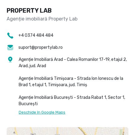
PROPERTY LAB
+4 0374 484 484
suport@propertylab.ro
Agenție Imobiliară Arad - Calea Romanilor 17-19, etajul 2,
Arad, jud. Arad
Agenție Imobiliară Timișoara - Strada Ion Ionescu de la
Brad 1, etajul 1, Timișoara, jud. Timiș
Agenție Imobiliară București - Strada Rabat 1, Sector 1,
București
Deschide în Google Maps