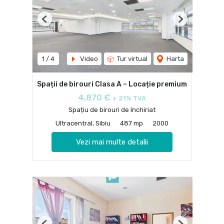
Previous
Next
1
/
4
Video
Tur virtual
Harta
Spații de birouri Clasa A – Locație premium
4,870 €
+ 21% TVA
Spațiu de birouri de închiriat
Ultracentral, Sibiu
487 mp
2000
Vezi mai multe detalii