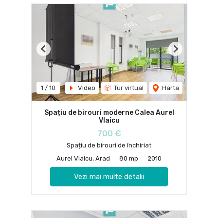
Previous
Next
1
/
10
Video
Tur virtual
Harta
Spațiu de birouri moderne Calea Aurel
Vlaicu
700 €
Spațiu de birouri de închiriat
Aurel Vlaicu, Arad
80 mp
2010
Vezi mai multe detalii