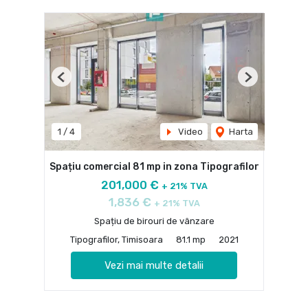
Previous
Next
1
/
4
Video
Harta
Spațiu comercial 81 mp in zona Tipografilor
201,000 €
+ 21% TVA
1,836 €
+ 21% TVA
Spațiu de birouri de vânzare
Tipografilor, Timisoara
81.1 mp
2021
Vezi mai multe detalii