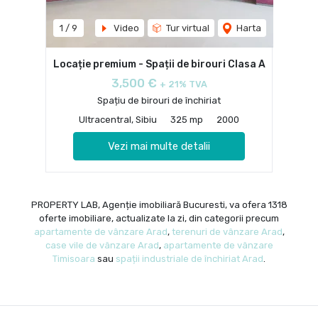
1
/
9
Video
Tur virtual
Harta
Locație premium - Spații de birouri Clasa A
3,500 €
+ 21% TVA
Spațiu de birouri de închiriat
Ultracentral, Sibiu
325 mp
2000
Vezi mai multe detalii
PROPERTY LAB, Agenție imobiliară Bucuresti, va ofera 1318
oferte imobiliare, actualizate la zi, din categorii precum
apartamente de vânzare Arad
,
terenuri de vânzare Arad
,
case vile de vânzare Arad
,
apartamente de vânzare
Timisoara
sau
spații industriale de închiriat Arad
.