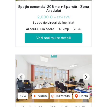
Spațiu comercial 208 mp + 5 parcări, Zona
Aradului
2,000 €
+ 21% TVA
Spațiu de birouri de închiriat
Aradului, Timisoara
178 mp
2025
Vezi mai multe detalii
Previous
Next
1
/
3
Video
Tur virtual
Harta