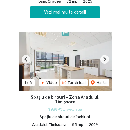
Iosia, Oradea
72 mp
2025
Vezi mai multe detalii
Previous
Next
1
/
8
Video
Tur virtual
Harta
Spațiu de birouri – Zona Aradului,
Timișoara
765 €
+ 21% TVA
Spațiu de birouri de închiriat
Aradului, Timisoara
85 mp
2009