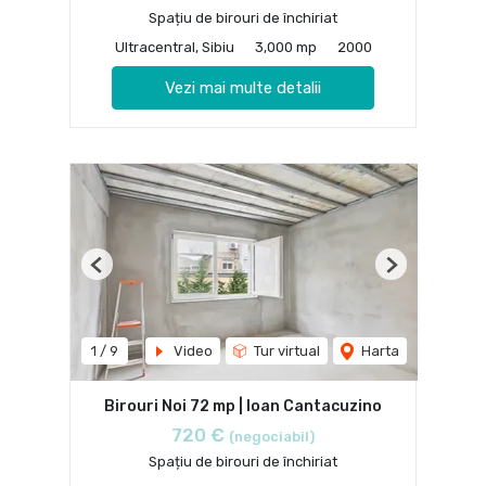
Spațiu de birouri de închiriat
Ultracentral, Sibiu
3,000 mp
2000
Vezi mai multe detalii
Previous
Next
1
/
9
Video
Tur virtual
Harta
Birouri Noi 72 mp | Ioan Cantacuzino
720 €
(negociabil)
Spațiu de birouri de închiriat