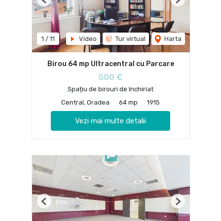
Previous
Next
1
/
11
Video
Tur virtual
Harta
Birou 64 mp Ultracentral cu Parcare
500 €
Spațiu de birouri de închiriat
Central, Oradea
64 mp
1915
Vezi mai multe detalii
Previous
Next