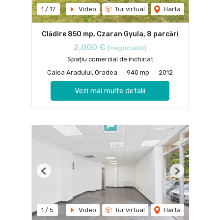
1
/
17
Video
Tur virtual
Harta
Clădire 850 mp, Czaran Gyula, 8 parcări
2,000 €
(negociabil)
Spațiu comercial de închiriat
Calea Aradului, Oradea
940 mp
2012
Vezi mai multe detalii
Previous
Next
1
/
5
Video
Tur virtual
Harta