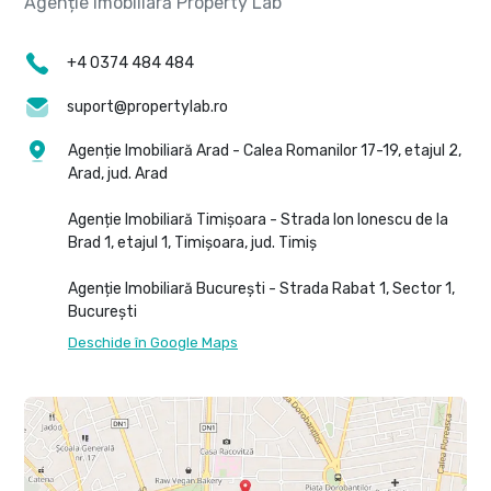
+4 0374 484 484
suport@propertylab.ro
Agenție Imobiliară Arad - Calea Romanilor 17-19, etajul 2,
Arad, jud. Arad
Agenție Imobiliară Timișoara - Strada Ion Ionescu de la
Brad 1, etajul 1, Timișoara, jud. Timiș
Agenție Imobiliară București - Strada Rabat 1, Sector 1,
București
Deschide în Google Maps