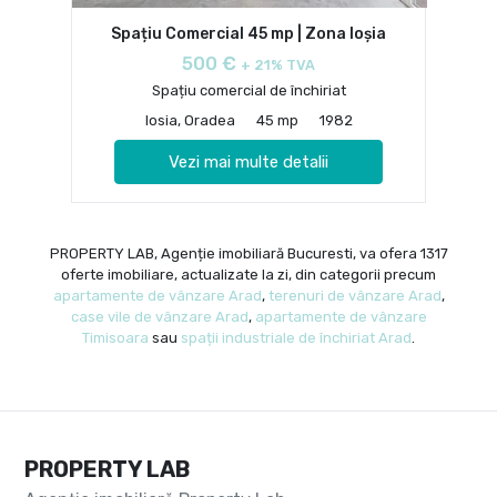
Spațiu Comercial 45 mp | Zona Ioșia
500 €
+ 21% TVA
Spațiu comercial de închiriat
Iosia, Oradea
45 mp
1982
Vezi mai multe detalii
PROPERTY LAB, Agenție imobiliară Bucuresti, va ofera 1317
oferte imobiliare, actualizate la zi, din categorii precum
apartamente de vânzare Arad
,
terenuri de vânzare Arad
,
case vile de vânzare Arad
,
apartamente de vânzare
Timisoara
sau
spații industriale de închiriat Arad
.
PROPERTY LAB