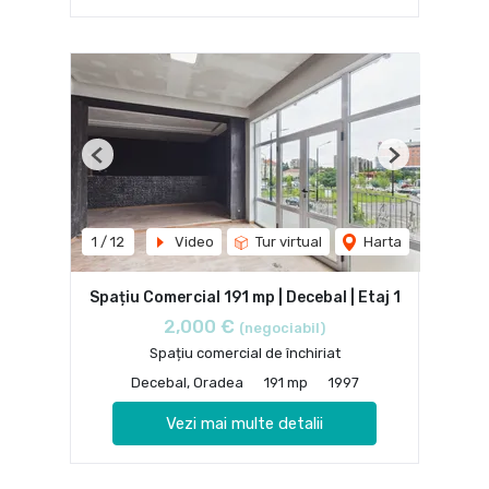
Previous
Next
1
/
12
Video
Tur virtual
Harta
Spațiu Comercial 191 mp | Decebal | Etaj 1
2,000 €
(negociabil)
Spațiu comercial de închiriat
Decebal, Oradea
191 mp
1997
Vezi mai multe detalii