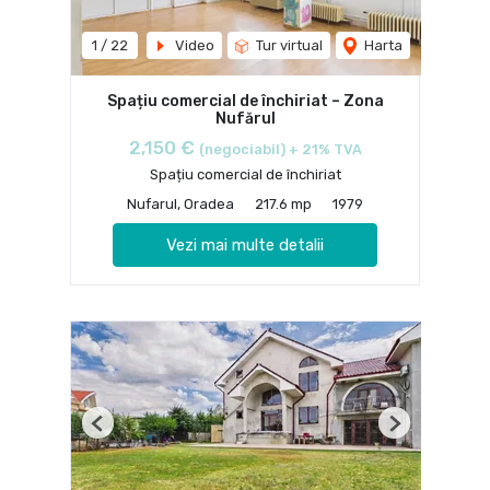
1
/
22
Video
Tur virtual
Harta
Spațiu comercial de închiriat – Zona
Nufărul
2,150 €
(negociabil) + 21% TVA
Spațiu comercial de închiriat
Nufarul, Oradea
217.6 mp
1979
Vezi mai multe detalii
Previous
Next