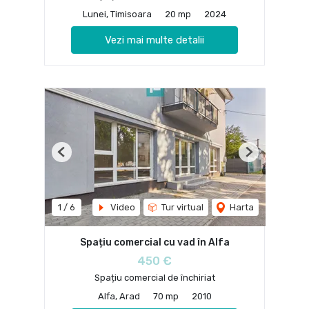
Lunei, Timisoara
20 mp
2024
Vezi mai multe detalii
Previous
Next
1
/
6
Video
Tur virtual
Harta
Spațiu comercial cu vad în Alfa
450 €
Spațiu comercial de închiriat
Alfa, Arad
70 mp
2010