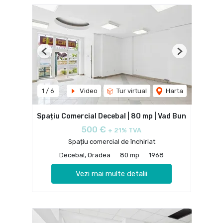
Previous
Next
1
/
6
Video
Tur virtual
Harta
Spațiu Comercial Decebal | 80 mp | Vad Bun
500 €
+ 21% TVA
Spațiu comercial de închiriat
Decebal, Oradea
80 mp
1968
Vezi mai multe detalii