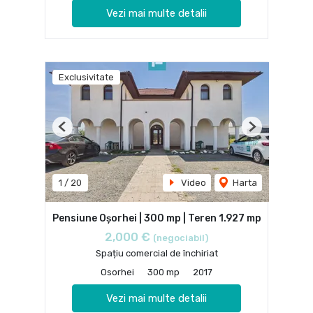
Vezi mai multe detalii
Exclusivitate
Previous
Next
1
/
20
Video
Harta
Pensiune Oșorhei | 300 mp | Teren 1.927 mp
2,000 €
(negociabil)
Spațiu comercial de închiriat
Osorhei
300 mp
2017
Vezi mai multe detalii