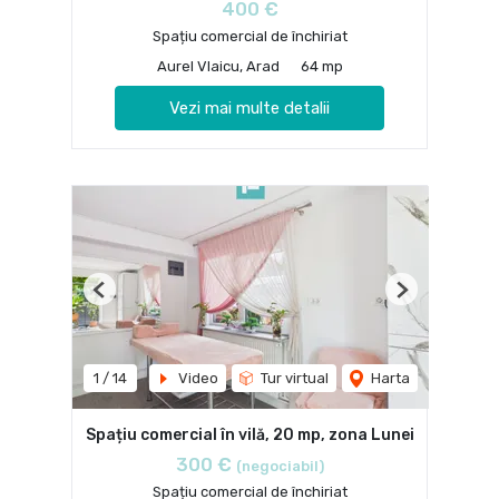
400 €
Spațiu comercial de închiriat
Aurel Vlaicu, Arad
64 mp
Vezi mai multe detalii
Previous
Next
1
/
14
Video
Tur virtual
Harta
Spațiu comercial în vilă, 20 mp, zona Lunei
300 €
(negociabil)
Spațiu comercial de închiriat