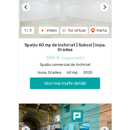
Previous
Next
1
/
3
Video
Tur virtual
Harta
Spațiu 60 mp de închiriat | Subsol | Ioșia,
Oradea
550 €
(negociabil)
Spațiu comercial de închiriat
Iosia, Oradea
60 mp
2025
Vezi mai multe detalii