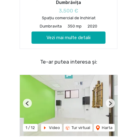
Dumbrăvița
3,500 €
Spațiu comercial de închiriat
Dumbravita
350 mp
2020
Vezi mai multe detalii
Te-ar putea interesa și:
Previous
Next
1
/
12
Video
Tur virtual
Harta