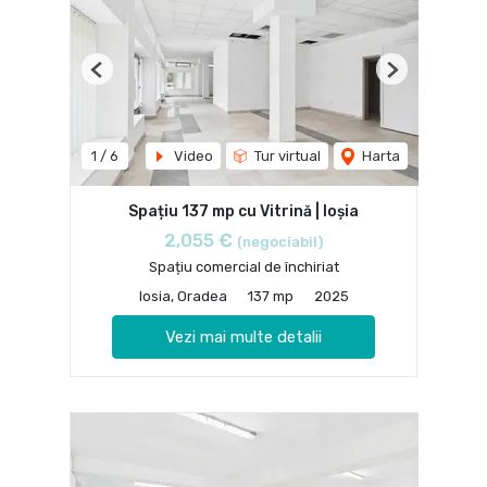
Previous
Next
1
/
6
Video
Tur virtual
Harta
Spațiu 137 mp cu Vitrină | Ioșia
2,055 €
(negociabil)
Spațiu comercial de închiriat
Iosia, Oradea
137 mp
2025
Vezi mai multe detalii