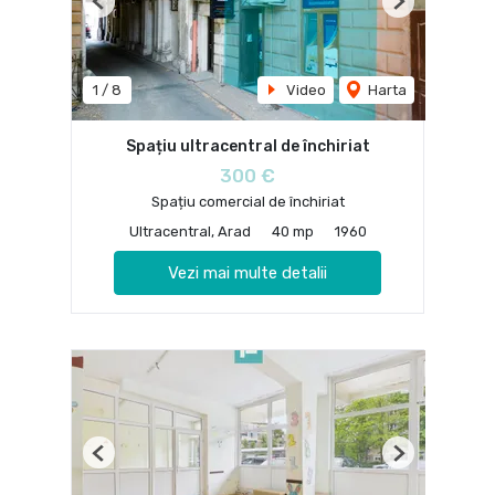
Previous
Next
1
/
8
Video
Harta
Spațiu ultracentral de închiriat
300 €
Spațiu comercial de închiriat
Ultracentral, Arad
40 mp
1960
Vezi mai multe detalii
Previous
Next