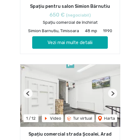
Spațiu pentru salon Simion Bărnutiu
650 €
(negociabil)
Spațiu comercial de închiriat
Simion Barnutiu, Timisoara
48 mp
1990
Vezi mai multe detalii
Previous
Next
1
/
12
Video
Tur virtual
Harta
Spațiu comercial strada Școalei, Arad