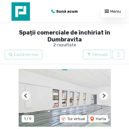
Sună acum
Meniu
Spații comerciale de închiriat în
Dumbravita
2 rezultate
Caută din nou
Filtrează
Previous
Next
1
/
9
Tur virtual
Harta