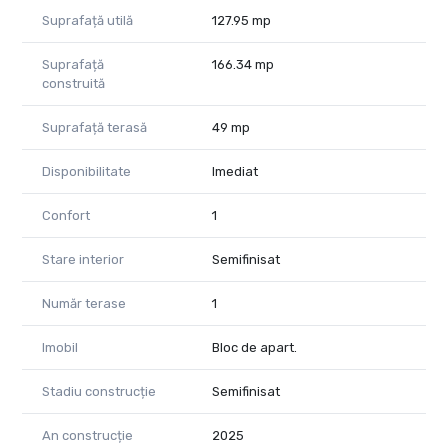
Încălzire prin pardoseală
Suprafață utilă
127.95 mp
Ferestre din aluminiu cu geam termopan
Izolație exterioară
Suprafață
166.34 mp
Contorizare individuală (apometre, contor electric)
construită
Utilități complete: apă, canalizare, gaz, curent, internet,
telefon, CATV
Suprafață terasă
49 mp
Consultant imobiliar PropertyLab
Disponibilitate
Imediat
Diana Ponoran
0758409801
Confort
1
CP2901677
Stare interior
Semifinisat
Număr terase
1
Imobil
Bloc de apart.
Stadiu construcție
Semifinisat
An construcție
2025