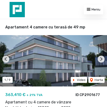
Meniu
Apartament 4 camere cu terasă de 49 mp
Previous
Nex
1
/
9
Video
Harta
363,410 €
ID CP2901677
+ 21% TVA
Apartament cu 4 camere de vânzare