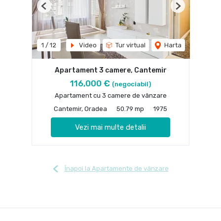
Previous
Next
1
/
12
Video
Tur virtual
Harta
Apartament 3 camere, Cantemir
116,000 €
(negociabil)
Apartament cu 3 camere de vânzare
Cantemir, Oradea
50.79 mp
1975
Vezi mai multe detalii
Înapoi la Apartamente de vânzare