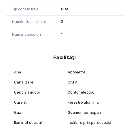
Tip construcție
BCA
Număr etaje clădire
3
Număr subsoluri
1
Facilități
Apă
Apometre
Canalizare
CATV
Centrală imobil
Contor electric
Curent
Ferestre aluminiu
Gaz
Geamuri termopan
Iluminat stradal
Încălzire prin pardoseală