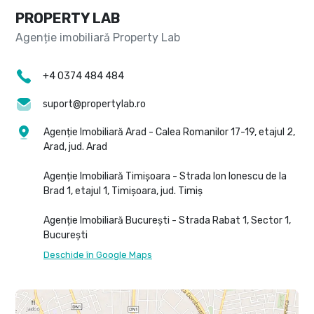
PROPERTY LAB
+4 0374 484 484
suport@propertylab.ro
Agenție Imobiliară Arad - Calea Romanilor 17-19, etajul 2,
Arad, jud. Arad
Agenție Imobiliară Timișoara - Strada Ion Ionescu de la
Brad 1, etajul 1, Timișoara, jud. Timiș
Agenție Imobiliară București - Strada Rabat 1, Sector 1,
București
Deschide în Google Maps