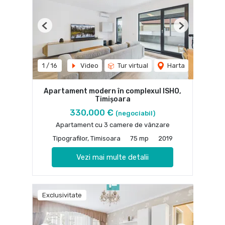
Previous
Next
1
/
16
Video
Tur virtual
Harta
Apartament modern în complexul ISHO,
Timișoara
330,000 €
(negociabil)
Apartament cu 3 camere de vânzare
Tipografilor, Timisoara
75 mp
2019
Vezi mai multe detalii
Exclusivitate