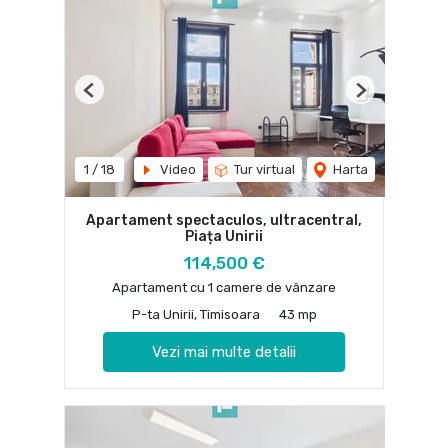
Previous
Next
1
/
18
Video
Tur virtual
Harta
Apartament spectaculos, ultracentral,
Piața Unirii
114,500 €
Apartament cu 1 camere de vânzare
P-ta Unirii, Timisoara
43 mp
Vezi mai multe detalii