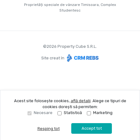
Proprietăți speciale de vânzare Timisoara, Complex
Studentesc
©
2026
Property Cube S.R.L.
Site creat în
Acest site folosește cookies,
află detalii
.
Alege ce tipuri de
cookies dorești să permitem:
Necesare
Statistică
Marketing
Accept tot
Resping tot
Sună acum
Solicită vizionare