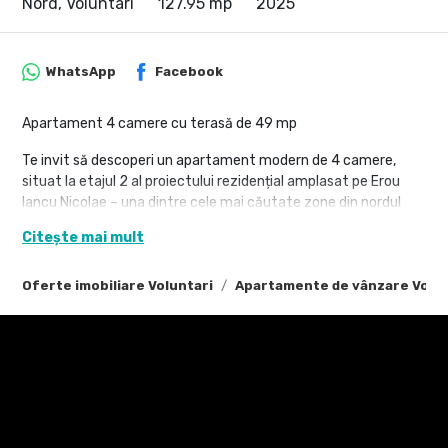
Nord, Voluntari
127.95 mp
2025
WhatsApp
Facebook
Apartament 4 camere cu terasă de 49 mp
Te invit să descoperi un apartament modern de 4 camere,
situat la etajul 2 al proiectului rezidențial amplasat pe Erou
Iancu Nicolae – una dintre cele mai căutate zone din nordul
Bucureștiului.
Citește mai mult
Cu o terasă generoasă de 49 mp, această proprietate
combină spațiul ideal pentru familie cu un stil de viață urban
Oferte imobiliare Voluntari
Apartamente de vânzare Volun
confortabil și elegant.
Localizare: Erou Iancu Nicolae – Pipera, în apropiere de Pădurea
Băneasa, școli internaționale, restaurante și centre
comerciale.
Caracteristici apartament:
Suprafață utilă: 127,95 mp