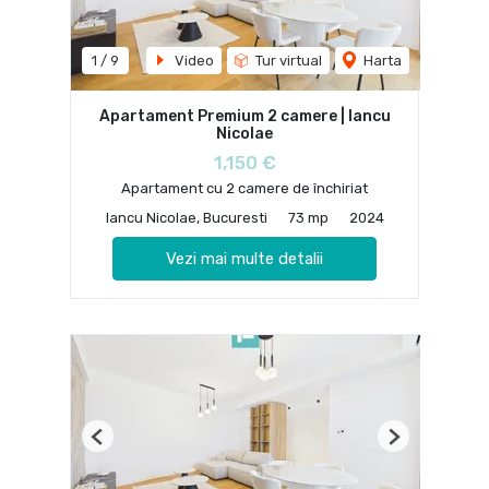
1
/
9
Video
Tur virtual
Harta
Apartament Premium 2 camere | Iancu
Nicolae
1,150 €
Apartament cu 2 camere de închiriat
Iancu Nicolae, Bucuresti
73 mp
2024
Vezi mai multe detalii
Previous
Next