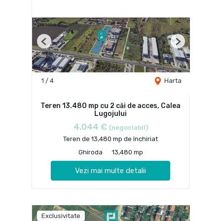
Previous
Next
1
/
4
Harta
Teren 13.480 mp cu 2 căi de acces, Calea
Lugojului
4,044 €
(negociabil)
Teren de 13,480 mp de închiriat
Ghiroda
13,480 mp
Vezi mai multe detalii
Exclusivitate