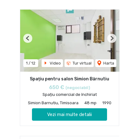
Previous
Next
1
/
12
Video
Tur virtual
Harta
Spațiu pentru salon Simion Bărnutiu
650 €
(negociabil)
Spațiu comercial de închiriat
Simion Barnutiu, Timisoara
48 mp
1990
Vezi mai multe detalii