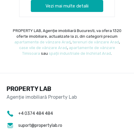
Vezi mai multe detalii
PROPERTY LAB, Agenție imobiliară Bucuresti, va ofera 1320
oferte imobiliare, actualizate la zi, din categorii precum
apartamente de vânzare Arad
,
terenuri de vânzare Arad
,
case vile de vânzare Arad
,
apartamente de vânzare
Timisoara
sau
spații industriale de închiriat Arad
.
PROPERTY LAB
+4 0374 484 484
suport@propertylab.ro