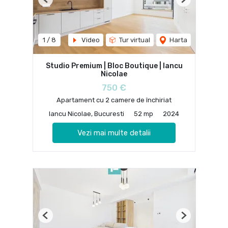
Previous
Next
1
/
8
Video
Tur virtual
Harta
Studio Premium | Bloc Boutique | Iancu
Nicolae
750 €
Apartament cu 2 camere de închiriat
Iancu Nicolae, Bucuresti
52 mp
2024
Vezi mai multe detalii
Previous
Next