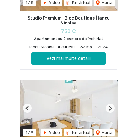
1
/
8
Video
Tur virtual
Harta
Studio Premium | Bloc Boutique | Iancu
Nicolae
750 €
Apartament cu 2 camere de închiriat
Iancu Nicolae, Bucuresti
52 mp
2024
Vezi mai multe detalii
Previous
Next
1
/
9
Video
Tur virtual
Harta