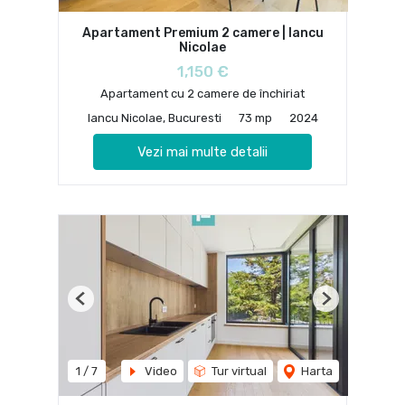
Apartament Premium 2 camere | Iancu
Nicolae
1,150 €
Apartament cu 2 camere de închiriat
Iancu Nicolae, Bucuresti
73 mp
2024
Vezi mai multe detalii
Previous
Next
1
/
7
Video
Tur virtual
Harta