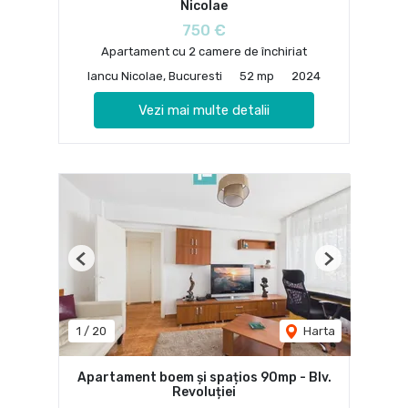
Nicolae
750 €
Apartament cu 2 camere de închiriat
Iancu Nicolae, Bucuresti
52 mp
2024
Vezi mai multe detalii
Previous
Next
1
/
20
Harta
Apartament boem și spațios 90mp - Blv.
Revoluției