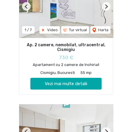
Previous
Next
1
/
7
Video
Tur virtual
Harta
Ap. 2 camere, nemobilat, ultracentral,
Cismigiu
730 €
Apartament cu 2 camere de închiriat
Cismigiu, Bucuresti
55 mp
Vezi mai multe detalii