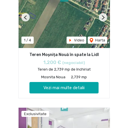
Previous
Next
1
/
4
Video
Harta
Teren Moșnița Nouă în spate la Lidl
1,200 €
(negociabil)
Teren de 2,739 mp de închiriat
Mosnita Noua
2,739 mp
Vezi mai multe detalii
Exclusivitate