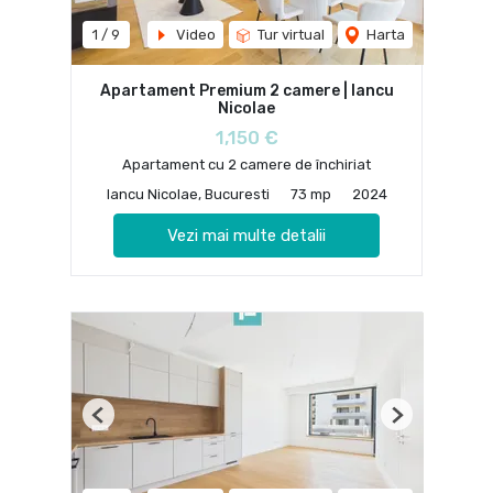
1
/
9
Video
Tur virtual
Harta
Apartament Premium 2 camere | Iancu
Nicolae
1,150 €
Apartament cu 2 camere de închiriat
Iancu Nicolae, Bucuresti
73 mp
2024
Vezi mai multe detalii
Previous
Next