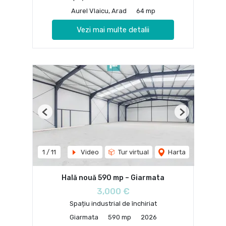
Aurel Vlaicu, Arad
64 mp
Vezi mai multe detalii
Previous
Next
1
/
11
Video
Tur virtual
Harta
Hală nouă 590 mp – Giarmata
3,000 €
Spațiu industrial de închiriat
Giarmata
590 mp
2026