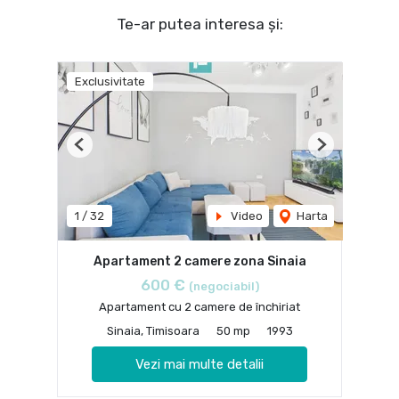
Te-ar putea interesa și:
Exclusivitate
Previous
Next
1
/
32
Video
Harta
Apartament 2 camere zona Sinaia
600 €
(negociabil)
Apartament cu 2 camere de închiriat
Sinaia, Timisoara
50 mp
1993
Vezi mai multe detalii