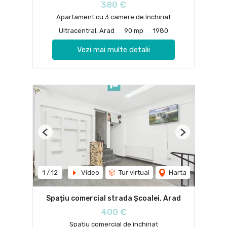
380 €
Apartament cu 3 camere de închiriat
Ultracentral, Arad
90 mp
1980
Vezi mai multe detalii
Previous
Next
1
/
12
Video
Tur virtual
Harta
Spațiu comercial strada Școalei, Arad
400 €
Spațiu comercial de închiriat