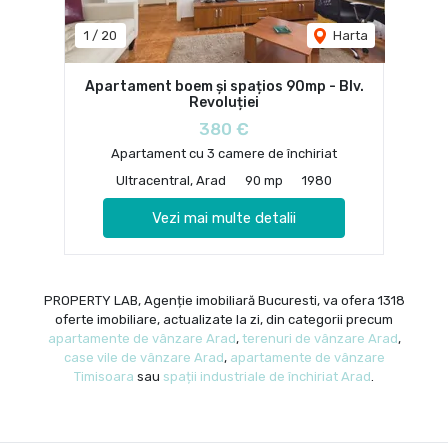
1
/
20
Harta
Apartament boem și spațios 90mp - Blv.
Revoluției
380 €
Apartament cu 3 camere de închiriat
Ultracentral, Arad
90 mp
1980
Vezi mai multe detalii
PROPERTY LAB, Agenție imobiliară Bucuresti, va ofera 1318
oferte imobiliare, actualizate la zi, din categorii precum
apartamente de vânzare Arad
,
terenuri de vânzare Arad
,
case vile de vânzare Arad
,
apartamente de vânzare
Timisoara
sau
spații industriale de închiriat Arad
.