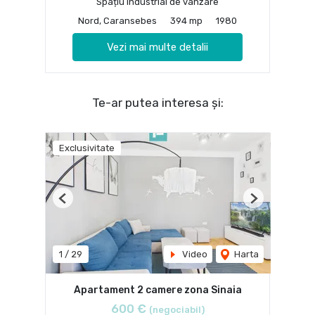
Spațiu industrial de vânzare
Nord, Caransebes
394 mp
1980
Vezi mai multe detalii
Te-ar putea interesa și:
Exclusivitate
Previous
Next
1
/
29
Video
Harta
Apartament 2 camere zona Sinaia
600 €
(negociabil)