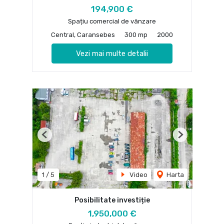
194,900 €
Spațiu comercial de vânzare
Central, Caransebes
300 mp
2000
Vezi mai multe detalii
Previous
Next
1
/
5
Video
Harta
Posibilitate investiție
1,950,000 €