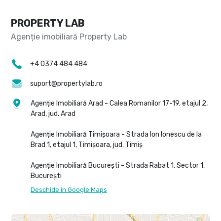
PROPERTY LAB
+4 0374 484 484
suport@propertylab.ro
Agenție Imobiliară Arad - Calea Romanilor 17-19, etajul 2,
Arad, jud. Arad
Agenție Imobiliară Timișoara - Strada Ion Ionescu de la
Brad 1, etajul 1, Timișoara, jud. Timiș
Agenție Imobiliară București - Strada Rabat 1, Sector 1,
București
Deschide în Google Maps