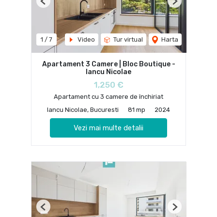
Previous
Next
1
/
7
Video
Tur virtual
Harta
Apartament 3 Camere | Bloc Boutique -
Iancu Nicolae
1,250 €
Apartament cu 3 camere de închiriat
Iancu Nicolae, Bucuresti
81 mp
2024
Vezi mai multe detalii
Previous
Next