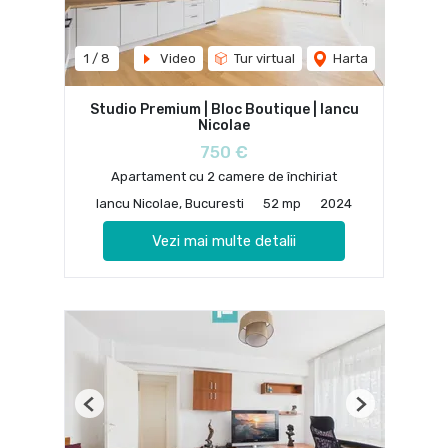
1
/
8
Video
Tur virtual
Harta
Studio Premium | Bloc Boutique | Iancu
Nicolae
750 €
Apartament cu 2 camere de închiriat
Iancu Nicolae, Bucuresti
52 mp
2024
Vezi mai multe detalii
Previous
Next