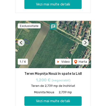
Vezi mai multe detalii
Exclusivitate
Previous
Next
1
/
4
Video
Harta
Teren Moșnița Nouă în spate la Lidl
1,200 €
(negociabil)
Teren de 2,739 mp de închiriat
Mosnita Noua
2,739 mp
Vezi mai multe detalii