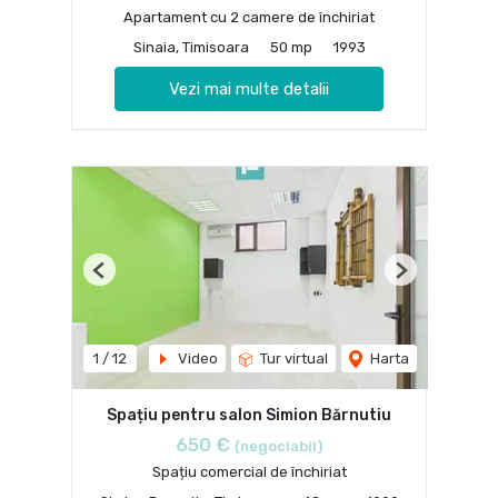
Apartament cu 2 camere de închiriat
Sinaia, Timisoara
50 mp
1993
Vezi mai multe detalii
Previous
Next
1
/
12
Video
Tur virtual
Harta
Spațiu pentru salon Simion Bărnutiu
650 €
(negociabil)
Spațiu comercial de închiriat