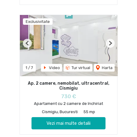
Exclusivitate
Previous
Next
1
/
7
Video
Tur virtual
Harta
Ap. 2 camere, nemobilat, ultracentral,
Cismigiu
730 €
Apartament cu 2 camere de închiriat
Cismigiu, Bucuresti
55 mp
Vezi mai multe detalii