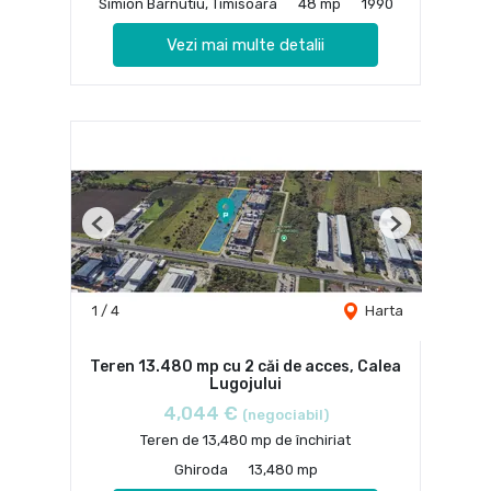
Simion Barnutiu, Timisoara
48 mp
1990
Vezi mai multe detalii
Previous
Next
1
/
4
Harta
Teren 13.480 mp cu 2 căi de acces, Calea
Lugojului
4,044 €
(negociabil)
Teren de 13,480 mp de închiriat
Ghiroda
13,480 mp