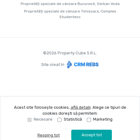
Proprietăți speciale de vânzare Bucuresti, Serban Voda
Proprietăți speciale de vânzare Timisoara, Complex
Studentesc
©
2026
Property Cube S.R.L.
Site creat în
Acest site folosește cookies,
află detalii
.
Alege ce tipuri de
cookies dorești să permitem:
Necesare
Statistică
Marketing
Accept tot
Resping tot