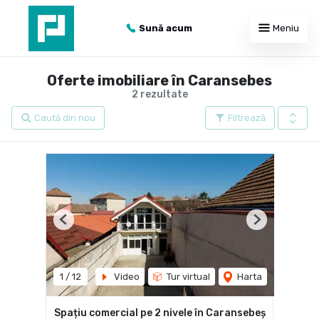
Sună acum
Meniu
Oferte imobiliare în Caransebes
2 rezultate
Caută din nou
Filtrează
Previous
Next
1
/
12
Video
Tur virtual
Harta
Spațiu comercial pe 2 nivele în Caransebeș