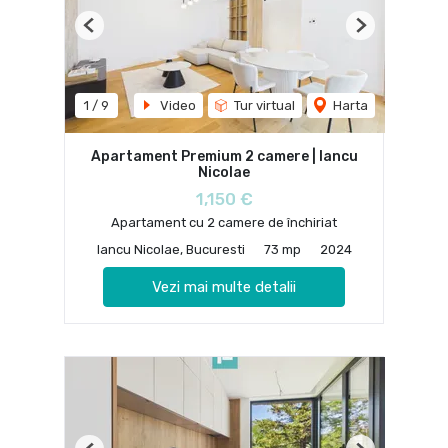
Previous
Next
1
/
9
Video
Tur virtual
Harta
Apartament Premium 2 camere | Iancu
Nicolae
1,150 €
Apartament cu 2 camere de închiriat
Iancu Nicolae, Bucuresti
73 mp
2024
Vezi mai multe detalii