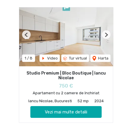
Previous
Next
1
/
8
Video
Tur virtual
Harta
Studio Premium | Bloc Boutique | Iancu
Nicolae
750 €
Apartament cu 2 camere de închiriat
Iancu Nicolae, Bucuresti
52 mp
2024
Vezi mai multe detalii