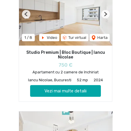
Previous
Next
1
/
8
Video
Tur virtual
Harta
Studio Premium | Bloc Boutique | Iancu
Nicolae
750 €
Apartament cu 2 camere de închiriat
Iancu Nicolae, Bucuresti
52 mp
2024
Vezi mai multe detalii