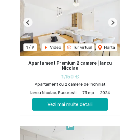
Previous
Next
1
/
9
Video
Tur virtual
Harta
Apartament Premium 2 camere | Iancu
Nicolae
1,150 €
Apartament cu 2 camere de închiriat
Iancu Nicolae, Bucuresti
73 mp
2024
Vezi mai multe detalii