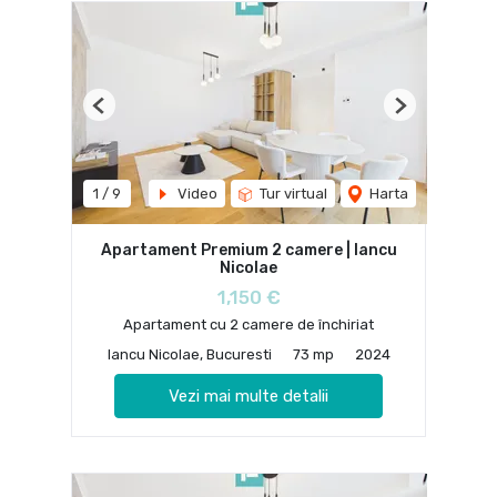
Previous
Next
1
/
9
Video
Tur virtual
Harta
Apartament Premium 2 camere | Iancu
Nicolae
1,150 €
Apartament cu 2 camere de închiriat
Iancu Nicolae, Bucuresti
73 mp
2024
Vezi mai multe detalii