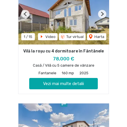
Previous
Next
1
/
15
Video
Tur virtual
Harta
Vilă la roșu cu 4 dormitoare în Fântânele
78,000 €
Casă / Vilă cu 5 camere de vânzare
Fantanele
160 mp
2025
Vezi mai multe detalii