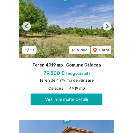
Previous
Next
1
/
10
Video
Harta
Teren 4919 mp– Comuna Călacea
79,500 €
(negociabil)
Teren de 4,919 mp de vânzare
Calacea
4,919 mp
Vezi mai multe detalii