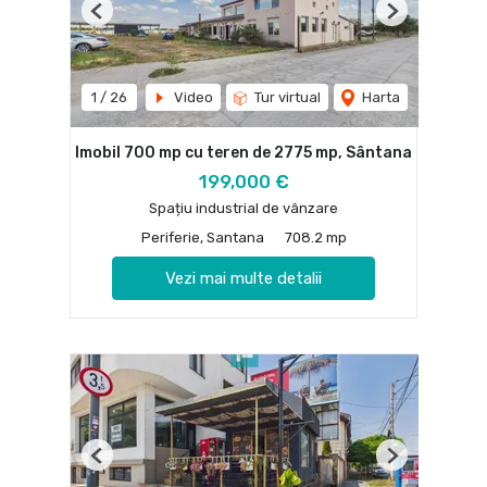
Previous
Next
1
/
26
Video
Tur virtual
Harta
Imobil 700 mp cu teren de 2775 mp, Sântana
199,000 €
Spațiu industrial de vânzare
Periferie, Santana
708.2 mp
Vezi mai multe detalii
Previous
Next