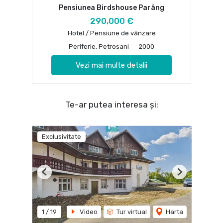
Pensiunea Birdshouse Parâng
290,000 €
Hotel / Pensiune de vânzare
Periferie, Petrosani
2000
Vezi mai multe detalii
Te-ar putea interesa și:
Exclusivitate
Previous
Next
1
/
19
Video
Tur virtual
Harta