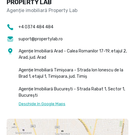
PROPERTY LAB
+4 0374 484 484
suport@propertylab.ro
Agenție Imobiliară Arad - Calea Romanilor 17-19, etajul 2,
Arad, jud. Arad
Agenție Imobiliară Timișoara - Strada Ion Ionescu de la
Brad 1, etajul 1, Timișoara, jud. Timiș
Agenție Imobiliară București - Strada Rabat 1, Sector 1,
București
Deschide în Google Maps