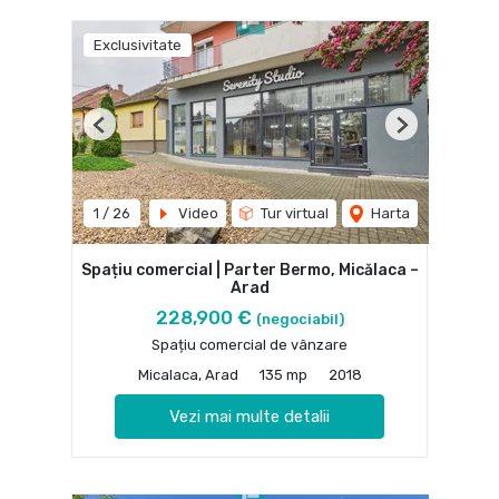
Exclusivitate
Previous
Next
1
/
26
Video
Tur virtual
Harta
Spațiu comercial | Parter Bermo, Micălaca –
Arad
228,900 €
(negociabil)
Spațiu comercial de vânzare
Micalaca, Arad
135 mp
2018
Vezi mai multe detalii