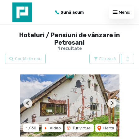
Sună acum
Meniu
Hoteluri / Pensiuni de vânzare în
Petrosani
1 rezultate
Caută din nou
Filtrează
Previous
Next
1
/
30
Video
Tur virtual
Harta