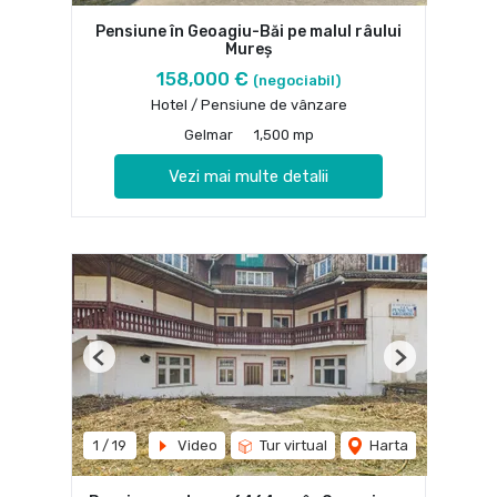
Pensiune în Geoagiu-Băi pe malul râului
Mureș
158,000 €
(negociabil)
Hotel / Pensiune de vânzare
Gelmar
1,500 mp
Vezi mai multe detalii
Previous
Next
1
/
19
Video
Tur virtual
Harta