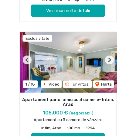
Vezi mai multe detalii
Exclusivitate
Previous
Next
1
/
18
Video
Tur virtual
Harta
Apartament panoramic cu 3 camere- Intim,
Arad
105,000 €
(negociabil)
Apartament cu 3 camere de vânzare
Intim, Arad
100 mp
1994