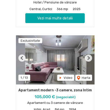
Hotel / Pensiune de vânzare
Central, Curtici
366 mp
2025
Vezi mai multe detalii
Exclusivitate
Previous
Next
1
/
13
Video
Harta
Apartament modern -3 camere, zona Intim
105,000 €
(negociabil)
Apartament cu 3 camere de vânzare
Intim, Arad
84 mp
1994