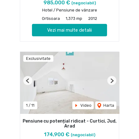
985,000 €
(negociabil)
Hotel / Pensiune de vânzare
Ortisoara
1,373 mp
2012
Vezi mai multe detalii
Exclusivitate
Previous
Next
1
/
11
Video
Harta
Pensiune cu potențial ridicat - Curtici, Jud,
Arad
174,900 €
(negociabil)