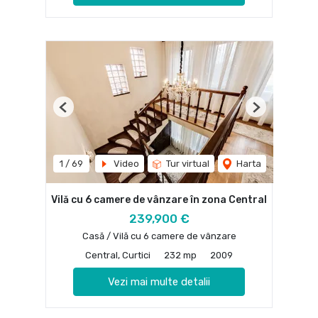
Previous
Next
1
/
69
Video
Tur virtual
Harta
Vilă cu 6 camere de vânzare în zona Central
239,900 €
Casă / Vilă cu 6 camere de vânzare
Central, Curtici
232 mp
2009
Vezi mai multe detalii