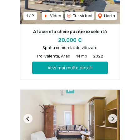
1
/
9
Video
Tur virtual
Harta
Afacere la cheie poziție excelentă
20,000 €
Spațiu comercial de vânzare
Polivalenta, Arad
14 mp
2022
Vezi mai multe detalii
Previous
Next