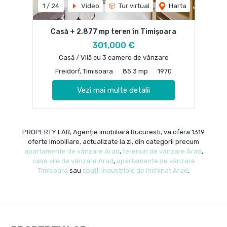
1
/
24
Video
Tur virtual
Harta
Casă + 2.877 mp teren în Timișoara
301,000 €
Casă / Vilă cu 3 camere de vânzare
Freidorf, Timisoara
85.3 mp
1970
Vezi mai multe detalii
PROPERTY LAB, Agenție imobiliară Bucuresti, va ofera 1319
oferte imobiliare, actualizate la zi, din categorii precum
apartamente de vânzare Arad
,
terenuri de vânzare Arad
,
case vile de vânzare Arad
,
apartamente de vânzare
Timisoara
sau
spații industriale de închiriat Arad
.