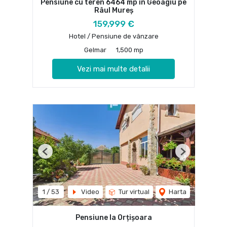
Pensiune cu teren 6464 mp în Geoagiu pe
Râul Mureș
159,999 €
Hotel / Pensiune de vânzare
Gelmar
1,500 mp
Vezi mai multe detalii
Previous
Next
1
/
53
Video
Tur virtual
Harta
Pensiune la Orțișoara