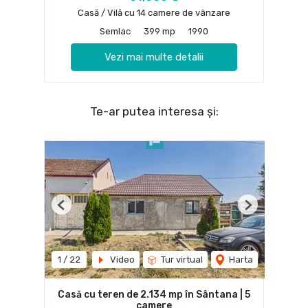
Casă / Vilă cu 14 camere de vânzare
Semlac
399 mp
1990
Vezi mai multe detalii
Te-ar putea interesa și:
Previous
Next
1
/
22
Video
Tur virtual
Harta
Casă cu teren de 2.134 mp în Sântana | 5
camere