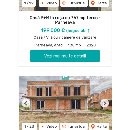
1
/
15
Video
Tur virtual
Harta
Casă P+M la roșu cu 767 mp teren -
Pârneava
199,000 €
(negociabil)
Casă / Vilă cu 7 camere de vânzare
Parneava, Arad
180 mp
2020
Vezi mai multe detalii
Previous
Next
1
/
28
Video
Tur virtual
Harta