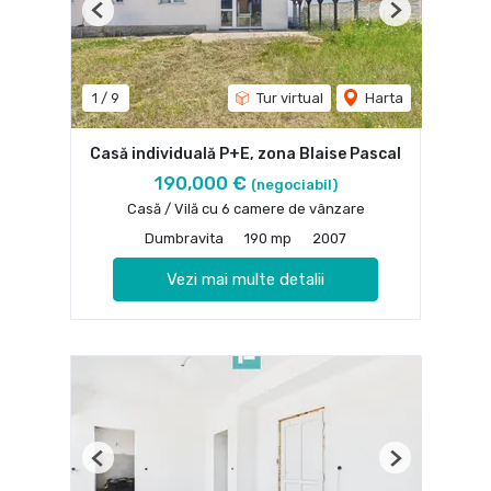
Previous
Next
1
/
9
Tur virtual
Harta
Casă individuală P+E, zona Blaise Pascal
190,000 €
(negociabil)
Casă / Vilă cu 6 camere de vânzare
Dumbravita
190 mp
2007
Vezi mai multe detalii
Previous
Next