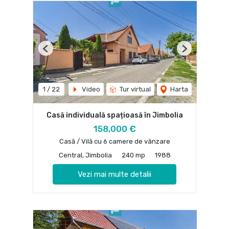
Previous
Next
1
/
22
Video
Tur virtual
Harta
Casă individuală spațioasă în Jimbolia
158,000 €
Casă / Vilă cu 6 camere de vânzare
Central, Jimbolia
240 mp
1988
Vezi mai multe detalii