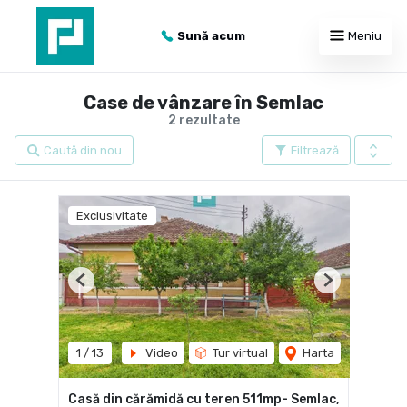
Sună acum
Meniu
Case de vânzare în Semlac
2 rezultate
Caută din nou
Filtrează
Exclusivitate
Previous
Next
1
/
13
Video
Tur virtual
Harta
Casă din cărămidă cu teren 511mp- Semlac,