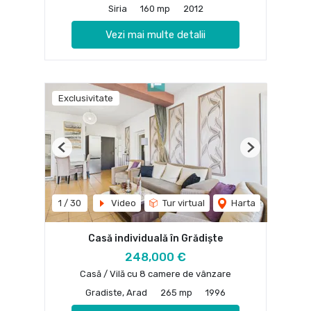
Siria
160 mp
2012
Vezi mai multe detalii
Exclusivitate
Previous
Next
1
/
30
Video
Tur virtual
Harta
Casă individuală în Grădiște
248,000 €
Casă / Vilă cu 8 camere de vânzare
Gradiste, Arad
265 mp
1996