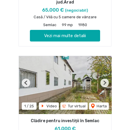
jud.Arad
65,000 €
(negociabil)
Casă / Vilă cu 5 camere de vânzare
Semlac
99 mp
1980
Vezi mai multe detalii
Previous
Next
1
/
25
Video
Tur virtual
Harta
Clădire pentru investiții în Semlac
61,000 €