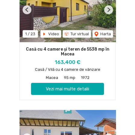
Previous
Next
1
/
23
Video
Tur virtual
Harta
Casă cu 4 camere și teren de 5538 mp în
Macea
163,400 €
Casă / Vilă cu 4 camere de vânzare
Macea
95 mp
1972
Vezi mai multe detalii