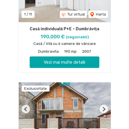
1
/
11
Tur virtual
Harta
Casă individuală P+E – Dumbrăvița
190,000 €
(negociabil)
Casă / Vilă cu 6 camere de vânzare
Dumbravita
190 mp
2007
Vezi mai multe detalii
Exclusivitate
Previous
Next