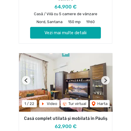
64,900 €
Casă / Vilă cu 5 camere de vânzare
Nord, Santana
150 mp
1960
Vezi mai multe detalii
Previous
Next
1
/
22
Video
Tur virtual
Harta
Casă complet utilată și mobilată în Păuliș
62,900 €