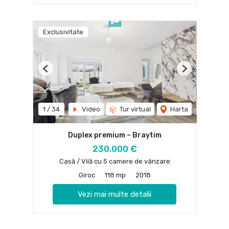
Exclusivitate
Previous
Next
1
/
34
Video
Tur virtual
Harta
Duplex premium – Braytim
230,000 €
Casă / Vilă cu 5 camere de vânzare
Giroc
118 mp
2018
Vezi mai multe detalii