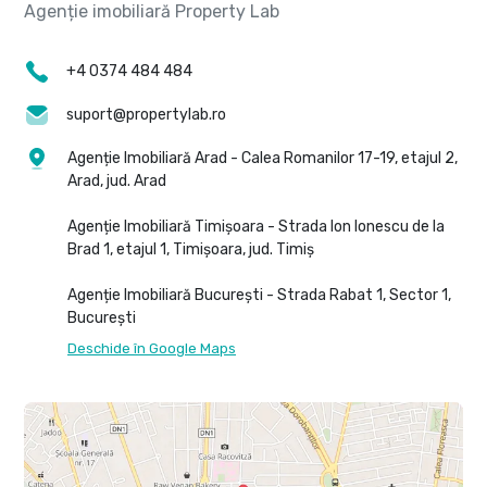
+4 0374 484 484
suport@propertylab.ro
Agenție Imobiliară Arad - Calea Romanilor 17-19, etajul 2,
Arad, jud. Arad
Agenție Imobiliară Timișoara - Strada Ion Ionescu de la
Brad 1, etajul 1, Timișoara, jud. Timiș
Agenție Imobiliară București - Strada Rabat 1, Sector 1,
București
Deschide în Google Maps