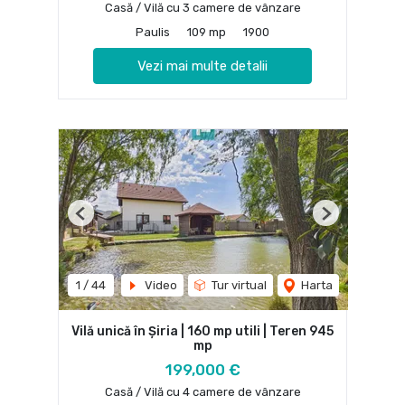
Casă / Vilă cu 3 camere de vânzare
Paulis
109 mp
1900
Vezi mai multe detalii
Previous
Next
1
/
44
Video
Tur virtual
Harta
Vilă unică în Șiria | 160 mp utili | Teren 945
mp
199,000 €
Casă / Vilă cu 4 camere de vânzare