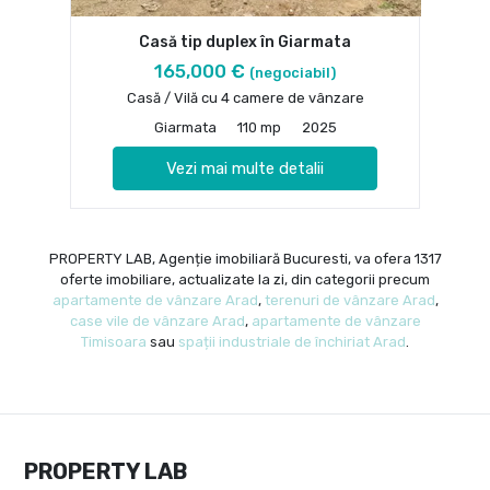
Casă tip duplex în Giarmata
165,000 €
(negociabil)
Casă / Vilă cu 4 camere de vânzare
Giarmata
110 mp
2025
Vezi mai multe detalii
PROPERTY LAB, Agenție imobiliară Bucuresti, va ofera 1317
oferte imobiliare, actualizate la zi, din categorii precum
apartamente de vânzare Arad
,
terenuri de vânzare Arad
,
case vile de vânzare Arad
,
apartamente de vânzare
Timisoara
sau
spații industriale de închiriat Arad
.
PROPERTY LAB