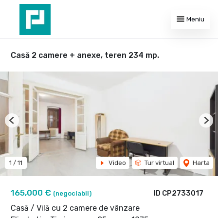
Meniu
Casă 2 camere + anexe, teren 234 mp.
Previous
Nex
1
/
11
Video
Tur virtual
Harta
165,000 €
ID CP2733017
(negociabil)
Casă / Vilă cu 2 camere de vânzare