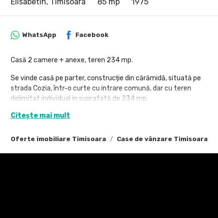
Elisabetin, Timisoara
85 mp
1975
WhatsApp
Facebook
Casă 2 camere + anexe, teren 234 mp.
Se vinde casă pe parter, construcție din cărămidă, situată pe
strada Cozia, într-o curte cu intrare comună, dar cu teren
delimitat individual in suprafată de 234 mp.
Compartimentare: 2 camere, hol, baie, bucătărie separată,
Citește mai mult
cămară și debara.
Proprietatea dispune de subsol tehnic cu centrală termică,
Oferte imobiliare Timisoara
Case de vânzare Timisoara
pod cu acces din curte și o anexă în curte, ideală pentru
depozitare sau atelier
Casa necesită renovare, dar oferă potențial excelent de
modernizare și personalizare.
Avantaje:
• construcție din cărămidă;
• teren propriu 234 mp;