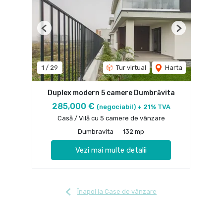
Previous
Next
1
/
29
Tur virtual
Harta
Duplex modern 5 camere Dumbrăvita
285,000 €
(negociabil) + 21% TVA
Casă / Vilă cu 5 camere de vânzare
Dumbravita
132 mp
Vezi mai multe detalii
Înapoi la Case de vânzare