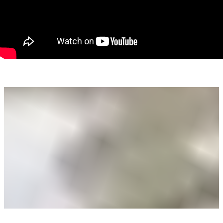
• centrală termică existentă;
• zonă centrală liniștită,
Sună pentru detalii suplimentare și programarea unei vizionări!
Remus Beiușanu
Telefon: 0785.997.537
Email: remus.beiusanu@propertylab.ro
CP2733017