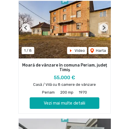
Previous
Next
1
/
8
Video
Harta
Moară de vânzare în comuna Periam, județ
Timiș
55,000 €
Casă / Vilă cu 8 camere de vânzare
Periam
200 mp
1970
Vezi mai multe detalii