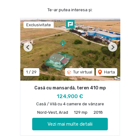
Te-ar putea interesa și:
Exclusivitate
Previous
Next
1
/
29
Tur virtual
Harta
Casă cu mansardă, teren 410 mp
124,900 €
Casă / Vilă cu 4 camere de vânzare
Nord-Vest, Arad
129 mp
2018
Vezi mai multe detalii