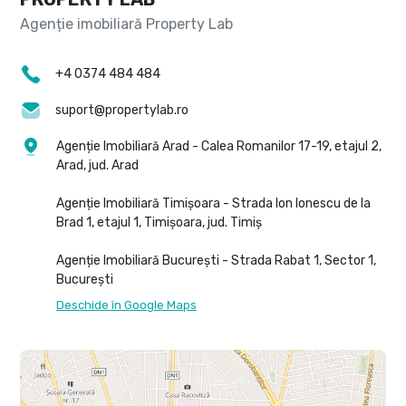
+4 0374 484 484
suport@propertylab.ro
Agenție Imobiliară Arad - Calea Romanilor 17-19, etajul 2,
Arad, jud. Arad
Agenție Imobiliară Timișoara - Strada Ion Ionescu de la
Brad 1, etajul 1, Timișoara, jud. Timiș
Agenție Imobiliară București - Strada Rabat 1, Sector 1,
București
Deschide în Google Maps