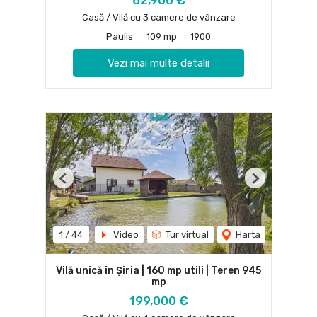
62,900 €
Casă / Vilă cu 3 camere de vânzare
Paulis
109 mp
1900
Vezi mai multe detalii
Previous
Next
1
/
44
Video
Tur virtual
Harta
Vilă unică în Șiria | 160 mp utili | Teren 945
mp
199,000 €