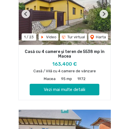
Previous
Next
1
/
23
Video
Tur virtual
Harta
Casă cu 4 camere și teren de 5538 mp în
Macea
163,400 €
Casă / Vilă cu 4 camere de vânzare
Macea
95 mp
1972
Vezi mai multe detalii