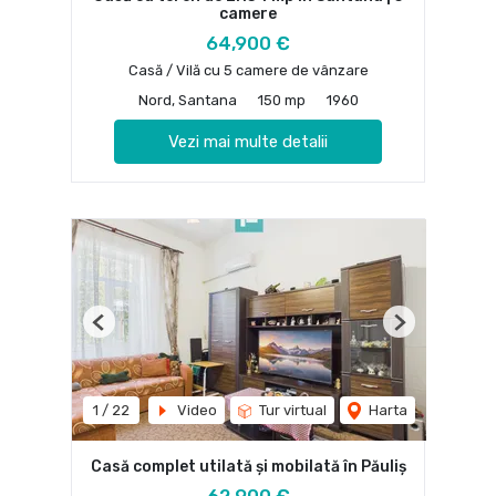
camere
64,900 €
Casă / Vilă cu 5 camere de vânzare
Nord, Santana
150 mp
1960
Vezi mai multe detalii
Previous
Next
1
/
22
Video
Tur virtual
Harta
Casă complet utilată și mobilată în Păuliș