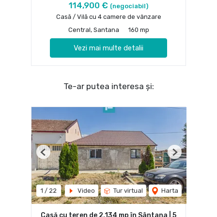
114,900 €
(negociabil)
Casă / Vilă cu 4 camere de vânzare
Central, Santana
160 mp
Vezi mai multe detalii
Te-ar putea interesa și:
Previous
Next
1
/
22
Video
Tur virtual
Harta
Casă cu teren de 2.134 mp în Sântana | 5