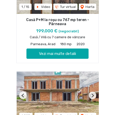
1
/
15
Video
Tur virtual
Harta
Casă P+M la roșu cu 767 mp teren -
Pârneava
199,000 €
(negociabil)
Casă / Vilă cu 7 camere de vânzare
Parneava, Arad
180 mp
2020
Vezi mai multe detalii
Previous
Next