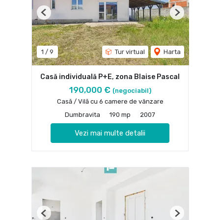
Previous
Next
1
/
9
Tur virtual
Harta
Casă individuală P+E, zona Blaise Pascal
190,000 €
(negociabil)
Casă / Vilă cu 6 camere de vânzare
Dumbravita
190 mp
2007
Vezi mai multe detalii
Previous
Next