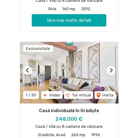
Casă / Vilă cu 4 camere de vânzare
Siria
160 mp
2012
Vezi mai multe detalii
Exclusivitate
Previous
Next
1
/
30
Video
Tur virtual
Harta
Casă individuală în Grădiște
248,000 €
Casă / Vilă cu 8 camere de vânzare
Gradiste, Arad
265 mp
1996