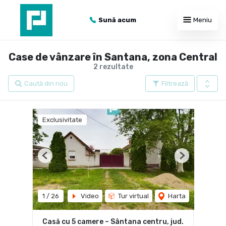
Sună acum
Meniu
Case de vânzare în Santana, zona Central
2 rezultate
Caută din nou
Filtrează
Exclusivitate
Previous
Next
1
/
26
Video
Tur virtual
Harta
Casă cu 5 camere – Sântana centru, jud.