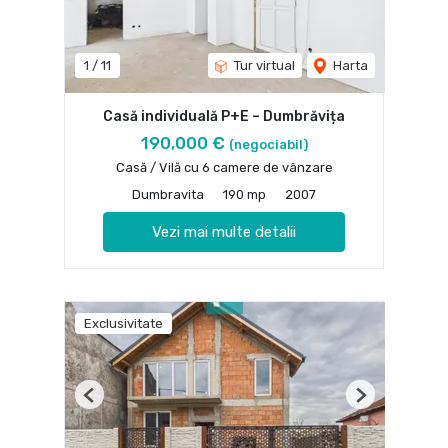
1
/
11
Tur virtual
Harta
Casă individuală P+E – Dumbrăvița
190,000 €
(negociabil)
Casă / Vilă cu 6 camere de vânzare
Dumbravita
190 mp
2007
Vezi mai multe detalii
Exclusivitate
Previous
Next