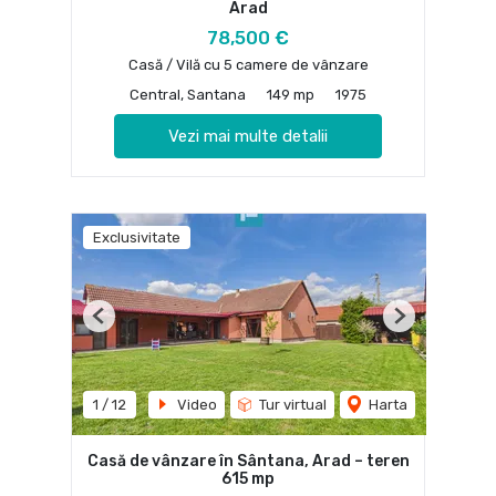
Arad
78,500 €
Casă / Vilă cu 5 camere de vânzare
Central, Santana
149 mp
1975
Vezi mai multe detalii
Exclusivitate
Previous
Next
1
/
12
Video
Tur virtual
Harta
Casă de vânzare în Sântana, Arad – teren
615 mp