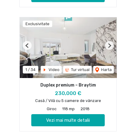
Exclusivitate
Previous
Next
1
/
34
Video
Tur virtual
Harta
Duplex premium – Braytim
230,000 €
Casă / Vilă cu 5 camere de vânzare
Giroc
118 mp
2018
Vezi mai multe detalii