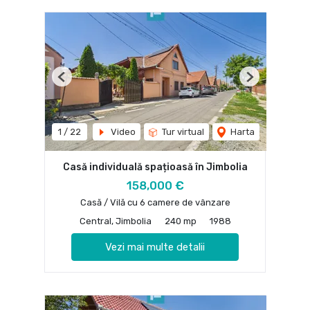
Previous
Next
1
/
22
Video
Tur virtual
Harta
Casă individuală spațioasă în Jimbolia
158,000 €
Casă / Vilă cu 6 camere de vânzare
Central, Jimbolia
240 mp
1988
Vezi mai multe detalii