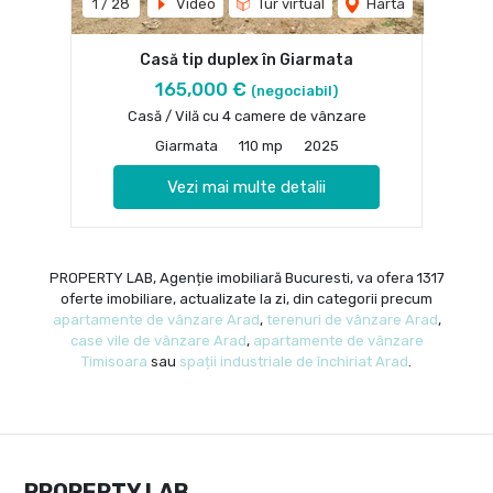
1
/
28
Video
Tur virtual
Harta
Casă tip duplex în Giarmata
165,000 €
(negociabil)
Casă / Vilă cu 4 camere de vânzare
Giarmata
110 mp
2025
Vezi mai multe detalii
PROPERTY LAB, Agenție imobiliară Bucuresti, va ofera 1317
oferte imobiliare, actualizate la zi, din categorii precum
apartamente de vânzare Arad
,
terenuri de vânzare Arad
,
case vile de vânzare Arad
,
apartamente de vânzare
Timisoara
sau
spații industriale de închiriat Arad
.
PROPERTY LAB