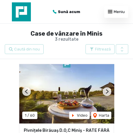
Sună acum
Meniu
Case de vânzare în Minis
3 rezultate
Caută din nou
Filtrează
Previous
Next
1
/
60
Video
Harta
Pivnițele Birăuaș D.O.C Miniș - RATE FĂRĂ