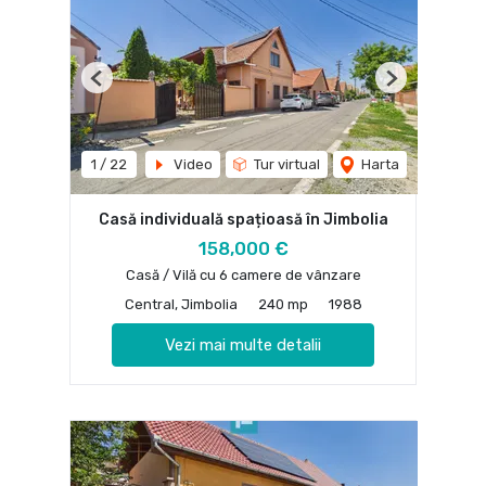
Previous
Next
1
/
22
Video
Tur virtual
Harta
Casă individuală spațioasă în Jimbolia
158,000 €
Casă / Vilă cu 6 camere de vânzare
Central, Jimbolia
240 mp
1988
Vezi mai multe detalii