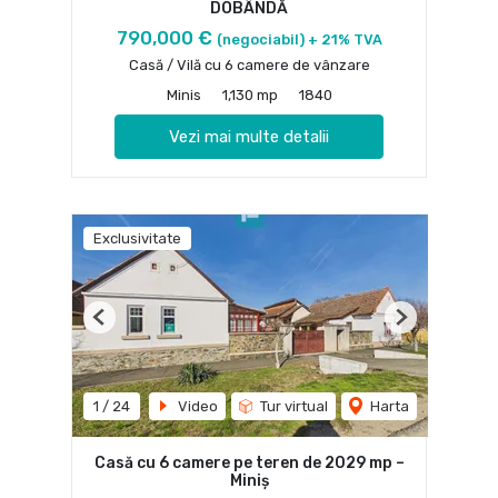
DOBÂNDĂ
790,000 €
(negociabil) + 21% TVA
Casă / Vilă cu 6 camere de vânzare
Minis
1,130 mp
1840
Vezi mai multe detalii
Exclusivitate
Previous
Next
1
/
24
Video
Tur virtual
Harta
Casă cu 6 camere pe teren de 2029 mp –
Miniş