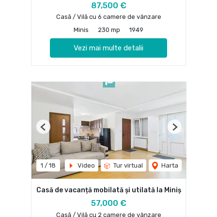
87,500 €
Casă / Vilă cu 6 camere de vânzare
Minis
230 mp
1949
Vezi mai multe detalii
Previous
Next
1
/
18
Video
Tur virtual
Harta
Casă de vacanță mobilată și utilată la Miniș
57,000 €
Casă / Vilă cu 2 camere de vânzare