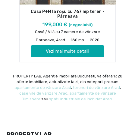
Casă P+M la roșu cu 767 mp teren -
Pârneava
199,000 €
(negociabil)
Casă / Vilă cu 7 camere de vânzare
Parneava, Arad
180 mp
2020
Vezi mai multe detalii
PROPERTY LAB, Agenție imobiliară Bucuresti, va ofera 1320
oferte imobiliare, actualizate la zi, din categorii precum
apartamente de vânzare Arad
,
terenuri de vânzare Arad
,
case vile de vânzare Arad
,
apartamente de vânzare
Timisoara
sau
spații industriale de închiriat Arad
.
PROPERTY LAB