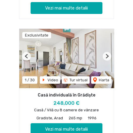
Vezi mai multe detalii
Exclusivitate
Previous
Next
1
/
30
Video
Tur virtual
Harta
Casă individuală în Grădiște
248,000 €
Casă / Vilă cu 8 camere de vânzare
Gradiste, Arad
265 mp
1996
Vezi mai multe detalii