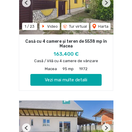
Previous
Next
1
/
23
Video
Tur virtual
Harta
Casă cu 4 camere și teren de 5538 mp în
Macea
163,400 €
Casă / Vilă cu 4 camere de vânzare
Macea
95 mp
1972
Vezi mai multe detalii
Previous
Next