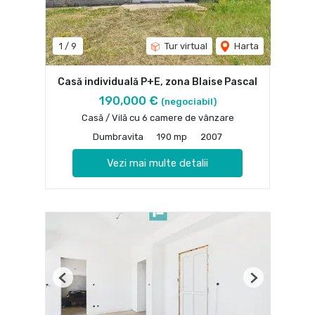
1
/
9
Tur virtual
Harta
Casă individuală P+E, zona Blaise Pascal
190,000 €
(negociabil)
Casă / Vilă cu 6 camere de vânzare
Dumbravita
190 mp
2007
Vezi mai multe detalii
Previous
Next