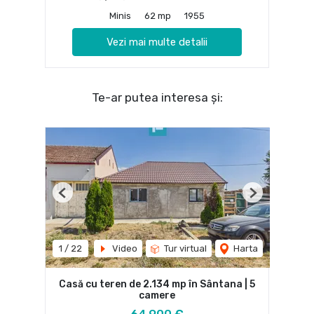
Minis
62 mp
1955
Vezi mai multe detalii
Te-ar putea interesa și:
Previous
Next
1
/
22
Video
Tur virtual
Harta
Casă cu teren de 2.134 mp în Sântana | 5
camere