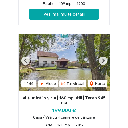
Paulis
109 mp
1900
Vezi mai multe detalii
Previous
Next
1
/
44
Video
Tur virtual
Harta
Vilă unică în Șiria | 160 mp utili | Teren 945
mp
199,000 €
Casă / Vilă cu 4 camere de vânzare
Siria
160 mp
2012