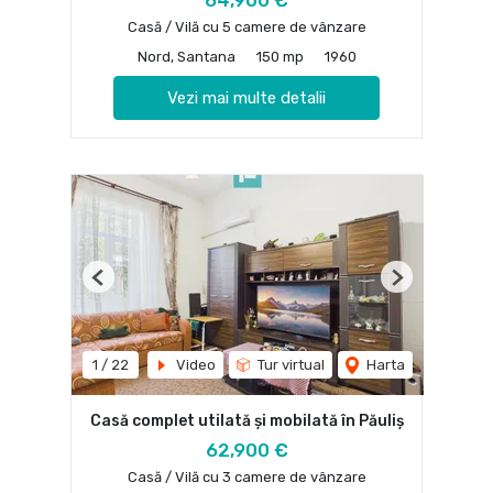
64,900 €
Casă / Vilă cu 5 camere de vânzare
Nord, Santana
150 mp
1960
Vezi mai multe detalii
Previous
Next
1
/
22
Video
Tur virtual
Harta
Casă complet utilată și mobilată în Păuliș
62,900 €
Casă / Vilă cu 3 camere de vânzare