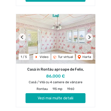
Previous
Next
1
/
5
Video
Tur virtual
Harta
Casă in Rontău aproape de Felix,
86,000 €
Casă / Vilă cu 4 camere de vânzare
Rontau
115 mp
1960
Vezi mai multe detalii