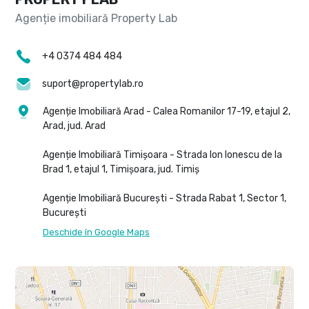
+4 0374 484 484
suport@propertylab.ro
Agenție Imobiliară Arad - Calea Romanilor 17-19, etajul 2,
Arad, jud. Arad
Agenție Imobiliară Timișoara - Strada Ion Ionescu de la
Brad 1, etajul 1, Timișoara, jud. Timiș
Agenție Imobiliară București - Strada Rabat 1, Sector 1,
București
Deschide în Google Maps