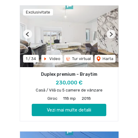
Exclusivitate
Previous
Next
1
/
34
Video
Tur virtual
Harta
Duplex premium – Braytim
230,000 €
Casă / Vilă cu 5 camere de vânzare
Giroc
118 mp
2018
Vezi mai multe detalii