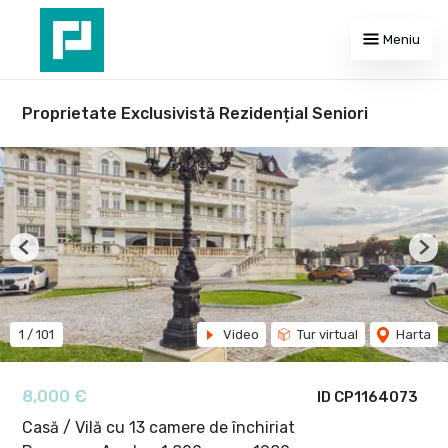
Meniu
Proprietate Exclusivistă Rezidențial Seniori
Previous
Nex
1
/
101
Video
Tur virtual
Harta
8,000 €
ID CP1164073
Casă / Vilă cu 13 camere de închiriat