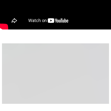
funcționarea unui:
Centru rezidențial pentru seniori / senior living premium
Centru de recuperare medicală
Clinică privată / wellness retreat
Hotel boutique / pensiune premium
Aparthotel sau cazare corporate
Camerele sunt generoase, luminoase și oferă confort,
intimitate și funcționalitate.
Parter
Salon / restaurant de mari dimensiuni, ideal pentru:
Restaurant premium
Zonă de dining pentru hotel sau centru rezidențial
Sală evenimente private
Conferințe sau business meetings
Spațiu recreativ sau socializare
Facilități & Avantaje