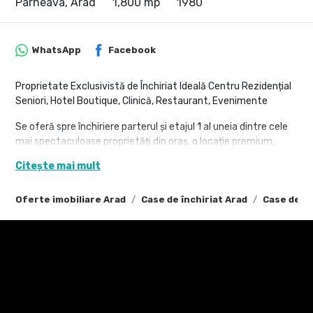
Parneava, Arad
1,800 mp
1980
WhatsApp
Facebook
Proprietate Exclusivistă de Închiriat Ideală Centru Rezidențial
Seniori, Hotel Boutique, Clinică, Restaurant, Evenimente
Se oferă spre închiriere parterul și etajul 1 al uneia dintre cele
mai spectaculoase proprietăți din oraș, o locație premium,
elegantă și reprezentativă, potrivită pentru o gamă variată de
Citește mai mult
activități comerciale, medicale sau hospitality.
Prin arhitectura impunătoare, spațiile ample și poziționarea
Oferte imobiliare Arad
Case de închiriat Arad
Case de în
excelentă, proprietatea oferă oportunitatea dezvoltării unui
business exclusivist într-un cadru elegant și prestigios.
Compartimentare:
Etajul 1
13 camere spațioase cu baie proprie, pregătite pentru