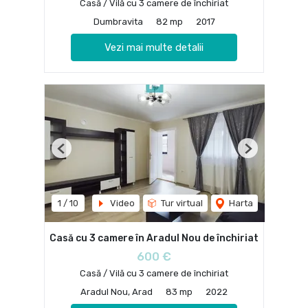
Casă / Vilă cu 3 camere de închiriat
Dumbravita
82 mp
2017
Vezi mai multe detalii
Previous
Next
1
/
10
Video
Tur virtual
Harta
Casă cu 3 camere în Aradul Nou de închiriat
600 €
Casă / Vilă cu 3 camere de închiriat
Aradul Nou, Arad
83 mp
2022