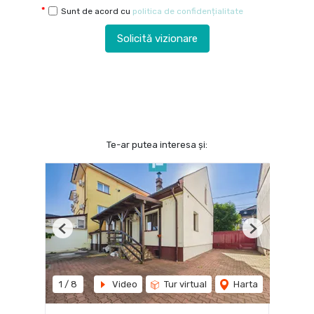
Sunt de acord cu
politica de confidențialitate
Solicită vizionare
Te-ar putea interesa și:
Previous
Next
1
/
8
Video
Tur virtual
Harta