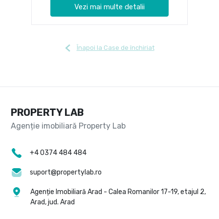
Vezi mai multe detalii
Înapoi la Case de închiriat
PROPERTY LAB
+4 0374 484 484
suport@propertylab.ro
Agenție Imobiliară Arad - Calea Romanilor 17-19, etajul 2,
Arad, jud. Arad