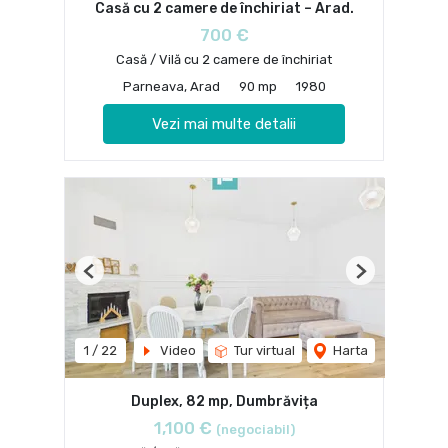
Casă cu 2 camere de închiriat – Arad.
700 €
Casă / Vilă cu 2 camere de închiriat
Parneava, Arad
90 mp
1980
Vezi mai multe detalii
Previous
Next
1
/
22
Video
Tur virtual
Harta
Duplex, 82 mp, Dumbrăvița
1,100 €
(negociabil)