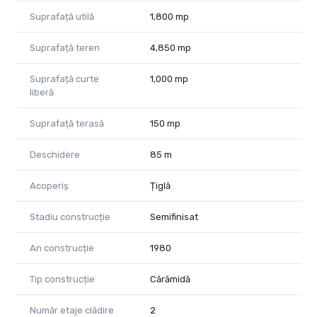
Pentru detalii suplimentare și programarea unei vizionări, vă
Suprafață utilă
1,800 mp
stăm la dispoziție.
Suprafață teren
4,850 mp
Dumitrita Jacot - Consultant imobiliar PropertyLAB
Telefon: 0790 474 979
Suprafață curte
1,000 mp
E-mail: Dumitrita.jacot@propertylab.ro
liberă
Tudor Trașcă - consultant imobiliar Property Lab
Suprafață terasă
150 mp
Tel: 0730 650 235
E-mail: tudor.trasca@propertylab.ro
Deschidere
85 m
Cod Proprietate 1164073
Acoperiș
Țiglă
Stadiu construcție
Semifinisat
An construcție
1980
Tip construcție
Cărămidă
Număr etaje clădire
2