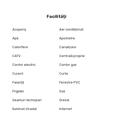
Facilități
Acoperiș
Aer condiționat
Apă
Apometre
Calorifere
Canalizare
CATV
Centrală proprie
Contor electric
Contor gaz
Curent
Curte
Faianță
Ferestre PVC
Frigider
Gaz
Geamuri termopan
Gresie
Iluminat stradal
Internet