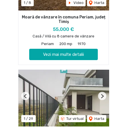
1
/
8
Video
Harta
Moară de vânzare în comuna Periam, județ
Timiș
55,000 €
Casă / Vilă cu 8 camere de vânzare
Periam
200 mp
1970
Vezi mai multe detalii
Previous
Next
1
/
29
Tur virtual
Harta