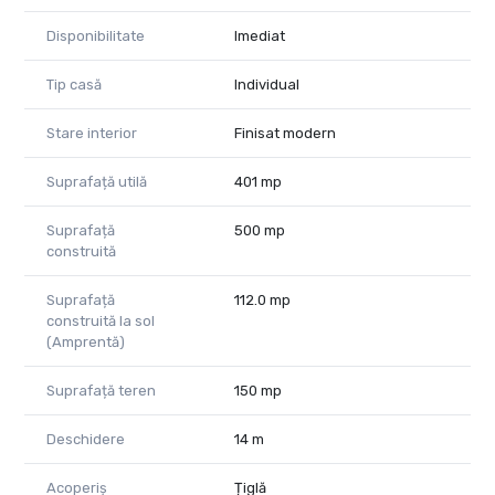
Disponibilitate
Imediat
Tip casă
Individual
Stare interior
Finisat modern
Suprafață utilă
401 mp
Suprafață
500 mp
construită
Suprafață
112.0 mp
construită la sol
(Amprentă)
Suprafață teren
150 mp
Deschidere
14 m
Acoperiș
Țiglă