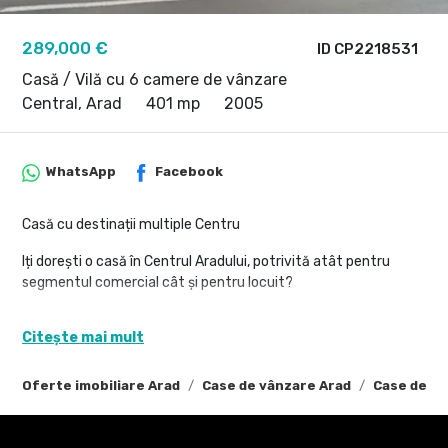
289,000 €
ID CP2218531
Casă / Vilă cu 6 camere de vânzare
Central, Arad
401 mp
2005
WhatsApp
Facebook
Casă cu destinații multiple Centru
Iți dorești o casă în Centrul Aradului, potrivită atât pentru
segmentul comercial cât și pentru locuit?
PropertyLab iți propune un imobil dispus pe demisol, parter,
Citește mai mult
etaj 1 și mansardă, cu o suprafață utilă de 401mp.
Imobilul a fost construit în anul 2005, este dotat cu centrală
Oferte imobiliare Arad
Case de vânzare Arad
Case de vâ
termică pe gaz, aer condiționat, băi la fiecare etaj și este
parțial compartimentat.