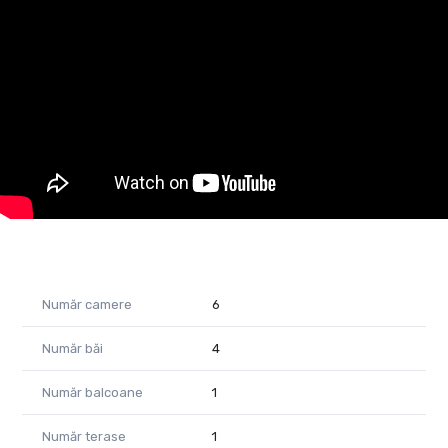
Această properietate poate fi folosită în continuare ca și
spațiu comercial sau poate avea o destinație mixtă, atât
pentru locuit cât și pentru diverse domenii de activitate, cum
ar fi:
-farmacie
-cabinete medicale
-after school
-birouri
-salon/clinică înfrumusețare
-HORECA.
Pentru vizionări nu ezita să mă contactezi!
Almira Boboc - Consultant Imobiliar
Telefon 0745 06 93 93
Număr camere
6
E-mail almira.boboc@propertylab.ro
Număr băi
4
Cod Proprietate 2218531
Număr balcoane
1
Număr terase
1