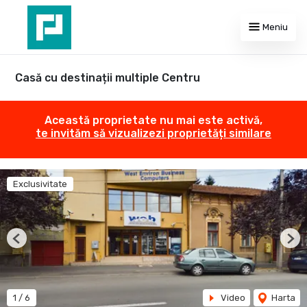
Meniu
Casă cu destinații multiple Centru
Această proprietate nu mai este activă,
te invităm să vizualizezi proprietăți similare
Exclusivitate
Previous
Nex
1
/
6
Video
Harta