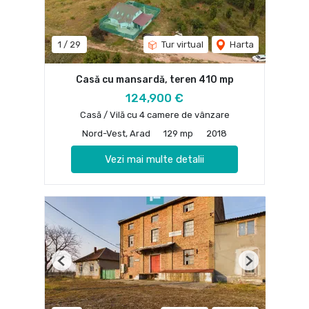
1
/
29
Tur virtual
Harta
Casă cu mansardă, teren 410 mp
124,900 €
Casă / Vilă cu 4 camere de vânzare
Nord-Vest, Arad
129 mp
2018
Vezi mai multe detalii
Previous
Next