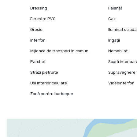
Dressing
Faianță
Ferestre PVC
Gaz
Gresie
Iluminat strada
Interfon
Irigații
Mijloace de transport în comun
Nemobilat
Parchet
Scară interioar
Străzi pietruite
Supraveghere 
Uși interior celulare
Videointerfon
Zonă pentru barbeque