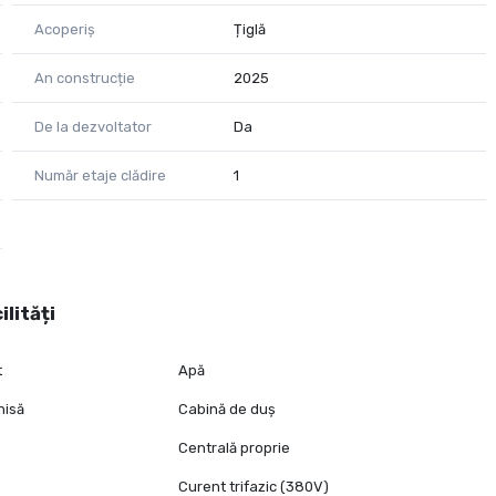
nu ezitați să mă contactați!
Acoperiș
Țiglă
An construcție
2025
De la dezvoltator
Da
Număr etaje clădire
1
ilități
t
Apă
hisă
Cabină de duș
Centrală proprie
Curent trifazic (380V)