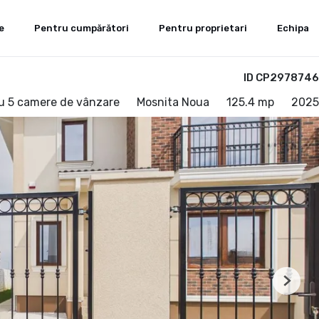
e
Pentru cumpărători
Pentru proprietari
Echipa
ID CP2978746
cu 5 camere de vânzare
Mosnita Noua
125.4 mp
2025
Next