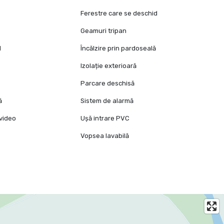
Ferestre care se deschid
Geamuri tripan
l
Încălzire prin pardoseală
Izolație exterioară
Parcare deschisă
ă
Sistem de alarmă
video
Ușă intrare PVC
Vopsea lavabilă