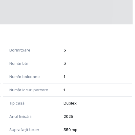
e mari care asigură lumină naturală pe tot parcursul zilei.
Dormitoare
3
Număr băi
3
Număr balcoane
1
Număr locuri parcare
1
Tip casă
Duplex
o familie care își dorește o casă „la cheie”, fără
Anul finisării
2025
Suprafață teren
350 mp