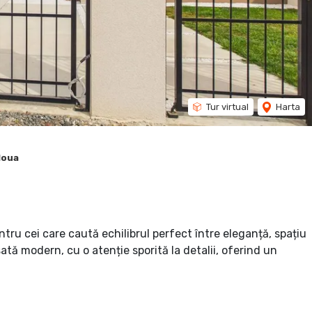
Tur virtual
Harta
Noua
ru cei care caută echilibrul perfect între eleganță, spațiu
sată modern, cu o atenție sporită la detalii, oferind un