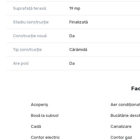
Pentru mai multe detalii sau programarea unei vizionări, 
Suprafață terasă
19 mp
Eugenia Oancea- Consultant imobiliar PropertyLab
Stadiu construcție
Finalizată
Telefon: 0744 549 059
Construcție nouă
Da
E-mail: eugenia.oancea@propertylab.ro
CP2978746
Tip construcție
Cărămidă
Are pod
Da
Fac
Acoperiș
Aer condiționa
Boxă la subsol
Bucătărie desc
Cadă
Canalizare
Contor electric
Contor gaz