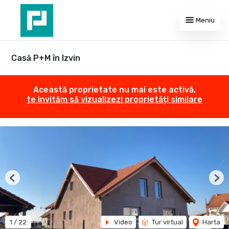
Meniu
Casă P+M în Izvin
Această proprietate nu mai este activă,
te invităm să vizualizezi proprietăți similare
Previous
Nex
1
/
22
Video
Tur virtual
Harta