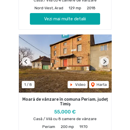
Casă / Vilă cu 4 camere de vânzare
Nord-Vest, Arad
129 mp
2018
Vezi mai multe detalii
Previous
Next
1
/
8
Video
Harta
Moară de vânzare în comuna Periam, județ
Timiș
55,000 €
Casă / Vilă cu 8 camere de vânzare
Periam
200 mp
1970