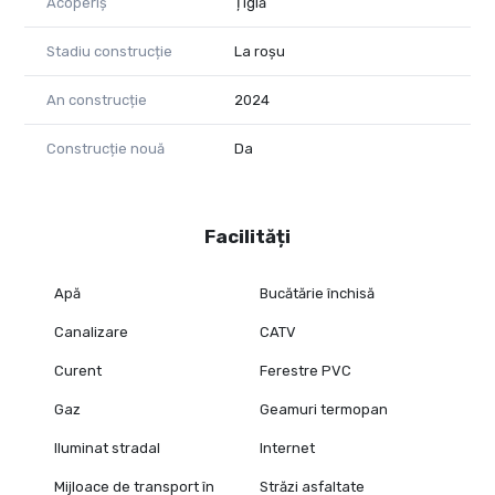
Acoperiș
Țiglă
Stadiu construcție
La roșu
An construcție
2024
Construcție nouă
Da
Facilități
Apă
Bucătărie închisă
Canalizare
CATV
Curent
Ferestre PVC
Gaz
Geamuri termopan
Iluminat stradal
Internet
Mijloace de transport în
Străzi asfaltate