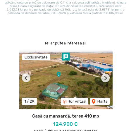
Te-ar putea interesa și:
Exclusivitate
Previous
Next
1
/
29
Tur virtual
Harta
Casă cu mansardă, teren 410 mp
124,900 €