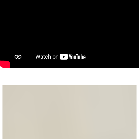
Pentru mai multe detalii sau pentru programarea unei
vizionări, contactați-ne la 0766 416 968.
Loredana Boce - consultant imobiliar PropertyLab
Telefon: 0766 416 968
E-mail: loredana.boce@propertylab.ro
CP2332669