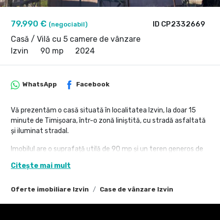
79,990 €
ID CP2332669
(negociabil)
Casă / Vilă cu 5 camere de vânzare
Izvin
90 mp
2024
WhatsApp
Facebook
Vă prezentăm o casă situată în localitatea Izvin, la doar 15
minute de Timișoara, într-o zonă liniștită, cu stradă asfaltată
și iluminat stradal.
Imobilul are o suprafață utilă de 90 mp și un teren generos de
500 mp. Se vinde la roșu, având deja acoperiș montat și
Citește mai mult
tâmplărie PVC.
Un avantaj major este faptul că locuința poate fi
Oferte imobiliare Izvin
Case de vânzare Izvin
compartimentată în mai multe variante, oferind flexibilitate în
amenajare, în funcție de preferințele viitorului proprietar.