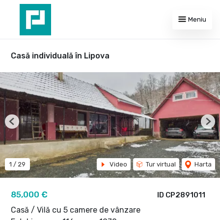
Meniu
Casă individuală în Lipova
Previous
Nex
1
/
29
Video
Tur virtual
Harta
85,000 €
ID CP2891011
Casă / Vilă cu 5 camere de vânzare