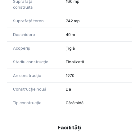
Suprafață
180 mp
construită
Suprafață teren
742 mp
Deschidere
40 m
Acoperiș
Țiglă
Stadiu construcție
Finalizată
An construcție
1970
Construcție nouă
Da
Tip construcție
Cărămidă
Facilități