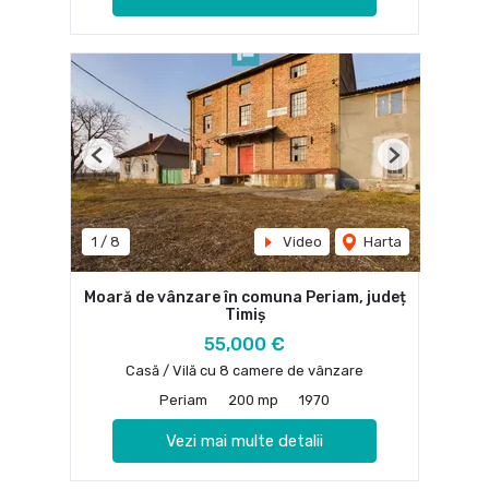
Previous
Next
1
/
8
Video
Harta
Moară de vânzare în comuna Periam, județ
Timiș
55,000 €
Casă / Vilă cu 8 camere de vânzare
Periam
200 mp
1970
Vezi mai multe detalii