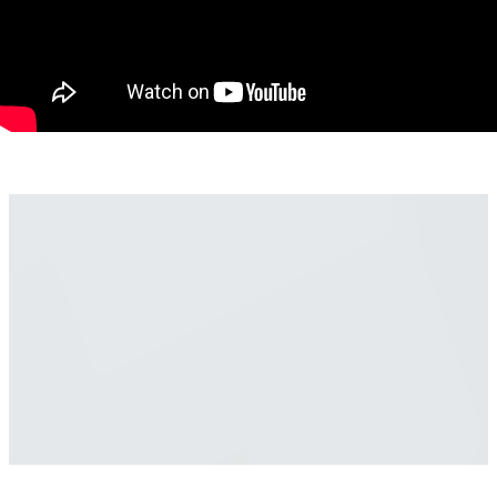
Acoperiș: Țiglă
Suprafețe:
Suprafață utilă: 116 mp
Suprafață construită desfășurată: 180 mp
Suprafață teren: 742 mp
Compartimentare:
5 camere, dintre care:
2 dormitoare
2 camere de oaspeți (una la mansardă și una deasupra
garajului)
2 bucătării
2 băi