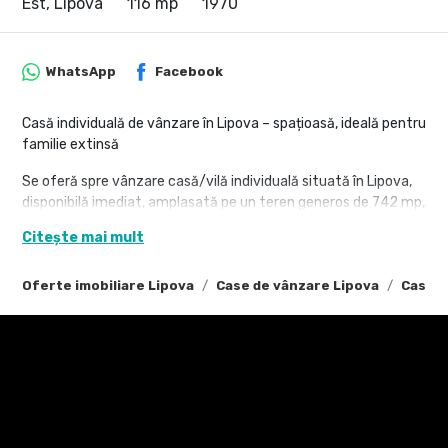
Est, Lipova
116 mp
1970
WhatsApp
Facebook
Casă individuală de vânzare în Lipova – spațioasă, ideală pentru
familie extinsă
Se oferă spre vânzare casă/vilă individuală situată în Lipova,
disponibilă imediat, amplasată pe un teren generos de 742 mp,
cu deschidere de 40 m.
Citește mai mult
Detalii generale:
Oferte imobiliare Lipova
Case de vânzare Lipova
Case d
Tip proprietate: Casă / Vilă individuală
An construcție: 1970
An finisare: 2013
Stadiu: Finalizată
Construcție: Cărămidă