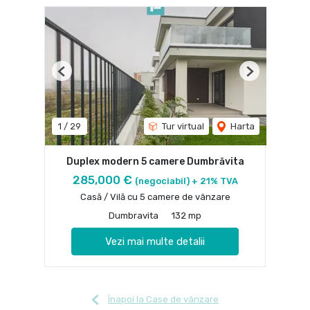
Previous
Next
1
/
29
Tur virtual
Harta
Duplex modern 5 camere Dumbrăvita
285,000 €
(negociabil) + 21% TVA
Casă / Vilă cu 5 camere de vânzare
Dumbravita
132 mp
Vezi mai multe detalii
Înapoi la Case de vânzare