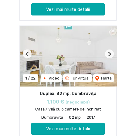
Vezi mai multe detalii
Previous
Next
1
/
22
Video
Tur virtual
Harta
Duplex, 82 mp, Dumbrăvița
1,100 €
(negociabil)
Casă / Vilă cu 3 camere de închiriat
Dumbravita
82 mp
2017
Vezi mai multe detalii