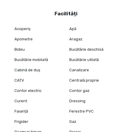
Facilități
Acoperiș
Apă
Apometre
Aragaz
Bideu
Bucătărie deschisă
Bucătărie mobilată
Bucătărie utilată
Cabină de duș
Canalizare
CATV
Centrală proprie
Contor electric
Contor gaz
Curent
Dressing
Faianță
Ferestre PVC
Frigider
Gaz
Geamuri tripan
Gresie