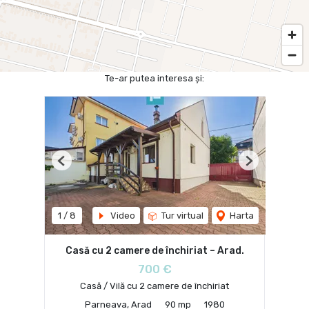
Te-ar putea interesa și:
Previous
Next
1
/
8
Video
Tur virtual
Harta
Casă cu 2 camere de închiriat – Arad.
700 €
Casă / Vilă cu 2 camere de închiriat
Parneava, Arad
90 mp
1980