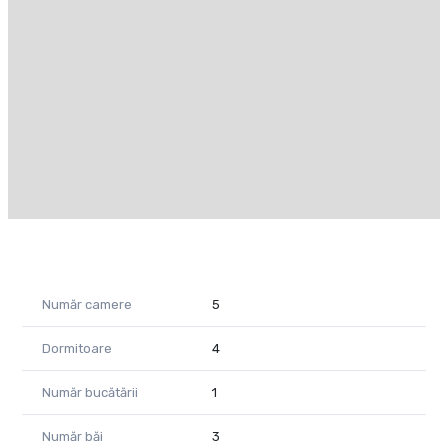
-Bucătărie;
-Living mare și luminos.
Etaj:
-3 dormitoare (unul cu dressing și baie proprie);
-1 baie suplimentară.
Facilități suplimentare:
-Posibilitatea de a închiria mobilat sau nemobilat;
-Preț nemobilat: 850 euro/lună;
-Preț mobilat: 950 euro/lună;
-Două locuri de parcare incluse;
-Curte proprie de 300 mp, perfectă pentru activități în aer
liber.
Număr camere
5
Aceste duplexuri sunt alegerea perfectă pentru cei care
caută un cămin confortabil, cu spații bine gândite și facilități
Dormitoare
4
moderne.
Număr bucătării
1
Pentru mai multe informații sau pentru a programa o
vizionare, nu ezitați să ne contactați!
Număr băi
3