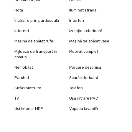
Hotă
Iluminat stradal
Încălzire prin pardoseală
Interfon
Internet
Izolație exterioară
Mașină de spălat rufe
Mașină de spălat vase
Mijloace de transport în
Mobilat complet
comun
Nemobilat
Parcare deschisă
Parchet
Scară interioară
Străzi pietruite
Telefon
TV
Ușă intrare PVC
Uși interior MDF
Vopsea lavabilă