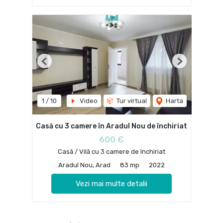
Previous
Next
1
/
10
Video
Tur virtual
Harta
Casă cu 3 camere în Aradul Nou de închiriat
600 €
Casă / Vilă cu 3 camere de închiriat
Aradul Nou, Arad
83 mp
2022
Vezi mai multe detalii