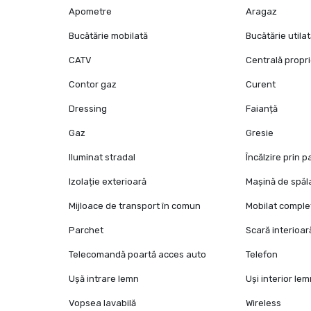
Apometre
Aragaz
Bucătărie mobilată
Bucătărie utila
CATV
Centrală propr
Contor gaz
Curent
Dressing
Faianță
Gaz
Gresie
Iluminat stradal
Încălzire prin 
Izolație exterioară
Mașină de spăl
Mijloace de transport în comun
Mobilat comple
Parchet
Scară interioar
Telecomandă poartă acces auto
Telefon
Ușă intrare lemn
Uși interior le
Vopsea lavabilă
Wireless