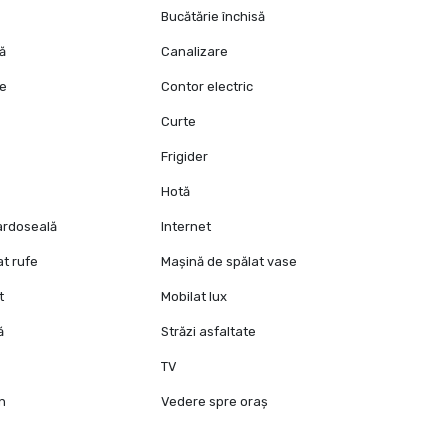
Bucătărie închisă
tă
Canalizare
ie
Contor electric
Curte
Frigider
Hotă
pardoseală
Internet
at rufe
Mașină de spălat vase
t
Mobilat lux
ă
Străzi asfaltate
TV
mn
Vedere spre oraș