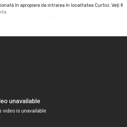
nată în apropiere de intrarea în localitatea Curtici. Veți fi
ila.
Are o suprafață utilă de 150mp.
baie și o cameră pentru utilități.
modern, cu mobilier de calitate superioară, simplu și
ste complet mobilată cu mobilier făcut la comandă, cu
atură electrocasnică de ultimă generație.
singul este spațios, amenajat cu multe spații pentru
generoase, fiind poziționat pe direcția soarelui.
 și are cabină de duș.
 două balcoane deschise.
obilierul și patul dublu foarte confortabil sunt îmbrăcate în
ru copii, personalizate pentru băiat respectiv fată,
 persoană îmbrăcat în piele. Sunt multe spații pentru
ă.