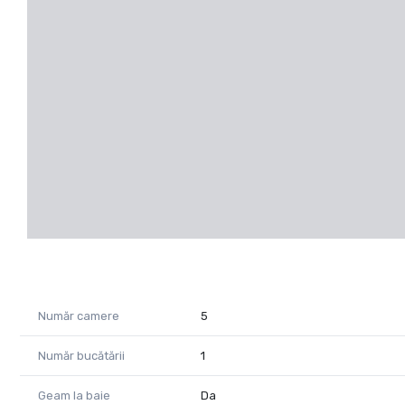
Număr camere
5
Număr bucătării
1
Geam la baie
Da