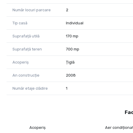
Număr locuri parcare
2
Tip casă
Individual
Suprafață utilă
170 mp
Suprafață teren
700 mp
Acoperiș
Țiglă
An construcție
2008
Număr etaje clădire
1
Fac
Acoperiș
Aer condiționa