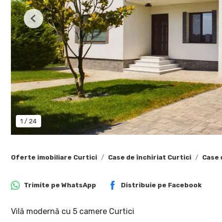
Previous
1
/
24
Oferte imobiliare Curtici
Case de închiriat Curtici
Case 
Trimite pe
WhatsApp
Distribuie pe
Facebook
Vilă modernă cu 5 camere Curtici