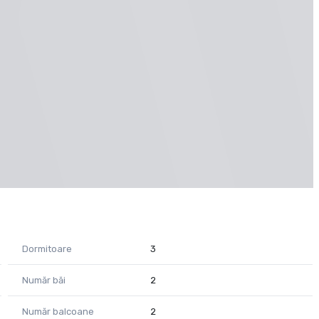
Dormitoare
3
Număr băi
2
Număr balcoane
2