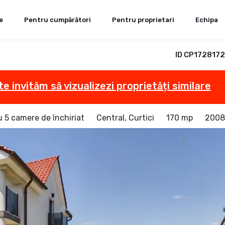
e
Pentru cumpărători
Pentru proprietari
Echipa
ID CP1728172
te invităm să vizualizezi proprietăți similare
u 5 camere de închiriat
Central, Curtici
170 mp
2008