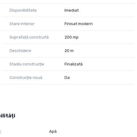
Disponibilitate
Imediat
Stare interior
Finisat modern
Suprafață construită
200 mp
Deschidere
20 m
Stadiu construcție
Finalizată
Construcție nouă
Da
ilități
t
Apă