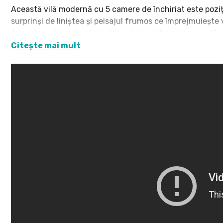
Această vilă modernă cu 5 camere de închiriat este pozițio
surprinși de liniștea și peisajul frumos ce împrejmuiește v
Aceasta se întinde pe două niveluri: parter și mansardă. 
Citește mai mult
Parterul este compus din hol, living, bucătărie, dressing, 
Livingul foarte luminos, este amenajat în stil minimalist 
funcțional.
Separată printr-un perete de sticlă, se află bucătăria. E
sisteme de închidere push. Este complet utilată, cu apar
Încălzirea ambelor încăperi se face prin pardoseală. Dres
depozitare. Este de asemenea foarte luminos, cu ferestre 
Baia de serviciu este elegantă, curată, ușor de întreținut
Mansarda se compune din hol, trei dormitoare, o baie și
Dormitorul principal este decorat în culori armonioase, m
piele, iar atmosfera încăperii este călduroasă.
Celelalte două dormitoare secundare sunt amenajate pent
complet mobilate. Fiecare are loc pentru studiu, pat de o
depozitare foarte luminoase.
Baia este spațioasă, veselă și are o cadă clasică, frumoas